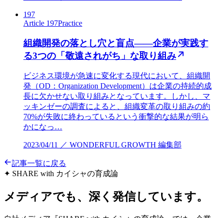
197
Article 197
Practice
組織開発の落とし穴と盲点——企業が実践す
る3つの「敬遠されがち」な取り組み
ビジネス環境が急速に変化する現代において、組織開
発（OD：Organization Development）は企業の持続的成
長に欠かせない取り組みとなっています。しかし、マ
ッキンゼーの調査によると、組織変革の取り組みの約
70%が失敗に終わっているという衝撃的な結果が明ら
かになっ…
2023/04/11 ／ WONDERFUL GROWTH 編集部
記事一覧に戻る
✦ SHARE with カイシャの育成論
メディアでも、深く発信しています。