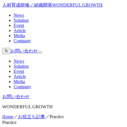
人材育成研修／組織開発
WONDERFUL GROWTH
News
Solution
Event
Article
Media
Company
お問い合わせ
News
Solution
Event
Article
Media
Company
お問い合わせ
WONDERFUL GROWTH
Home
／
お役立ち記事
／
Practice
Practice