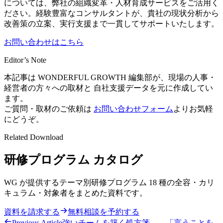
については、弊社の組織変革・人材育成サービスをご活用く
ださい。経験豊富なコンサルタントが、貴社の現状分析から
改善策の立案、実行支援まで一貫してサポートいたします。
お問い合わせはこちら
Editor’s Note
本記事は
WONDERFUL GROWTH
編集部が、現場の人事・
経営者の方々への取材と 自社支援データを元に作成してい
ます。
ご質問・取材のご依頼は
お問い合わせフォーム
よりお気軽
にどうぞ。
Related Download
研修プログラム カタログ
WG が提供するテーマ別研修プログラム 18 種の全容・カリ
キュラム・対象者をまとめた資料です。
資料を請求する
無料相談を予約する
Previous Article
強いチームを築く処方箋——「言うことを