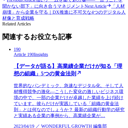
聞かない部下」に向き合うマネジメント
Next Article
「人材
崩壊」から企業を守る｜DX推進に不可欠な4つのデジタル人
材像と育成戦略
Related Articles
関連するお役立ち記事
190
Article 190
Insights
【データが語る】高業績企業だけが知る「理
想の組織」5つの黄金法則
世界的なパンデミック、急速なデジタル化、そして人
材獲得競争の激化—こうした変化の激しいビジネス環
境の中で、一部の企業だけが卓越した業績を上げ続け
ています。彼らだけが実践している「組織の黄金法
則」とは何なのでしょうか？ 最新の組織行動学の研究
と実績ある企業の事例から、高業績企業が…
2023/04/19 ／ WONDERFUL GROWTH 編集部