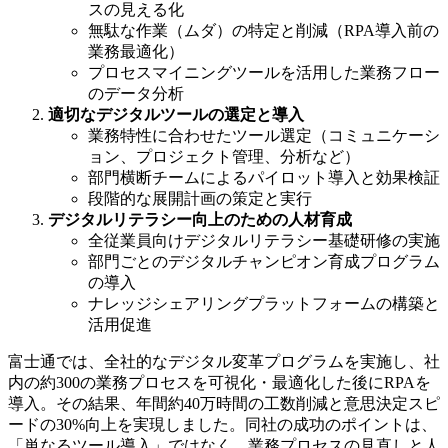
スの見える化
無駄な作業（ムダ）の特定と削減（RPA導入前の
業務最適化）
プロセスマイニングツールを活用した業務フロー
のデータ分析
適切なデジタルツールの選定と導入
業務特性に合わせたツール選定（コミュニケーシ
ョン、プロジェクト管理、分析など）
部門横断チームによるパイロット導入と効果検証
段階的な展開計画の策定と実行
デジタルリテラシー向上のための人材育成
全従業員向けデジタルリテラシー基礎研修の実施
部門ごとのデジタルチャンピオン育成プログラム
の導入
ナレッジシェアリングプラットフォームの構築と
活用促進
富士通では、全社的なデジタル変革プログラムを実施し、社
内の約300の業務プロセスを可視化・最適化した後にRPAを
導入。その結果、年間約40万時間の工数削減と意思決定スピ
ードの30%向上を実現しました。同社の成功のポイントは、
「単なるツール導入」ではなく、業務プロセスの見直しと人