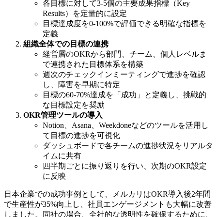
各目標に対して3-5個の主要成果指標（Key
Results）を定量的に設定
目標達成度を0-100%で評価できる明確な指標を
定義
組織全体での目標の連携
経営層のOKRから部門、チーム、個人レベルま
で連携された目標体系を構築
週次のチェックインミーティングで進捗を確認
し、障害を早期に特定
目標の60-70%達成を「成功」と定義し、挑戦的
な目標設定を奨励
OKR管理ツールの導入
Notion、Asana、Weekdoneなどのツールを活用し
て目標の進捗を可視化
ダッシュボードで各チームの進捗状況をリアルタ
イムに共有
四半期ごとに振り返りを行い、次期のOKR設定
に反映
日本企業での成功事例として、メルカリはOKR導入後2年間
で生産性が35%向上し、社員エンゲージメントも大幅に改善
しました。同社の場合、全社的な透明性を確保するために、