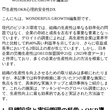
WONDERFUL GROWTH 編集部
生産性
OKR
心理的安全性
DX
こんにちは。WONDERFUL GROWTH編集部です。
現代のビジネス環境では、組織の生産性は単なる効率化の問
題ではなく、企業の存続と成長を左右する重要な要素となっ
ています。デロイトの調査によれば、高生産性企業は業界平
均と比較して約40%高い利益率を示しており、さらに収益成
長率においても2倍以上の差が生じています。しかし、日本
企業の労働生産性はOECD加盟国中21位（2023年度データ）
と停滞しており、多くの企業が生産性向上の方法を模索して
います。
組織の生産性を向上させるための取り組みは多岐にわたりま
すが、本記事では科学的根拠に基づいた3つの重要な施策に
焦点を当て、具体的な実施ステップと成功事例をご紹介しま
す。これらの施策は、マッキンゼーのグローバル調査におい
て、生産性向上に最も効果的であると実証された方法論で
す。