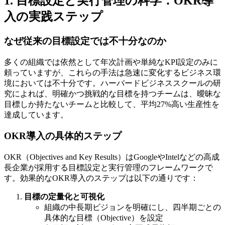
1. 目標設定と実行管理の科学：OKR導
入の実践ステップ
なぜ従来の目標設定では不十分なのか
多くの組織では依然として年次計画や単純なKPI設定のみに
頼っていますが、これらの手法は急速に変化するビジネス環
境においては不十分です。ハーバードビジネススクールの研
究によれば、明確かつ挑戦的な目標を持つチームは、曖昧な
目標しか持たないチームと比較して、平均27%高い生産性を
達成しています。
OKR導入の具体的ステップ
OKR（Objectives and Key Results）はGoogleやIntelなどの高成
長企業が採用する目標設定と実行管理のフレームワークで
す。効果的なOKR導入のステップは以下の通りです：
目標の定量化と可視化
組織の中長期ビジョンを明確にし、四半期ごとの
具体的な目標（Objective）を設定