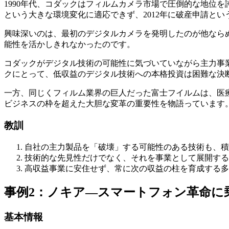
1990年代、コダックはフィルムカメラ市場で圧倒的な地位
という大きな環境変化に適応できず、2012年に破産申請と
興味深いのは、最初のデジタルカメラを発明したのが他ならぬ
能性を活かしきれなかったのです。
コダックがデジタル技術の可能性に気づいていながら主力事
クにとって、低収益のデジタル技術への本格投資は困難な決
一方、同じくフィルム業界の巨人だった富士フイルムは、医
ビジネスの枠を超えた大胆な変革の重要性を物語っています
教訓
自社の主力製品を「破壊」する可能性のある技術も、積
技術的な先見性だけでなく、それを事業として展開する
高収益事業に安住せず、常に次の収益の柱を育成する多
事例2：ノキア—スマートフォン革命に
基本情報