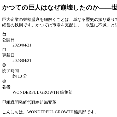
かつての巨人はなぜ崩壊したのか——世
巨大企業の栄枯盛衰を紐解くことは、単なる歴史の振り返り
経営の鉄則です。かつては市場を支配し、「永遠に不滅」と
公開日
2023/04/21
更新日
2023/04/21
読了時間
約
13
分
著者
WONDERFUL GROWTH 編集部
組織開発
経営戦略
組織変革
こんにちは。WONDERFUL GROWTH編集部です。