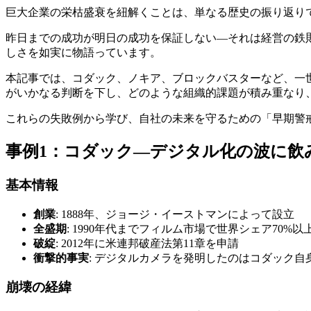
巨大企業の栄枯盛衰を紐解くことは、単なる歴史の振り返り
昨日までの成功が明日の成功を保証しない—それは経営の鉄
しさを如実に物語っています。
本記事では、コダック、ノキア、ブロックバスターなど、一
がいかなる判断を下し、どのような組織的課題が積み重なり
これらの失敗例から学び、自社の未来を守るための「早期警
事例1：コダック—デジタル化の波に飲
基本情報
創業
: 1888年、ジョージ・イーストマンによって設立
全盛期
: 1990年代までフィルム市場で世界シェア70%以
破綻
: 2012年に米連邦破産法第11章を申請
衝撃的事実
: デジタルカメラを発明したのはコダック自身
崩壊の経緯