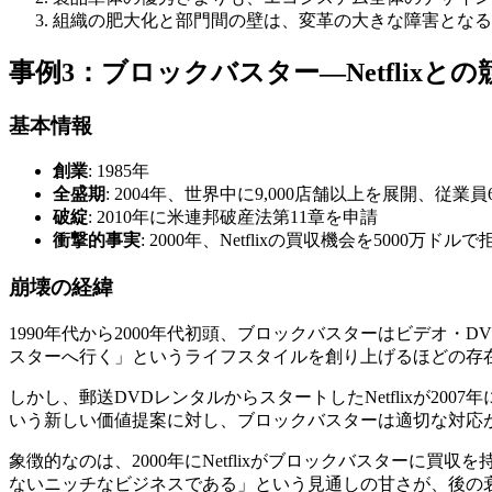
組織の肥大化と部門間の壁は、変革の大きな障害となる
事例3：ブロックバスター—Netflix
基本情報
創業
: 1985年
全盛期
: 2004年、世界中に9,000店舗以上を展開、従業
破綻
: 2010年に米連邦破産法第11章を申請
衝撃的事実
: 2000年、Netflixの買収機会を5000万ドルで
崩壊の経緯
1990年代から2000年代初頭、ブロックバスターはビデオ・
スターへ行く」というライフスタイルを創り上げるほどの存
しかし、郵送DVDレンタルからスタートしたNetflixが
いう新しい価値提案に対し、ブロックバスターは適切な対応
象徴的なのは、2000年にNetflixがブロックバスターに
ないニッチなビジネスである」という見通しの甘さが、後の