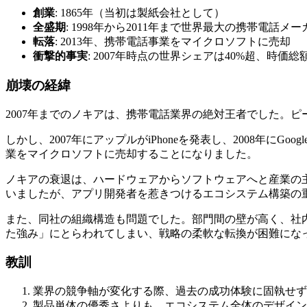
創業
: 1865年（当初は製紙会社として）
全盛期
: 1998年から2011年まで世界最大の携帯電話メー
転落
: 2013年、携帯電話事業をマイクロソフトに売却
衝撃的事実
: 2007年時点の世界シェアは40%超、時
崩壊の経緯
2007年までのノキアは、携帯電話業界の絶対王者でした。ピ
しかし、2007年にアップルがiPhoneを発表し、2008年にG
業をマイクロソフトに売却することになりました。
ノキアの衰退は、ハードウェアからソフトウェアへと産業の
いましたが、アプリ開発者を惹きつけるエコシステム構築の
また、同社の組織構造も問題でした。部門間の壁が高く、社
た強み」にとらわれてしまい、戦略の柔軟な転換が困難にな
教訓
業界の競争軸が変化する際、過去の成功体験に固執せず
製品単体の優秀さよりも、エコシステム全体のデザイン