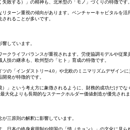
く失敗する）」の精神も、北米型の「モノ」づくりの特徴です
なリターン重視の傾向があります。ベンチャーキャピタルを活
先されることが多いです。
影響しています。
ワークライフバランスが重視されます。労使協調モデルや従業
職人技の継承も、欧州型の「ヒト」育成の特徴です。
イツの「インダストリー4.0」や北欧のミニマリズムデザイン
品開発が特徴的です。
境）」という考え方に象徴されるように、財務的成功だけでな
期最大化よりも長期的なステークホルダー価値創造が優先され
念が三原則の解釈に影響しています。
す。日本の終身雇用制や韓国の「情（チョン）」の文化に見ら