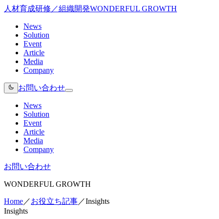
人材育成研修／組織開発
WONDERFUL GROWTH
News
Solution
Event
Article
Media
Company
お問い合わせ
News
Solution
Event
Article
Media
Company
お問い合わせ
WONDERFUL GROWTH
Home
／
お役立ち記事
／
Insights
Insights