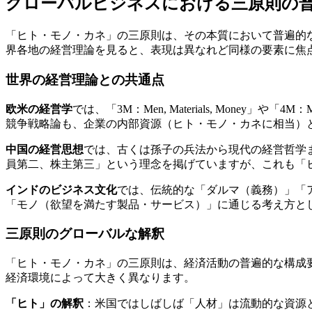
グローバルビジネスにおける三原則の
「ヒト・モノ・カネ」の三原則は、その本質において普遍的
界各地の経営理論を見ると、表現は異なれど同様の要素に焦
世界の経営理論との共通点
欧米の経営学
では、「3M：Men, Materials, Money」
競争戦略論も、企業の内部資源（ヒト・モノ・カネに相当）
中国の経営思想
では、古くは孫子の兵法から現代の経営哲学
員第二、株主第三」という理念を掲げていますが、これも「
インドのビジネス文化
では、伝統的な「ダルマ（義務）」「
「モノ（欲望を満たす製品・サービス）」に通じる考え方と
三原則のグローバルな解釈
「ヒト・モノ・カネ」の三原則は、経済活動の普遍的な構成
経済環境によって大きく異なります。
「ヒト」の解釈
：米国ではしばしば「人材」は流動的な資源