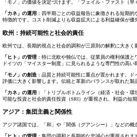
「モノ」の価値を決定づけます。「フェイル・ファスト（早
「カネ」の運用
：四半期ごとの収益報告に象徴される短期的
特徴的です。コスト削減よりも収益拡大による利益確保が優
欧州：持続可能性と社会的責任
欧州では、長期的視点と社会的調和が三原則の解釈に大きく
「ヒト」の管理
：特に北欧や独仏では、従業員の権利保護と
ドイツの「マイスター制度」に見られるような専門性の高い
「モノ」の創造
：品質と持続可能性に重点が置かれます。ド
評価に大きく影響します。伝統と革新のバランスが取れた製
「カネ」の運用
：「トリプルボトムライン（経済・社会・環
可能な投資と社会的責任投資（SRI）が重視され、利益の短
アジア：集団主義と関係性
アジア諸国では、「和」や「関係（グアンシー）」などの概
「ヒト」の管理
：集団の調和と長期的な忠誠心が重視されま