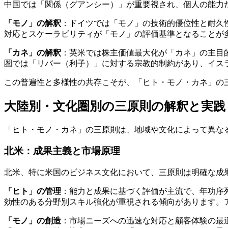
中国では「関係（グアンシー）」が重要視され、個人の能力
「モノ」の解釈
：ドイツでは「モノ」の技術的優位性と耐久
対応とスケーラビリティが「モノ」の評価基準となることが
「カネ」の解釈
：英米では株主価値最大化が「カネ」の主目
圏では「リバー（利子）」に対する宗教的制約があり、イス
この普遍性と多様性の共存こそが、「ヒト・モノ・カネ」の
大陸別・文化圏別の三原則の解釈と実践
「ヒト・モノ・カネ」の三原則は、地域や文化によって異な
北米：成果主義と市場原理
北米、特に米国のビジネス文化において、三原則は明確な成
「ヒト」の管理
：能力と成果に基づく評価が主流で、年功序
効性のある分野別スキル強化が重視される傾向があります。
「モノ」の創造
：市場ニーズへの迅速な対応と顧客体験の最