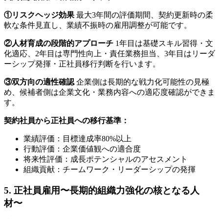
①リスクヘッジ効果
最大3年間の評価期間、契約更新時の柔
軟な条件見直し、業績不振時の雇用調整が可能です。
②人材育成の段階的アプローチ
1年目は基礎スキル習得・文
化適応、2年目は専門性向上・責任業務担当、3年目はリーダ
ーシップ発揮・正社員移行判断を行います。
③双方向の適性確認
企業側は長期的な戦力化可能性の見極
め、候補者側は企業文化・業務内容への適応度確認ができま
す。
契約社員から正社員への移行基準：
業績評価：目標達成率80%以上
行動評価：企業価値観への適合度
将来性評価：成長ポテンシャルのアセスメント
組織貢献：チームワーク・リーダーシップの発揮
5. 正社員雇用〜長期的組織力強化の核となる人
材〜