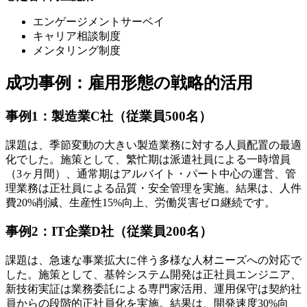
エンゲージメントサーベイ
キャリア相談制度
メンタリング制度
成功事例：雇用形態の戦略的活用
事例1：製造業C社（従業員500名）
課題は、季節変動の大きい製造業務に対する人員配置の最適
化でした。施策として、繁忙期は派遣社員による一時増員
（3ヶ月間）、通常期はアルバイト・パート中心の運営、管
理業務は正社員による品質・安全管理を実施。結果は、人件
費20%削減、生産性15%向上、労働災害ゼロ継続です。
事例2：IT企業D社（従業員200名）
課題は、急速な事業拡大に伴う多様な人材ニーズへの対応で
した。施策として、基幹システム開発は正社員エンジニア、
新技術実証は業務委託による専門家活用、運用保守は契約社
員からの段階的正社員化を実施。結果は、開発速度30%向