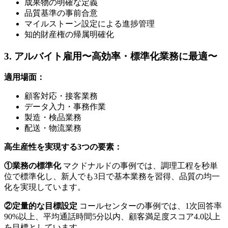
成果物の明確な定義
品質基準の事前合意
マイルストーン設定による進捗管理
知的財産権の帰属明確化
3. アルバイト雇用〜高効率・標準化業務に最適〜
適用場面：
顧客対応・接客業務
データ入力・事務作業
製造・検品業務
配送・物流業務
高生産性を実現する3つの要素：
①業務の標準化
マクドナルドの事例では、調理工程を秒単
位で標準化し、新人でも3日で基本業務を習得、品質の均一
化を実現しています。
②定量的な目標設定
コールセンターの事例では、1次回答率
90%以上、平均通話時間5分以内、顧客満足度スコア4.0以上
を目標としています。