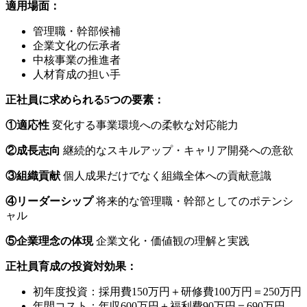
適用場面：
管理職・幹部候補
企業文化の伝承者
中核事業の推進者
人材育成の担い手
正社員に求められる5つの要素：
①適応性
変化する事業環境への柔軟な対応能力
②成長志向
継続的なスキルアップ・キャリア開発への意欲
③組織貢献
個人成果だけでなく組織全体への貢献意識
④リーダーシップ
将来的な管理職・幹部としてのポテンシ
ャル
⑤企業理念の体現
企業文化・価値観の理解と実践
正社員育成の投資対効果：
初年度投資：採用費150万円＋研修費100万円＝250万円
年間コスト：年収600万円＋福利費90万円＝690万円