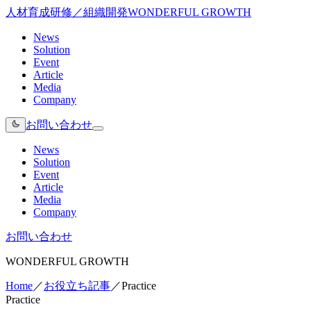
人材育成研修／組織開発
WONDERFUL GROWTH
News
Solution
Event
Article
Media
Company
お問い合わせ
News
Solution
Event
Article
Media
Company
お問い合わせ
WONDERFUL GROWTH
Home
／
お役立ち記事
／
Practice
Practice