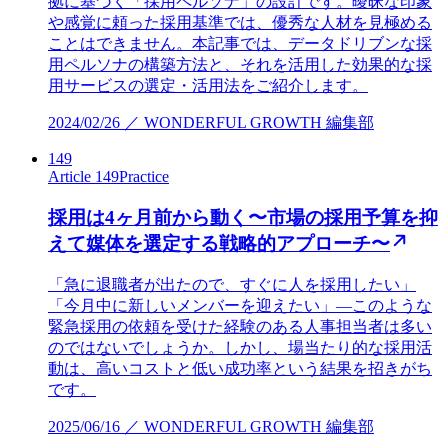
拠に基づく「採用ペルソナ」の設計です。曖昧な印象
や感覚に頼った採用基準では、優秀な人材を見極める
ことはできません。本記事では、データドリブンな採
用ペルソナの構築方法と、それを活用した効果的な採
用サービスの選定・活用法をご紹介します。
2024/02/26 ／ WONDERFUL GROWTH 編集部
149
Article 149
Practice
採用は4ヶ月前から動く〜市場の採用予算を抑
えて媒体を選定する戦略的アプローチ〜
「急に退職者が出たので、すぐに人を採用したい」
「今月中に新しいメンバーを迎えたい」—このような
緊急採用の依頼を受けた経験のある人事担当者は多い
のではないでしょうか。しかし、場当たり的な採用活
動は、高いコストと低い成功率という結果を招きがち
です。
2025/06/16 ／ WONDERFUL GROWTH 編集部