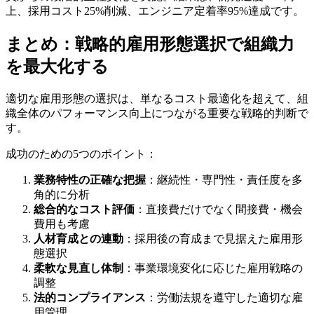
上、採用コスト25%削減、エンジニア定着率95%達成です。
まとめ：戦略的雇用形態選択で組織力
を最大化する
適切な雇用形態の選択は、単なるコスト最適化を超えて、組
織全体のパフォーマンス向上につながる重要な戦略的判断で
す。
成功のための5つのポイント：
業務特性の正確な把握
：継続性・専門性・責任度を多
角的に分析
総合的なコスト評価
：直接費だけでなく間接費・機会
費用も考慮
人材育成との連動
：採用後の育成まで見据えた雇用形
態選択
柔軟な見直し体制
：事業環境変化に応じた雇用戦略の
調整
法的コンプライアンス
：労働法規を遵守した適切な雇
用管理