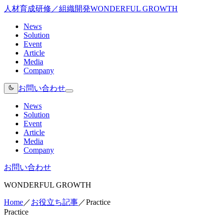
人材育成研修／組織開発
WONDERFUL GROWTH
News
Solution
Event
Article
Media
Company
お問い合わせ
News
Solution
Event
Article
Media
Company
お問い合わせ
WONDERFUL GROWTH
Home
／
お役立ち記事
／
Practice
Practice