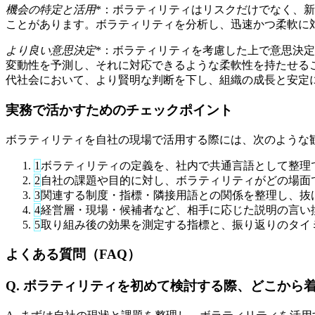
機会の特定と活用
*：ボラティリティはリスクだけでなく、
ことがあります。ボラティリティを分析し、迅速かつ柔軟に
より良い意思決定
*：ボラティリティを考慮した上で意思決
変動性を予測し、それに対応できるような柔軟性を持たせる
代社会において、より賢明な判断を下し、組織の成長と安定
実務で活かすためのチェックポイント
ボラティリティを自社の現場で活用する際には、次のような
1
ボラティリティの定義を、社内で共通言語として整理
2
自社の課題や目的に対し、ボラティリティがどの場面
3
関連する制度・指標・隣接用語との関係を整理し、抜
4
経営層・現場・候補者など、相手に応じた説明の言い
5
取り組み後の効果を測定する指標と、振り返りのタイ
よくある質問（FAQ）
Q. ボラティリティを初めて検討する際、どこから