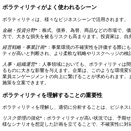
ボラティリティがよく使われるシーン
ボラティリティは、様々なビジネスシーンで活用されます。
金融・投資分野
*：株式、債券、為替、商品などの市場で、
方で、大きな損失を被るリスクも高まります。投資家は、自
経営戦略・事業計画
*：事業環境の不確実性を評価する際に
ティが高いと判断され、より柔軟な戦略やリスクヘッジの検
人事・組織運営
*：人事領域においても、ボラティリティは
るものに大きな影響を与えます。企業は、このような環境変
業員エンゲージメントの向上に繋げることが求められます。
施策を立案できます。
ボラティリティを理解することの重要性
ボラティリティを理解し、適切に分析することは、ビジネス
リスク管理の強化
*：ボラティリティが高い状況では、予期
様なシナリオを想定した計画を立てることで、不確実性に対