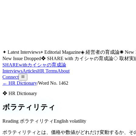
✦ Latest Interviews
⌖ Editorial Magazine
◈ 経営者の育成論
✺ New I
New Issue Dropped
❖ SHARE with カイシャの育成論
◇ 取材実績
SHARE
with
カイシャの
育成論
Interviews
Articles
HR Terms
About
Connect
← HR Dictionary
/
Word No.
1462
❖ HR Dictionary
ボラティリティ
Reading
ボラティリティ
English
volatility
ボラティリティとは、価格や数値がどれだけ変動するか、そ