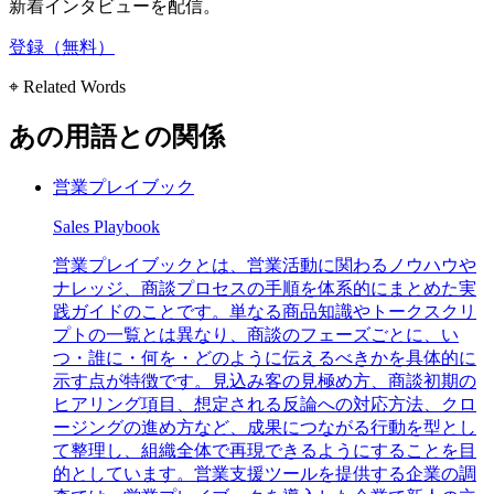
新着インタビューを配信。
登録（無料）
⌖ Related Words
あの用語との関係
営業プレイブック
Sales Playbook
営業プレイブックとは、営業活動に関わるノウハウや
ナレッジ、商談プロセスの手順を体系的にまとめた実
践ガイドのことです。単なる商品知識やトークスクリ
プトの一覧とは異なり、商談のフェーズごとに、い
つ・誰に・何を・どのように伝えるべきかを具体的に
示す点が特徴です。見込み客の見極め方、商談初期の
ヒアリング項目、想定される反論への対応方法、クロ
ージングの進め方など、成果につながる行動を型とし
て整理し、組織全体で再現できるようにすることを目
的としています。営業支援ツールを提供する企業の調