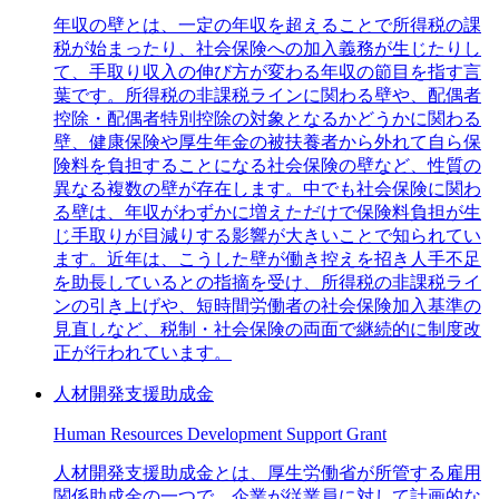
年収の壁とは、一定の年収を超えることで所得税の課
税が始まったり、社会保険への加入義務が生じたりし
て、手取り収入の伸び方が変わる年収の節目を指す言
葉です。所得税の非課税ラインに関わる壁や、配偶者
控除・配偶者特別控除の対象となるかどうかに関わる
壁、健康保険や厚生年金の被扶養者から外れて自ら保
険料を負担することになる社会保険の壁など、性質の
異なる複数の壁が存在します。中でも社会保険に関わ
る壁は、年収がわずかに増えただけで保険料負担が生
じ手取りが目減りする影響が大きいことで知られてい
ます。近年は、こうした壁が働き控えを招き人手不足
を助長しているとの指摘を受け、所得税の非課税ライ
ンの引き上げや、短時間労働者の社会保険加入基準の
見直しなど、税制・社会保険の両面で継続的に制度改
正が行われています。
人材開発支援助成金
Human Resources Development Support Grant
人材開発支援助成金とは、厚生労働省が所管する雇用
関係助成金の一つで、企業が従業員に対して計画的な