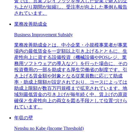
査では、営業プレイブックを導入した企業で新人の立
ち上がり期間が短縮し、受注率が向上した事例も報告
されています。
業務改善助成金
Business Improvement Subsidy
業務改善助成金とは、中小企業・小規模事業者が事業
場内の最低賃金を一定額以上引き上げるとともに、生
産性向上に資する設備投資（機械設備やPOSレジ、業
務用ソフトウェアの導入など）を行った場合に、その
投資費用の一部を助成する厚生労働省の制度です。引
き上げる賃金額や対象となる従業員数に応じて助成
率・助成上限額が設定されており、コースによっては
助成上限額が数百万円規模まで拡充されています。地
域別最低賃金の引き上げが毎年続く中、賃上げの原資
確保と生産性向上の両立を図る手段として位置づけら
れています。
年収の壁
Nenshu no Kabe (Income Threshold)