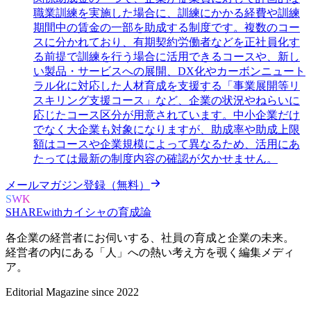
職業訓練を実施した場合に、訓練にかかる経費や訓練
期間中の賃金の一部を助成する制度です。複数のコー
スに分かれており、有期契約労働者などを正社員化す
る前提で訓練を行う場合に活用できるコースや、新し
い製品・サービスへの展開、DX化やカーボンニュート
ラル化に対応した人材育成を支援する「事業展開等リ
スキリング支援コース」など、企業の状況やねらいに
応じたコース区分が用意されています。中小企業だけ
でなく大企業も対象になりますが、助成率や助成上限
額はコースや企業規模によって異なるため、活用にあ
たっては最新の制度内容の確認が欠かせません。
メールマガジン登録（無料）
SWK
SHARE
with
カイシャの
育成論
各企業の経営者にお伺いする、
社員の育成と企業の未来。
経営者の内にある
「人」への熱い考え方を覗く
編集メディ
ア。
Editorial Magazine since 2022