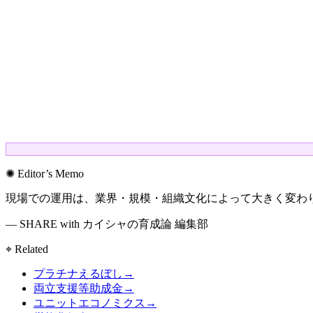
✺ Editor’s Memo
現場での運用は、業界・規模・組織文化によって大きく変わ
— SHARE with カイシャの育成論 編集部
⌖ Related
プラチナえるぼし
→
両立支援等助成金
→
ユニットエコノミクス
→