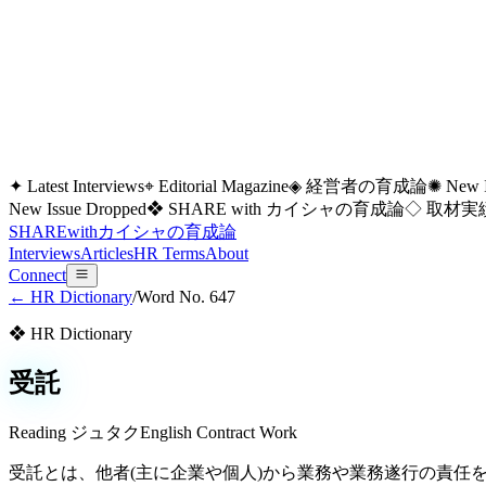
✦ Latest Interviews
⌖ Editorial Magazine
◈ 経営者の育成論
✺ New I
New Issue Dropped
❖ SHARE with カイシャの育成論
◇ 取材実績
SHARE
with
カイシャの
育成論
Interviews
Articles
HR Terms
About
Connect
← HR Dictionary
/
Word No.
647
❖ HR Dictionary
受託
Reading
ジュタク
English
Contract Work
受託とは、他者(主に企業や個人)から業務や業務遂行の責任