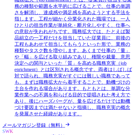
務の種類や範囲を水平的に広げることで、仕事の単調
さを解消し、達成感や満足感を高めようとする手法を
指します。工程が細かく分業化された職場では、一人
ひとりの担当作業が単純化・断片化しやすく、仕事へ
の意欲が失われがちです。職務拡大では、たとえば製
品組立の一工程だけを担当していた従業員に、前後の
工程もあわせて担当してもらうといった形で、業務の
種類やタスク数を増やします。あくまで仕事の「量」
や「幅」を広げる取り組みであり、権限や裁量、意思
決定への関与といった「質」を高める職務充実（job
enrichment）とは区別される概念です。両者はしばしば
対で語られ、職務充実がすぐには難しい職務であって
も、まずは職務拡大から着手することで、動機づけの
土台を作れる場合があります。もともとは、単調な分
業作業への不満を和らげる目的で提唱された考え方で
あり、後にハーズバーグが、量を広げるだけでは動機
づけ要因までは満たせないと指摘し、職務充実の概念
を発展させた経緯があります。
メールマガジン登録（無料）
SWK