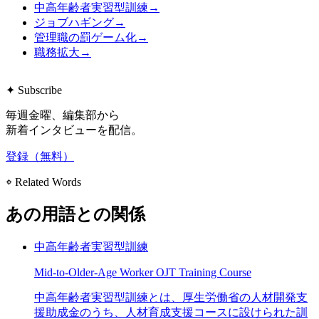
中高年齢者実習型訓練
→
ジョブハギング
→
管理職の罰ゲーム化
→
職務拡大
→
✦ Subscribe
毎週金曜、編集部から
新着インタビューを配信。
登録（無料）
⌖ Related Words
あの用語との関係
中高年齢者実習型訓練
Mid-to-Older-Age Worker OJT Training Course
中高年齢者実習型訓練とは、厚生労働省の人材開発支
援助成金のうち、人材育成支援コースに設けられた訓