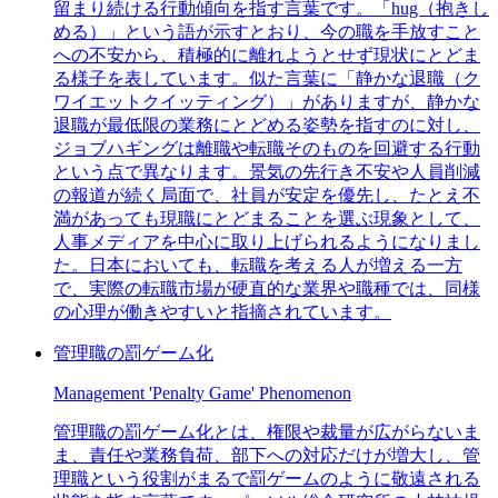
留まり続ける行動傾向を指す言葉です。「hug（抱きし
める）」という語が示すとおり、今の職を手放すこと
への不安から、積極的に離れようとせず現状にとどま
る様子を表しています。似た言葉に「静かな退職（ク
ワイエットクイッティング）」がありますが、静かな
退職が最低限の業務にとどめる姿勢を指すのに対し、
ジョブハギングは離職や転職そのものを回避する行動
という点で異なります。景気の先行き不安や人員削減
の報道が続く局面で、社員が安定を優先し、たとえ不
満があっても現職にとどまることを選ぶ現象として、
人事メディアを中心に取り上げられるようになりまし
た。日本においても、転職を考える人が増える一方
で、実際の転職市場が硬直的な業界や職種では、同様
の心理が働きやすいと指摘されています。
管理職の罰ゲーム化
Management 'Penalty Game' Phenomenon
管理職の罰ゲーム化とは、権限や裁量が広がらないま
ま、責任や業務負荷、部下への対応だけが増大し、管
理職という役割がまるで罰ゲームのように敬遠される