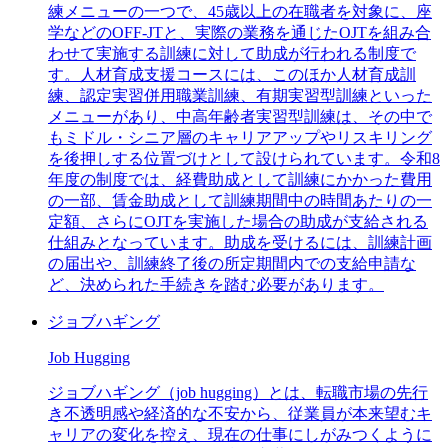
練メニューの一つで、45歳以上の在職者を対象に、座
学などのOFF-JTと、実際の業務を通じたOJTを組み合
わせて実施する訓練に対して助成が行われる制度で
す。人材育成支援コースには、このほか人材育成訓
練、認定実習併用職業訓練、有期実習型訓練といった
メニューがあり、中高年齢者実習型訓練は、その中で
もミドル・シニア層のキャリアアップやリスキリング
を後押しする位置づけとして設けられています。令和8
年度の制度では、経費助成として訓練にかかった費用
の一部、賃金助成として訓練期間中の時間あたりの一
定額、さらにOJTを実施した場合の助成が支給される
仕組みとなっています。助成を受けるには、訓練計画
の届出や、訓練終了後の所定期間内での支給申請な
ど、決められた手続きを踏む必要があります。
ジョブハギング
Job Hugging
ジョブハギング（job hugging）とは、転職市場の先行
き不透明感や経済的な不安から、従業員が本来望むキ
ャリアの変化を控え、現在の仕事にしがみつくように