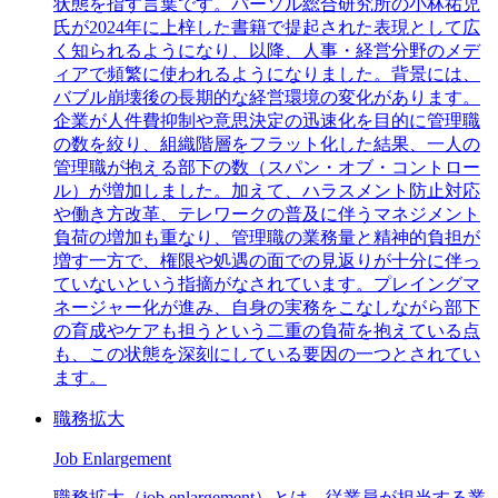
状態を指す言葉です。パーソル総合研究所の小林祐児
氏が2024年に上梓した書籍で提起された表現として広
く知られるようになり、以降、人事・経営分野のメデ
ィアで頻繁に使われるようになりました。背景には、
バブル崩壊後の長期的な経営環境の変化があります。
企業が人件費抑制や意思決定の迅速化を目的に管理職
の数を絞り、組織階層をフラット化した結果、一人の
管理職が抱える部下の数（スパン・オブ・コントロー
ル）が増加しました。加えて、ハラスメント防止対応
や働き方改革、テレワークの普及に伴うマネジメント
負荷の増加も重なり、管理職の業務量と精神的負担が
増す一方で、権限や処遇の面での見返りが十分に伴っ
ていないという指摘がなされています。プレイングマ
ネージャー化が進み、自身の実務をこなしながら部下
の育成やケアも担うという二重の負荷を抱えている点
も、この状態を深刻にしている要因の一つとされてい
ます。
職務拡大
Job Enlargement
職務拡大（job enlargement）とは、従業員が担当する業