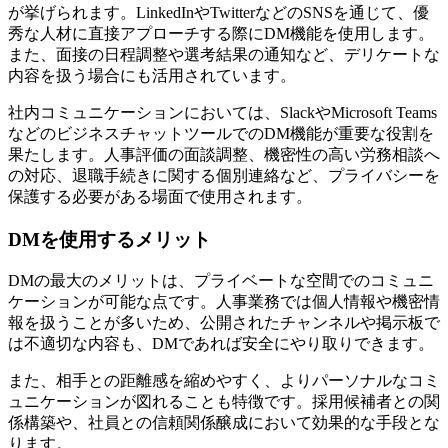
が挙げられます。LinkedInやTwitterなどのSNSを通じて、優
秀な人材に直接アプローチする際にDM機能を使用します。
また、面接の日程調整や選考結果の通知など、デリケートな
内容を扱う場合にも活用されています。
社内コミュニケーションにおいては、SlackやMicrosoft Teams
などのビジネスチャットツールでのDM機能が重要な役割を
果たします。人事評価の面談調整、機密性の高い労務相談へ
の対応、退職手続きに関する個別連絡など、プライバシーを
保護する必要がある場面で使用されます。
DMを使用するメリット
DMの最大のメリットは、プライベートな空間でのコミュニ
ケーションが可能な点です。人事業務では個人情報や機密情
報を扱うことが多いため、公開されたチャンネルや掲示板で
は不適切な内容も、DMであれば安全にやり取りできます。
また、相手との距離感を縮めやすく、よりパーソナルなコミ
ュニケーションが図れることも特徴です。採用候補者との関
係構築や、社員との信頼関係醸成において効果的な手段とな
ります。