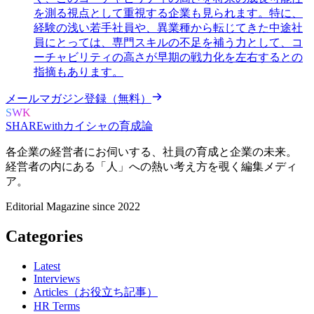
を測る視点として重視する企業も見られます。特に、
経験の浅い若手社員や、異業種から転じてきた中途社
員にとっては、専門スキルの不足を補う力として、コ
ーチャビリティの高さが早期の戦力化を左右するとの
指摘もあります。
メールマガジン登録（無料）
SWK
SHARE
with
カイシャの
育成論
各企業の経営者にお伺いする、
社員の育成と企業の未来。
経営者の内にある
「人」への熱い考え方を覗く
編集メディ
ア。
Editorial Magazine since 2022
Categories
Latest
Interviews
Articles（お役立ち記事）
HR Terms