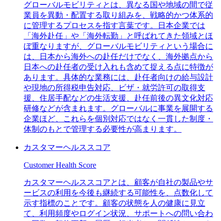
グローバルモビリティとは、異なる国や地域の間で従
業員を異動・配置する取り組みを、戦略的かつ体系的
に管理するプロセスを指す言葉です。日本企業では
「海外赴任」や「海外転勤」と呼ばれてきた領域とほ
ぼ重なりますが、グローバルモビリティという場合に
は、日本から海外への赴任だけでなく、海外拠点から
日本への赴任者の受け入れも含めて捉える点に特徴が
あります。具体的な業務には、赴任者向けの給与設計
や現地の所得税申告対応、ビザ・就労許可の取得支
援、住居手配などの生活支援、赴任前後の異文化対応
研修などが含まれます。グローバルに事業を展開する
企業ほど、これらを個別対応ではなく一貫した制度・
体制のもとで管理する必要性が高まります。
カスタマーヘルススコア
Customer Health Score
カスタマーヘルススコアとは、顧客が自社の製品やサ
ービスの利用を今後も継続する可能性を、点数化して
示す指標のことです。顧客の状態を人の健康に見立
て、利用頻度やログイン状況、サポートへの問い合わ