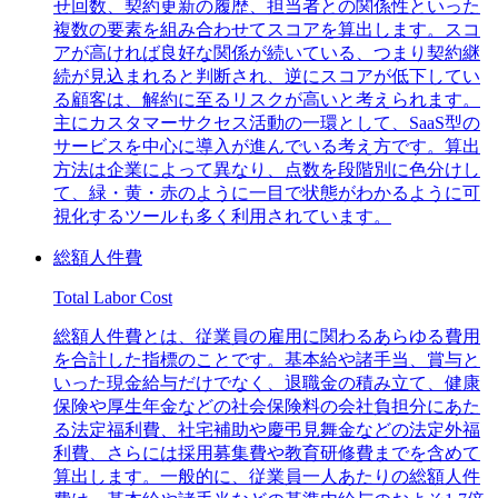
せ回数、契約更新の履歴、担当者との関係性といった
複数の要素を組み合わせてスコアを算出します。スコ
アが高ければ良好な関係が続いている、つまり契約継
続が見込まれると判断され、逆にスコアが低下してい
る顧客は、解約に至るリスクが高いと考えられます。
主にカスタマーサクセス活動の一環として、SaaS型の
サービスを中心に導入が進んでいる考え方です。算出
方法は企業によって異なり、点数を段階別に色分けし
て、緑・黄・赤のように一目で状態がわかるように可
視化するツールも多く利用されています。
総額人件費
Total Labor Cost
総額人件費とは、従業員の雇用に関わるあらゆる費用
を合計した指標のことです。基本給や諸手当、賞与と
いった現金給与だけでなく、退職金の積み立て、健康
保険や厚生年金などの社会保険料の会社負担分にあた
る法定福利費、社宅補助や慶弔見舞金などの法定外福
利費、さらには採用募集費や教育研修費までを含めて
算出します。一般的に、従業員一人あたりの総額人件