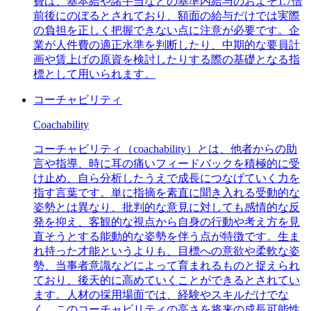
費は、基本給や諸手当などの基準内給与のおよそ1.7倍
前後にのぼるとされており、額面の給与だけでは実際
の負担を正しく把握できない点に注意が必要です。企
業が人件費の適正水準を判断したり、中期的な要員計
画や賃上げの原資を検討したりする際の基礎となる指
標として用いられます。
コーチャビリティ
Coachability
コーチャビリティ（coachability）とは、他者からの助
言や指導、時に耳の痛いフィードバックを積極的に受
け止め、自ら分析したうえで成長につなげていく力を
指す言葉です。単に指摘を素直に聞き入れる受動的な
姿勢とは異なり、批判的な意見に対しても感情的な反
発を抑え、客観的な視点から自身の行動や考え方を見
直そうとする能動的な姿勢を伴う点が特徴です。生ま
れ持った才能というよりも、目標への意欲や柔軟な姿
勢、当事者意識などによって育まれるものと捉えられ
ており、後天的に高めていくことができるとされてい
ます。人材の採用場面では、経験やスキルだけでな
く、このコーチャビリティの高さを将来の成長可能性