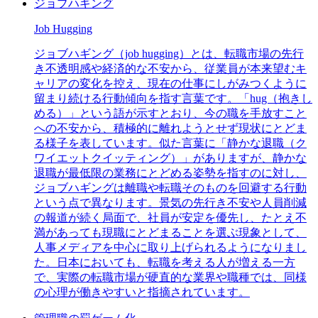
ジョブハギング
Job Hugging
ジョブハギング（job hugging）とは、転職市場の先行
き不透明感や経済的な不安から、従業員が本来望むキ
ャリアの変化を控え、現在の仕事にしがみつくように
留まり続ける行動傾向を指す言葉です。「hug（抱きし
める）」という語が示すとおり、今の職を手放すこと
への不安から、積極的に離れようとせず現状にとどま
る様子を表しています。似た言葉に「静かな退職（ク
ワイエットクイッティング）」がありますが、静かな
退職が最低限の業務にとどめる姿勢を指すのに対し、
ジョブハギングは離職や転職そのものを回避する行動
という点で異なります。景気の先行き不安や人員削減
の報道が続く局面で、社員が安定を優先し、たとえ不
満があっても現職にとどまることを選ぶ現象として、
人事メディアを中心に取り上げられるようになりまし
た。日本においても、転職を考える人が増える一方
で、実際の転職市場が硬直的な業界や職種では、同様
の心理が働きやすいと指摘されています。