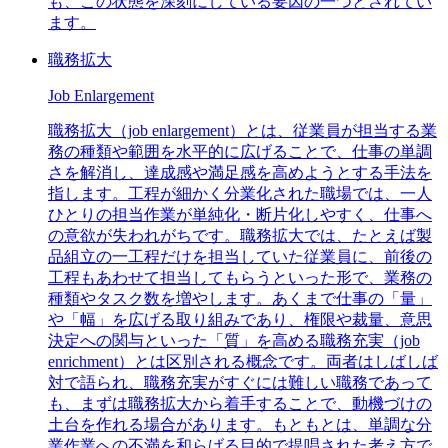
も、この状態を深刻にしている要因の一つとされてい
ます。
職務拡大
Job Enlargement
職務拡大（job enlargement）とは、従業員が担当する業
務の種類や範囲を水平的に広げることで、仕事の単調
さを解消し、達成感や満足感を高めようとする手法を
指します。工程が細かく分業化された職場では、一人
ひとりの担当作業が単純化・断片化しやすく、仕事へ
の意欲が失われがちです。職務拡大では、たとえば製
品組立の一工程だけを担当していた従業員に、前後の
工程もあわせて担当してもらうといった形で、業務の
種類やタスク数を増やします。あくまで仕事の「量」
や「幅」を広げる取り組みであり、権限や裁量、意思
決定への関与といった「質」を高める職務充実（job
enrichment）とは区別される概念です。両者はしばしば
対で語られ、職務充実がすぐには難しい職務であって
も、まずは職務拡大から着手することで、動機づけの
土台を作れる場合があります。もともとは、単調な分
業作業への不満を和らげる目的で提唱された考え方で