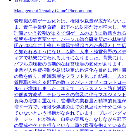
管理職の罰ゲーム化
Management 'Penalty Game' Phenomenon
管理職の罰ゲーム化とは、権限や裁量が広がらないま
ま、責任や業務負荷、部下への対応だけが増大し、管
理職という役割がまるで罰ゲームのように敬遠される
状態を指す言葉です。パーソル総合研究所の小林祐児
氏が2024年に上梓した書籍で提起された表現として広
く知られるようになり、以降、人事・経営分野のメデ
ィアで頻繁に使われるようになりました。背景には、
バブル崩壊後の長期的な経営環境の変化があります。
企業が人件費抑制や意思決定の迅速化を目的に管理職
の数を絞り、組織階層をフラット化した結果、一人の
管理職が抱える部下の数（スパン・オブ・コントロー
ル）が増加しました。加えて、ハラスメント防止対応
や働き方改革、テレワークの普及に伴うマネジメント
負荷の増加も重なり、管理職の業務量と精神的負担が
増す一方で、権限や処遇の面での見返りが十分に伴っ
ていないという指摘がなされています。プレイングマ
ネージャー化が進み、自身の実務をこなしながら部下
の育成やケアも担うという二重の負荷を抱えている点