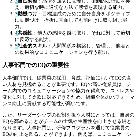
2
自己調整
：感情を適切に管理し、衝動的な行動を抑
え、適切な時に適切な方法で感情を表現する能力。
3
動機づけ
：目標達成のために自分自身をポジティブ
に動機づけ、挫折に直面しても前向きに取り組む能
力。
4
共感性
：他人の感情を感じ取り、それに対して適切
に反応する能力。
5
社会的スキル
：人間関係を構築し、管理し、他者と
の効果的なコミュニケーションを行う能力。
人事部門でのEQの重要性
人事部門では、従業員の採用、育成、評価においてEQの高
い人材を見極めることが重要です。EQの高い従業員は、チ
ーム内でのコミュニケーションや協力が得意で、ストレスや
変化に対して柔軟に対応できるため、組織全体のパフォーマ
ンス向上に貢献する可能性が高いです。
また、リーダーシップの役割を担う人材にとっては、自身の
EQを高めることがチームの士気や生産性を向上させる鍵と
なります。人事部門は、研修プログラムを通じて従業員の
EQの向上を図ることができます。例えば、コミュニケーシ