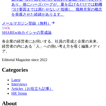
あり、後にハーズバーグが、量を広げるだけでは動機
づけ要因までは満たせないと指摘し、職務充実の概念
を発展させた経緯があります。
メールマガジン登録（無料）
SWK
SHARE
with
カイシャの
育成論
各企業の経営者にお伺いする、
社員の育成と企業の未来。
経営者の内にある
「人」への熱い考え方を覗く
編集メディ
ア。
Editorial Magazine since 2022
Categories
Latest
Interviews
Articles（お役立ち記事）
HR Terms
About