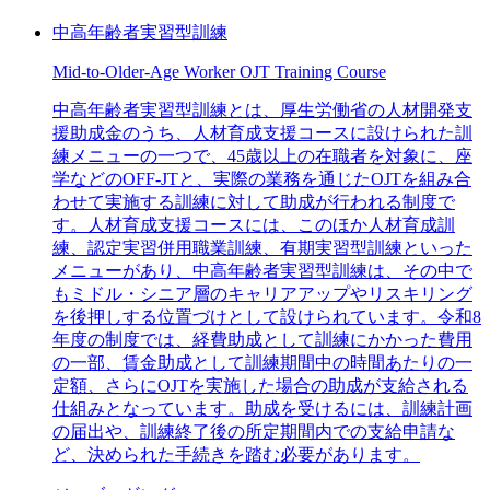
中高年齢者実習型訓練
Mid-to-Older-Age Worker OJT Training Course
中高年齢者実習型訓練とは、厚生労働省の人材開発支
援助成金のうち、人材育成支援コースに設けられた訓
練メニューの一つで、45歳以上の在職者を対象に、座
学などのOFF-JTと、実際の業務を通じたOJTを組み合
わせて実施する訓練に対して助成が行われる制度で
す。人材育成支援コースには、このほか人材育成訓
練、認定実習併用職業訓練、有期実習型訓練といった
メニューがあり、中高年齢者実習型訓練は、その中で
もミドル・シニア層のキャリアアップやリスキリング
を後押しする位置づけとして設けられています。令和8
年度の制度では、経費助成として訓練にかかった費用
の一部、賃金助成として訓練期間中の時間あたりの一
定額、さらにOJTを実施した場合の助成が支給される
仕組みとなっています。助成を受けるには、訓練計画
の届出や、訓練終了後の所定期間内での支給申請な
ど、決められた手続きを踏む必要があります。