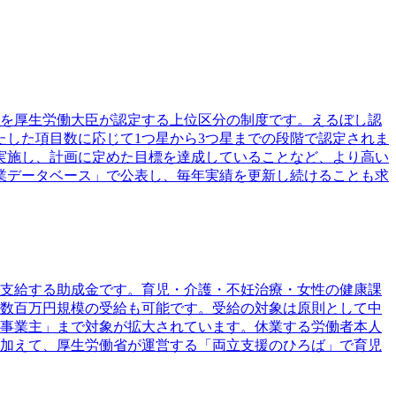
を厚生労働大臣が認定する上位区分の制度です。えるぼし認
たした項目数に応じて1つ星から3つ星までの段階で認定されま
実施し、計画に定めた目標を達成していることなど、より高い
業データベース」で公表し、毎年実績を更新し続けることも求
支給する助成金です。育児・介護・不妊治療・女性の健康課
り数百万円規模の受給も可能です。受給の対象は原則として中
定事業主」まで対象が拡大されています。休業する労働者本人
加えて、厚生労働省が運営する「両立支援のひろば」で育児