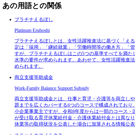
あの用語との関係
プラチナえるぼし
Platinum Eruboshi
プラチナえるぼしとは、女性活躍推進法に基づく「える
定は「採用」「継続就業」「労働時間等の働き方」「管
すが、プラチナえるぼしはこの5つの基準すべてを満た
水準の要件が求められます。あわせて、女性活躍推進法
められます。
両立支援等助成金
Work-Family Balance Support Subsidy
両立支援等助成金とは、仕事と育児・介護等を両立しや
題までを広くカバーする6つのコースで構成されており
小企業事業主ですが、令和8年度からは一部のコース・
が受け取る育児休業給付金・介護休業給付金とは異なり
休業等の取得状況を公表した場合に加算される情報公表