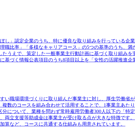
ぼし」認定企業のうち、特に優良な取り組みを行っている企業
理職比率」「多様なキャリアコース」の5つの基準のうち、満
したうえで、策定した一般事業主行動計画に基づく取り組みを
に基づく情報公表項目のうち8項目以上を「女性の活躍推進企
すい職場環境づくりに取り組んだ事業主に対し、厚生労働省が
、複数のコースを組み合わせて活用することで、1事業主あた
区分について、業種を問わず常時雇用労働者300人以下の「特
、両立支援等助成金は事業主が受け取る点が大きな特徴です。
加算など、コースに共通する仕組みも用意されています。