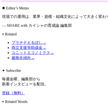
✺ Editor’s Memo
現場での運用は、業界・規模・組織文化によって大きく変わ
— SHARE with カイシャの育成論 編集部
⌖ Related
プラチナえるぼし
→
両立支援等助成金
→
ユニットエコノミクス
→
厳格化傾向
→
✦ Subscribe
毎週金曜、編集部から
新着インタビューを配信。
登録（無料）
⌖ Related Words