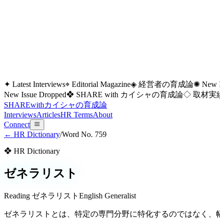
✦ Latest Interviews
⌖ Editorial Magazine
◈ 経営者の育成論
✺ New I
New Issue Dropped
❖ SHARE with カイシャの育成論
◇ 取材実績
SHARE
with
カイシャの
育成論
Interviews
Articles
HR Terms
About
Connect
← HR Dictionary
/
Word No.
759
❖ HR Dictionary
ゼネラリスト
Reading
ゼネラリスト
English
Generalist
ゼネラリストとは、特定の専門分野に特化するのではなく、