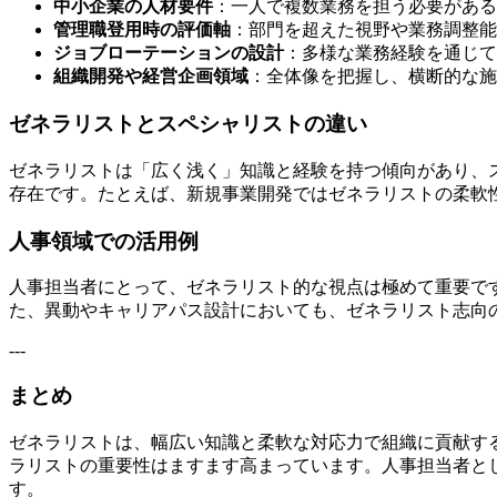
中小企業の人材要件
：一人で複数業務を担う必要がある
管理職登用時の評価軸
：部門を超えた視野や業務調整能
ジョブローテーションの設計
：多様な業務経験を通じて
組織開発や経営企画領域
：全体像を把握し、横断的な施
ゼネラリストとスペシャリストの違い
ゼネラリストは「広く浅く」知識と経験を持つ傾向があり、
存在です。たとえば、新規事業開発ではゼネラリストの柔軟
人事領域での活用例
人事担当者にとって、ゼネラリスト的な視点は極めて重要で
た、異動やキャリアパス設計においても、ゼネラリスト志向
---
まとめ
ゼネラリストは、幅広い知識と柔軟な対応力で組織に貢献す
ラリストの重要性はますます高まっています。人事担当者と
す。