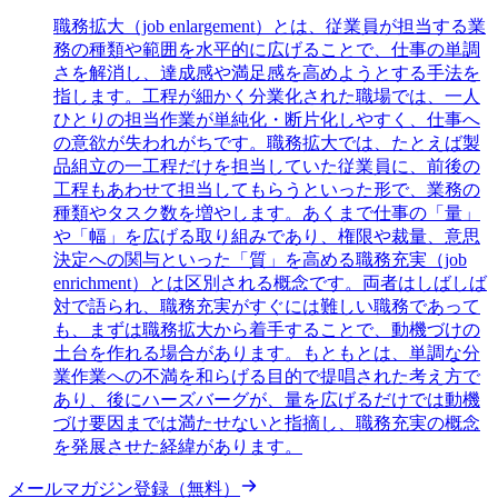
職務拡大（job enlargement）とは、従業員が担当する業
務の種類や範囲を水平的に広げることで、仕事の単調
さを解消し、達成感や満足感を高めようとする手法を
指します。工程が細かく分業化された職場では、一人
ひとりの担当作業が単純化・断片化しやすく、仕事へ
の意欲が失われがちです。職務拡大では、たとえば製
品組立の一工程だけを担当していた従業員に、前後の
工程もあわせて担当してもらうといった形で、業務の
種類やタスク数を増やします。あくまで仕事の「量」
や「幅」を広げる取り組みであり、権限や裁量、意思
決定への関与といった「質」を高める職務充実（job
enrichment）とは区別される概念です。両者はしばしば
対で語られ、職務充実がすぐには難しい職務であって
も、まずは職務拡大から着手することで、動機づけの
土台を作れる場合があります。もともとは、単調な分
業作業への不満を和らげる目的で提唱された考え方で
あり、後にハーズバーグが、量を広げるだけでは動機
づけ要因までは満たせないと指摘し、職務充実の概念
を発展させた経緯があります。
メールマガジン登録（無料）