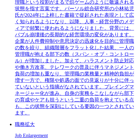
理職という役割がまるで罰ゲームのように敬遠される
状態を指す言葉です。パーソル総合研究所の小林祐児
氏が2024年に上梓した書籍で提起された表現として広
く知られるようになり、以降、人事・経営分野のメデ
ィアで頻繁に使われるようになりました。背景には、
バブル崩壊後の長期的な経営環境の変化があります。
企業が人件費抑制や意思決定の迅速化を目的に管理職
の数を絞り、組織階層をフラット化した結果、一人の
管理職が抱える部下の数（スパン・オブ・コントロー
ル）が増加しました。加えて、ハラスメント防止対応
や働き方改革、テレワークの普及に伴うマネジメント
負荷の増加も重なり、管理職の業務量と精神的負担が
増す一方で、権限や処遇の面での見返りが十分に伴っ
ていないという指摘がなされています。プレイングマ
ネージャー化が進み、自身の実務をこなしながら部下
の育成やケアも担うという二重の負荷を抱えている点
も、この状態を深刻にしている要因の一つとされてい
ます。
職務拡大
Job Enlargement