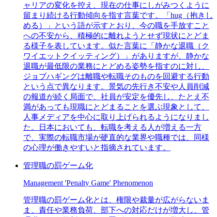
ャリアの変化を控え、現在の仕事にしがみつくように
留まり続ける行動傾向を指す言葉です。「hug（抱きし
める）」という語が示すとおり、今の職を手放すこと
への不安から、積極的に離れようとせず現状にとどま
る様子を表しています。似た言葉に「静かな退職（ク
ワイエットクイッティング）」がありますが、静かな
退職が最低限の業務にとどめる姿勢を指すのに対し、
ジョブハギングは離職や転職そのものを回避する行動
という点で異なります。景気の先行き不安や人員削減
の報道が続く局面で、社員が安定を優先し、たとえ不
満があっても現職にとどまることを選ぶ現象として、
人事メディアを中心に取り上げられるようになりまし
た。日本においても、転職を考える人が増える一方
で、実際の転職市場が硬直的な業界や職種では、同様
の心理が働きやすいと指摘されています。
管理職の罰ゲーム化
Management 'Penalty Game' Phenomenon
管理職の罰ゲーム化とは、権限や裁量が広がらないま
ま、責任や業務負荷、部下への対応だけが増大し、管