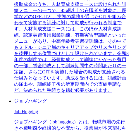
援助成金のうち、人材育成支援コースに設けられた訓
練メニューの一つで、45歳以上の在職者を対象に、座
学などのOFF-JTと、実際の業務を通じたOJTを組み合
わせて実施する訓練に対して助成が行われる制度で
す。人材育成支援コースには、このほか人材育成訓
練、認定実習併用職業訓練、有期実習型訓練といった
メニューがあり、中高年齢者実習型訓練は、その中で
もミドル・シニア層のキャリアアップやリスキリング
を後押しする位置づけとして設けられています。令和8
年度の制度では、経費助成として訓練にかかった費用
の一部、賃金助成として訓練期間中の時間あたりの一
定額、さらにOJTを実施した場合の助成が支給される
仕組みとなっています。助成を受けるには、訓練計画
の届出や、訓練終了後の所定期間内での支給申請な
ど、決められた手続きを踏む必要があります。
ジョブハギング
Job Hugging
ジョブハギング（job hugging）とは、転職市場の先行
き不透明感や経済的な不安から、従業員が本来望むキ