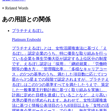
⌖ Related Words
あの用語との関係
プラチナえるぼし
Platinum Eruboshi
プラチナえるぼしとは、女性活躍推進法に基づく「え
るぼし」認定企業のうち、特に優良な取り組みを行っ
ている企業を厚生労働大臣が認定する上位区分の制度
です。えるぼし認定は「採用」「継続就業」「労働時
間等の働き方」「管理職比率」「多様なキャリアコー
ス」の5つの基準のうち、満たした項目数に応じて1つ
星から3つ星までの段階で認定されますが、プラチナえ
るぼしはこの5つの基準すべてを満たしたうえで、策定
した一般事業主行動計画に基づく取り組みを実施し、
計画に定めた目標を達成していることなど、より高い
水準の要件が求められます。あわせて、女性活躍推進
法に基づく情報公表項目のうち8項目以上を「女性の活
躍推進企業データベース」で公表し、毎年実績を更新