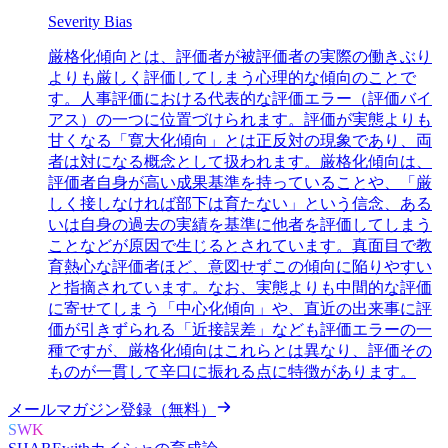
Severity Bias
厳格化傾向とは、評価者が被評価者の実際の働きぶり
よりも厳しく評価してしまう心理的な傾向のことで
す。人事評価における代表的な評価エラー（評価バイ
アス）の一つに位置づけられます。評価が実態よりも
甘くなる「寛大化傾向」とは正反対の現象であり、両
者は対になる概念として扱われます。厳格化傾向は、
評価者自身が高い成果基準を持っていることや、「厳
しく接しなければ部下は育たない」という信念、ある
いは自身の過去の実績を基準に他者を評価してしまう
ことなどが原因で生じるとされています。真面目で教
育熱心な評価者ほど、意図せずこの傾向に陥りやすい
と指摘されています。なお、実態よりも中間的な評価
に寄せてしまう「中心化傾向」や、直近の出来事に評
価が引きずられる「近接誤差」なども評価エラーの一
種ですが、厳格化傾向はこれらとは異なり、評価その
ものが一貫して辛口に振れる点に特徴があります。
メールマガジン登録（無料）
SWK