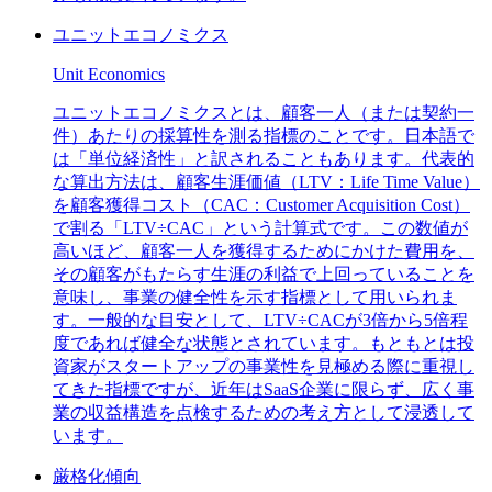
ユニットエコノミクス
Unit Economics
ユニットエコノミクスとは、顧客一人（または契約一
件）あたりの採算性を測る指標のことです。日本語で
は「単位経済性」と訳されることもあります。代表的
な算出方法は、顧客生涯価値（LTV：Life Time Value）
を顧客獲得コスト（CAC：Customer Acquisition Cost）
で割る「LTV÷CAC」という計算式です。この数値が
高いほど、顧客一人を獲得するためにかけた費用を、
その顧客がもたらす生涯の利益で上回っていることを
意味し、事業の健全性を示す指標として用いられま
す。一般的な目安として、LTV÷CACが3倍から5倍程
度であれば健全な状態とされています。もともとは投
資家がスタートアップの事業性を見極める際に重視し
てきた指標ですが、近年はSaaS企業に限らず、広く事
業の収益構造を点検するための考え方として浸透して
います。
厳格化傾向