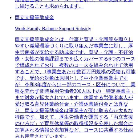
し続けることも求められます。
両立支援等助成金
Work-Family Balance Support Subsidy
両立支援等助成金とは、仕事と育児・介護等を両立し
やすい職場環境づくりに取り組んだ事業主に対し、厚
生労働省が支給する助成金です。育児・介護・不妊治
療・女性の健康課題までを広くカバーする6つのコース
で構成されており、複数のコースを組み合わせて活用
することで、1事業主あたり数百万円規模の受給も可能
です。受給の対象は原則として中小企業事業主です
が、令和8年度からは一部のコース・区分について、業
種を問わず常時雇用労働者300人以下の「特定事業主」
まで対象が拡大されています。休業する労働者本人が
受け取る育児休業給付金・介護休業給付金とは異な
り、両立支援等助成金は事業主が受け取る点が大きな
特徴です。加えて、厚生労働省が運営する「両立支援
のひろば」で育児休業等の取得状況を公表した場合に
加算される情報公表加算など、コースに共通する仕組
みも用意されています。