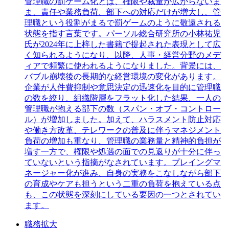
管理職の罰ゲーム化とは、権限や裁量が広がらないま
ま、責任や業務負荷、部下への対応だけが増大し、管
理職という役割がまるで罰ゲームのように敬遠される
状態を指す言葉です。パーソル総合研究所の小林祐児
氏が2024年に上梓した書籍で提起された表現として広
く知られるようになり、以降、人事・経営分野のメデ
ィアで頻繁に使われるようになりました。背景には、
バブル崩壊後の長期的な経営環境の変化があります。
企業が人件費抑制や意思決定の迅速化を目的に管理職
の数を絞り、組織階層をフラット化した結果、一人の
管理職が抱える部下の数（スパン・オブ・コントロー
ル）が増加しました。加えて、ハラスメント防止対応
や働き方改革、テレワークの普及に伴うマネジメント
負荷の増加も重なり、管理職の業務量と精神的負担が
増す一方で、権限や処遇の面での見返りが十分に伴っ
ていないという指摘がなされています。プレイングマ
ネージャー化が進み、自身の実務をこなしながら部下
の育成やケアも担うという二重の負荷を抱えている点
も、この状態を深刻にしている要因の一つとされてい
ます。
職務拡大