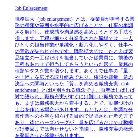
Job Enlargement
職務拡大（job enlargement）とは、従業員が担当する業
務の種類や範囲を水平的に広げることで、仕事の単調
さを解消し、達成感や満足感を高めようとする手法を
指します。工程が細かく分業化された職場では、一人
ひとりの担当作業が単純化・断片化しやすく、仕事へ
の意欲が失われがちです。職務拡大では、たとえば製
品組立の一工程だけを担当していた従業員に、前後の
工程もあわせて担当してもらうといった形で、業務の
種類やタスク数を増やします。あくまで仕事の「量」
や「幅」を広げる取り組みであり、権限や裁量、意思
決定への関与といった「質」を高める職務充実（job
enrichment）とは区別される概念です。両者はしばしば
対で語られ、職務充実がすぐには難しい職務であって
も、まずは職務拡大から着手することで、動機づけの
土台を作れる場合があります。もともとは、単調な分
業作業への不満を和らげる目的で提唱された考え方で
あり、後にハーズバーグが、量を広げるだけでは動機
づけ要因までは満たせないと指摘し、職務充実の概念
を発展させた経緯があります。