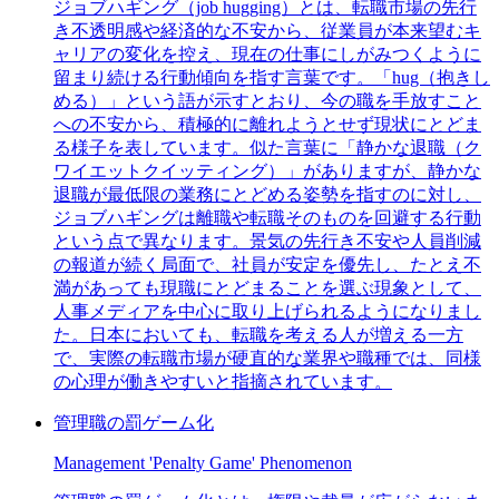
ジョブハギング（job hugging）とは、転職市場の先行
き不透明感や経済的な不安から、従業員が本来望むキ
ャリアの変化を控え、現在の仕事にしがみつくように
留まり続ける行動傾向を指す言葉です。「hug（抱きし
める）」という語が示すとおり、今の職を手放すこと
への不安から、積極的に離れようとせず現状にとどま
る様子を表しています。似た言葉に「静かな退職（ク
ワイエットクイッティング）」がありますが、静かな
退職が最低限の業務にとどめる姿勢を指すのに対し、
ジョブハギングは離職や転職そのものを回避する行動
という点で異なります。景気の先行き不安や人員削減
の報道が続く局面で、社員が安定を優先し、たとえ不
満があっても現職にとどまることを選ぶ現象として、
人事メディアを中心に取り上げられるようになりまし
た。日本においても、転職を考える人が増える一方
で、実際の転職市場が硬直的な業界や職種では、同様
の心理が働きやすいと指摘されています。
管理職の罰ゲーム化
Management 'Penalty Game' Phenomenon