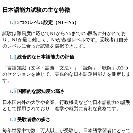
日本語能力試験の主な特徴
1
5つのレベル設定（N1～N5）
試験は難易度に応じてN1からN5までの5段階に分かれてお
り、N1が最も難しく、N5が基礎レベルです。受験者は自分
のレベルに合った試験を選択できます。
1
総合的な日本語能力の評価
「言語知識（文字・語彙・文法）」「読解」「聴解」の3つ
のセクションを通じて、実践的な日本語運用能力を測定しま
す。
1
国際的な認知度の高さ
日本国内外の大学や企業、行政機関などで日本語能力の証明
として採用されており、進学や就労に有利な資格です。
1
受験者数の多さ
毎年世界中で数十万人以上が受験し、日本語学習者にとって