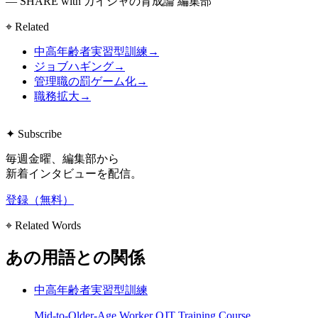
— SHARE with カイシャの育成論 編集部
⌖ Related
中高年齢者実習型訓練
→
ジョブハギング
→
管理職の罰ゲーム化
→
職務拡大
→
✦ Subscribe
毎週金曜、編集部から
新着インタビューを配信。
登録（無料）
⌖ Related Words
あの用語との関係
中高年齢者実習型訓練
Mid-to-Older-Age Worker OJT Training Course