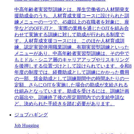
中高年齢者実習型訓練とは、厚生労働省の人材開発支
援助成金のうち、人材育成支援コースに設けられた訓
練メニューの一つで、45歳以上の在職者を対象に、座
学などのOFF-JTと、実際の業務を通じたOJTを組み合
わせて実施する訓練に対して助成が行われる制度で
す。人材育成支援コースには、このほか人材育成訓
練、認定実習併用職業訓練、有期実習型訓練といった
メニューがあり、中高年齢者実習型訓練は、その中で
もミドル・シニア層のキャリアアップやリスキリング
を後押しする位置づけとして設けられています。令和8
年度の制度では、経費助成として訓練にかかった費用
の一部、賃金助成として訓練期間中の時間あたりの一
定額、さらにOJTを実施した場合の助成が支給される
仕組みとなっています。助成を受けるには、訓練計画
の届出や、訓練終了後の所定期間内での支給申請な
ど、決められた手続きを踏む必要があります。
ジョブハギング
Job Hugging