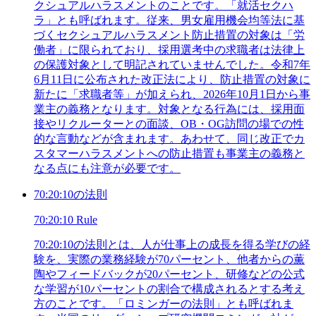
クシュアルハラスメントのことです。「就活セクハ
ラ」とも呼ばれます。従来、男女雇用機会均等法に基
づくセクシュアルハラスメント防止措置の対象は「労
働者」に限られており、採用選考中の求職者は法律上
の保護対象として明記されていませんでした。令和7年
6月11日に公布された改正法により、防止措置の対象に
新たに「求職者等」が加えられ、2026年10月1日から事
業主の義務となります。対象となる行為には、採用面
接やリクルーターとの面談、OB・OG訪問の場での性
的な言動などが含まれます。あわせて、同じ改正でカ
スタマーハラスメントへの防止措置も事業主の義務と
なる点にも注意が必要です。
70:20:10の法則
70:20:10 Rule
70:20:10の法則とは、人が仕事上の成長を得る学びの経
験を、実際の業務経験が70パーセント、他者からの薫
陶やフィードバックが20パーセント、研修などの公式
な学習が10パーセントの割合で構成されるとする考え
方のことです。「ロミンガーの法則」とも呼ばれま