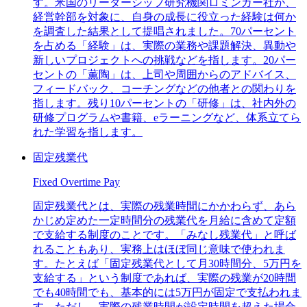
す。米国のリーダーシップ研究機関ロミンガー社が、
経営幹部を対象に、自身の成長に役立った経験は何か
を調査した結果として提唱されました。70パーセント
を占める「経験」は、実際の業務や課題解決、異動や
新しいプロジェクトへの挑戦などを指します。20パー
セントの「薫陶」は、上司や周囲からのアドバイス、
フィードバック、コーチングなどの他者との関わりを
指します。残り10パーセントの「研修」は、社内外の
研修プログラムや書籍、eラーニングなど、体系立てら
れた学習を指します。
固定残業代
Fixed Overtime Pay
固定残業代とは、実際の残業時間にかかわらず、あら
かじめ定めた一定時間分の残業代を月給に含めて定額
で支給する制度のことです。「みなし残業代」と呼ば
れることもあり、実務上はほぼ同じ意味で使われま
す。たとえば「固定残業代として月30時間分、5万円を
支給する」という制度であれば、実際の残業が20時間
でも40時間でも、基本的には5万円が固定で支払われま
す。ただし、実際の残業時間が設定時間を超えた場合