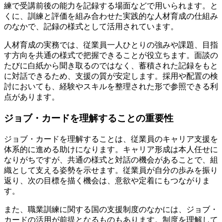
練で受講前後の能力を記録する場面などで用いられます。と
くに、訓練と評価を組み合わせた実践的な人材育成の仕組み
のなかで、記録の様式として活用されています。
人材育成の実務では、従業員一人ひとりの強みや課題、目指
す方向を共通の様式で把握できることが役立ちます。面談の
たびに白紙から聞き取るのではなく、蓄積された記録をもと
に対話できるため、支援の質が安定します。採用や配置の検
討においても、経験やスキルを整理された形で参照できる利
点があります。
ジョブ・カードを理解することの重要性
ジョブ・カードを理解することは、従業員のキャリア支援を
体系的に進める助けになります。キャリア形成は本人任せに
なりがちですが、共通の様式と対話の機会があることで、組
織として支える姿勢を示せます。従業員が自分の歩みを振り
返り、次の目標を描く機会は、意欲や定着にもつながりま
す。
また、職業訓練に関する国の支援制度のなかには、ジョブ・
カードの活用が前提となるものもあります。制度を理解して