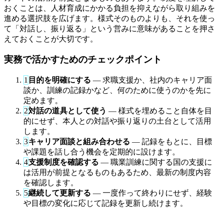
おくことは、人材育成にかかる負担を抑えながら取り組みを
進める選択肢を広げます。様式そのものよりも、それを使っ
て「対話し、振り返る」という営みに意味があることを押さ
えておくことが大切です。
実務で活かすためのチェックポイント
1
目的を明確にする
— 求職支援か、社内のキャリア面
談か、訓練の記録かなど、何のために使うのかを先に
定めます。
2
対話の道具として使う
— 様式を埋めること自体を目
的にせず、本人との対話や振り返りの土台として活用
します。
3
キャリア面談と組み合わせる
— 記録をもとに、目標
や課題を話し合う機会を定期的に設けます。
4
支援制度を確認する
— 職業訓練に関する国の支援に
は活用が前提となるものもあるため、最新の制度内容
を確認します。
5
継続して更新する
— 一度作って終わりにせず、経験
や目標の変化に応じて記録を更新し続けます。