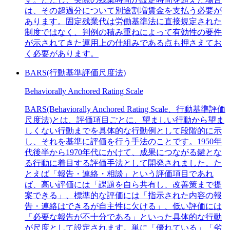
は、その超過分について別途割増賃金を支払う必要が
あります。固定残業代は労働基準法に直接規定された
制度ではなく、判例の積み重ねによって有効性の要件
が示されてきた運用上の仕組みである点も押さえてお
く必要があります。
BARS(行動基準評価尺度法)
Behaviorally Anchored Rating Scale
BARS(Behaviorally Anchored Rating Scale、行動基準評価
尺度法)とは、評価項目ごとに、望ましい行動から望ま
しくない行動までを具体的な行動例として段階的に示
し、それを基準に評価を行う手法のことです。1950年
代後半から1970年代にかけて、成果につながる鍵とな
る行動に着目する評価手法として開発されました。た
とえば「報告・連絡・相談」という評価項目であれ
ば、高い評価には「課題を自ら共有し、改善策まで提
案できる」、標準的な評価には「指示された内容の報
告・連絡はできるが自主性に欠ける」、低い評価には
「必要な報告が不十分である」といった具体的な行動
が尺度として設定されます。単に「優れている」「劣