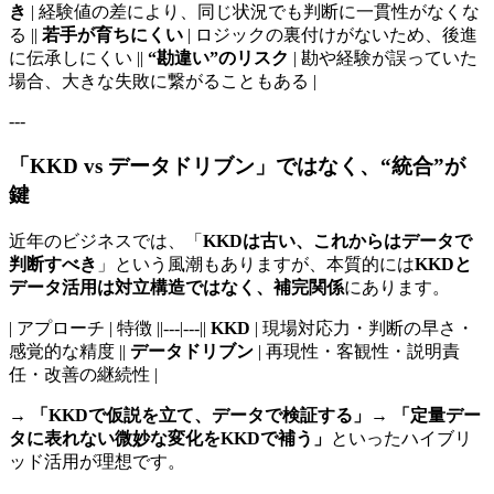
き
| 経験値の差により、同じ状況でも判断に一貫性がなくな
る ||
若手が育ちにくい
| ロジックの裏付けがないため、後進
に伝承しにくい ||
“勘違い”のリスク
| 勘や経験が誤っていた
場合、大きな失敗に繋がることもある |
---
「KKD vs データドリブン」ではなく、“統合”が
鍵
近年のビジネスでは、「
KKDは古い、これからはデータで
判断すべき
」という風潮もありますが、本質的には
KKDと
データ活用は対立構造ではなく、補完関係
にあります。
| アプローチ | 特徴 ||---|---||
KKD
| 現場対応力・判断の早さ・
感覚的な精度 ||
データドリブン
| 再現性・客観性・説明責
任・改善の継続性 |
→
「KKDで仮説を立て、データで検証する」
→
「定量デー
タに表れない微妙な変化をKKDで補う」
といったハイブリ
ッド活用が理想です。