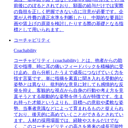
前後にのぼるとされており、額面の給与だけでは実際
の負担を正しく把握できない点に注意が必要です。企
業が人件費の適正水準を判断したり、中期的な要員計
画や賃上げの原資を検討したりする際の基礎となる指
標として用いられます。
コーチャビリティ
Coachability
コーチャビリティ（coachability）とは、他者からの助
言や指導、時に耳の痛いフィードバックを積極的に受
け止め、自ら分析したうえで成長につなげていく力を
指す言葉です。単に指摘を素直に聞き入れる受動的な
姿勢とは異なり、批判的な意見に対しても感情的な反
発を抑え、客観的な視点から自身の行動や考え方を見
直そうとする能動的な姿勢を伴う点が特徴です。生ま
れ持った才能というよりも、目標への意欲や柔軟な姿
勢、当事者意識などによって育まれるものと捉えられ
ており、後天的に高めていくことができるとされてい
ます。人材の採用場面では、経験やスキルだけでな
く、このコーチャビリティの高さを将来の成長可能性