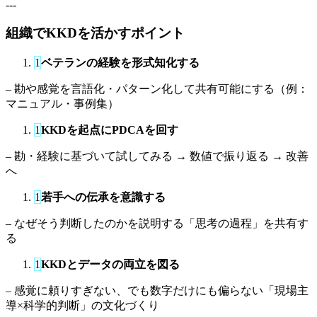
---
組織でKKDを活かすポイント
1
ベテランの経験を形式知化する
– 勘や感覚を言語化・パターン化して共有可能にする（例：
マニュアル・事例集）
1
KKDを起点にPDCAを回す
– 勘・経験に基づいて試してみる → 数値で振り返る → 改善
へ
1
若手への伝承を意識する
– なぜそう判断したのかを説明する「思考の過程」を共有す
る
1
KKDとデータの両立を図る
– 感覚に頼りすぎない、でも数字だけにも偏らない「現場主
導×科学的判断」の文化づくり