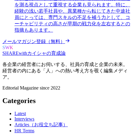
を測る視点として重視する企業も見られます。特に、
経験の浅い若手社員や、異業種から転じてきた中途社
員にとっては、専門スキルの不足を補う力として、コ
ーチャビリティの高さが早期の戦力化を左右するとの
指摘もあります。
メールマガジン登録（無料）
SWK
SHARE
with
カイシャの
育成論
各企業の経営者にお伺いする、
社員の育成と企業の未来。
経営者の内にある
「人」への熱い考え方を覗く
編集メディ
ア。
Editorial Magazine since 2022
Categories
Latest
Interviews
Articles（お役立ち記事）
HR Terms