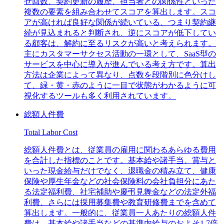
せ回数、契約更新の履歴、担当者との関係性といった
複数の要素を組み合わせてスコアを算出します。スコ
アが高ければ良好な関係が続いている、つまり契約継
続が見込まれると判断され、逆にスコアが低下してい
る顧客は、解約に至るリスクが高いと考えられます。
主にカスタマーサクセス活動の一環として、SaaS型の
サービスを中心に導入が進んでいる考え方です。算出
方法は企業によって異なり、点数を段階別に色分けし
て、緑・黄・赤のように一目で状態がわかるように可
視化するツールも多く利用されています。
総額人件費
Total Labor Cost
総額人件費とは、従業員の雇用に関わるあらゆる費用
を合計した指標のことです。基本給や諸手当、賞与と
いった現金給与だけでなく、退職金の積み立て、健康
保険や厚生年金などの社会保険料の会社負担分にあた
る法定福利費、社宅補助や慶弔見舞金などの法定外福
利費、さらには採用募集費や教育研修費までを含めて
算出します。一般的に、従業員一人あたりの総額人件
費は、基本給や諸手当などの基準内給与のおよそ1.7倍