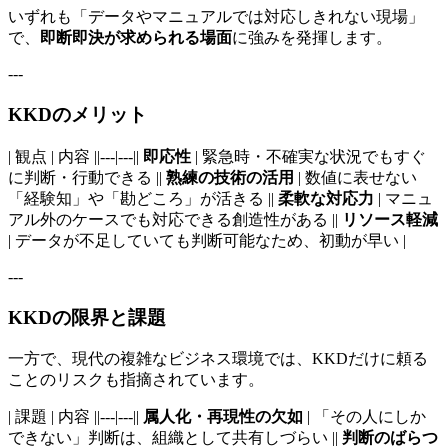
いずれも「データやマニュアルでは対応しきれない現場」
で、
即断即決が求められる場面
に強みを発揮します。
---
KKDのメリット
| 観点 | 内容 ||---|---||
即応性
| 緊急時・不確実な状況でもすぐ
に判断・行動できる ||
熟練の技術の活用
| 数値に表せない
「経験知」や「勘どころ」が活きる ||
柔軟な対応力
| マニュ
アル外のケースでも対応できる創造性がある ||
リソース軽減
| データが不足していても判断可能なため、初動が早い |
---
KKDの限界と課題
一方で、現代の複雑なビジネス環境では、KKDだけに頼る
ことのリスクも指摘されています。
| 課題 | 内容 ||---|---||
属人化・再現性の欠如
| 「その人にしか
できない」判断は、組織として共有しづらい ||
判断のばらつ