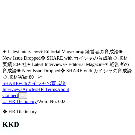
✦ Latest Interviews
⌖ Editorial Magazine
◈ 経営者の育成論
✺
New Issue Dropped
❖ SHARE with カイシャの育成論
◇ 取材
実績 80+ 社
✦ Latest Interviews
⌖ Editorial Magazine
◈ 経営者の
育成論
✺ New Issue Dropped
❖ SHARE with カイシャの育成論
◇ 取材実績 80+ 社
SHARE
with
カイシャの
育成論
Interviews
Articles
HR Terms
About
Connect
← HR Dictionary
/
Word No.
602
❖ HR Dictionary
KKD