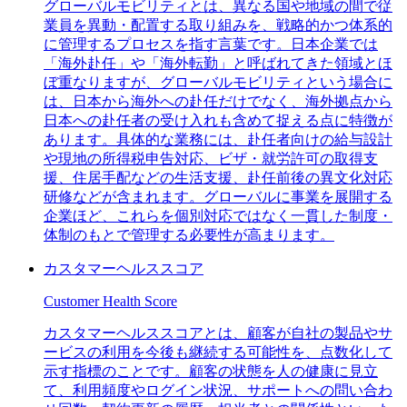
グローバルモビリティとは、異なる国や地域の間で従
業員を異動・配置する取り組みを、戦略的かつ体系的
に管理するプロセスを指す言葉です。日本企業では
「海外赴任」や「海外転勤」と呼ばれてきた領域とほ
ぼ重なりますが、グローバルモビリティという場合に
は、日本から海外への赴任だけでなく、海外拠点から
日本への赴任者の受け入れも含めて捉える点に特徴が
あります。具体的な業務には、赴任者向けの給与設計
や現地の所得税申告対応、ビザ・就労許可の取得支
援、住居手配などの生活支援、赴任前後の異文化対応
研修などが含まれます。グローバルに事業を展開する
企業ほど、これらを個別対応ではなく一貫した制度・
体制のもとで管理する必要性が高まります。
カスタマーヘルススコア
Customer Health Score
カスタマーヘルススコアとは、顧客が自社の製品やサ
ービスの利用を今後も継続する可能性を、点数化して
示す指標のことです。顧客の状態を人の健康に見立
て、利用頻度やログイン状況、サポートへの問い合わ