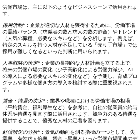
労働市場は、主に以下のようなビジネスシーンで活用されま
す。
採用活動
*：企業が適切な人材を獲得するために、労働市場
の需給バランス（求職者の数と求人の数の割合）やトレンド
（人気の職種、必要なスキルなど）を分析します。例えば、
特定のスキルを持つ人材が不足している「売り手市場」では
採用が難しくなるといった判断に用いられます。
人事戦略の策定
*：企業の長期的な人材計画を立てる上で、
将来の労働市場の変化（少子高齢化による労働力減少、AI
の導入による必要なスキルの変化など）を予測し、育成プロ
グラムや多様な働き方の導入を検討する際に重要視されま
す。
賃金・待遇の決定
*：業界や職種における労働市場の相場
（平均賃金、福利厚生など）を参考に、自社の従業員の給与
体系や待遇を見直す際に活用されます。競争力のある待遇を
提供することで、優秀な人材の定着を図ります。
経済状況の分析
*：景気の動向を測る指標の一つとして、失
業率、有効求人倍率、賃金上昇率といった労働市場関連のデ