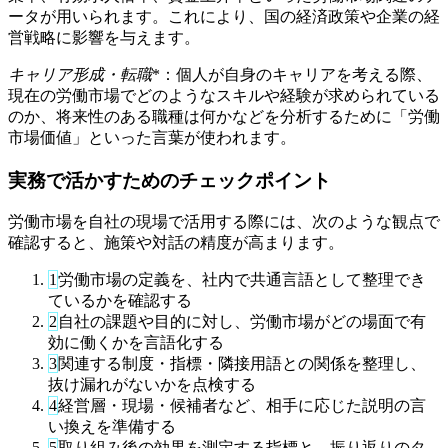
ータが用いられます。これにより、国の経済政策や企業の経
営戦略に影響を与えます。
キャリア形成・転職
*：個人が自身のキャリアを考える際、
現在の労働市場でどのようなスキルや経験が求められている
のか、将来性のある職種は何かなどを分析するために「労働
市場価値」といった言葉が使われます。
実務で活かすためのチェックポイント
労働市場を自社の現場で活用する際には、次のような観点で
確認すると、施策や対話の精度が高まります。
1
労働市場の定義を、社内で共通言語として整理でき
ているかを確認する
2
自社の課題や目的に対し、労働市場がどの場面で有
効に働くかを言語化する
3
関連する制度・指標・隣接用語との関係を整理し、
抜け漏れがないかを点検する
4
経営層・現場・候補者など、相手に応じた説明の言
い換えを準備する
5
取り組み後の効果を測定する指標と、振り返りのタ