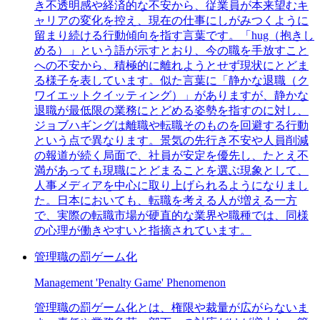
き不透明感や経済的な不安から、従業員が本来望むキ
ャリアの変化を控え、現在の仕事にしがみつくように
留まり続ける行動傾向を指す言葉です。「hug（抱きし
める）」という語が示すとおり、今の職を手放すこと
への不安から、積極的に離れようとせず現状にとどま
る様子を表しています。似た言葉に「静かな退職（ク
ワイエットクイッティング）」がありますが、静かな
退職が最低限の業務にとどめる姿勢を指すのに対し、
ジョブハギングは離職や転職そのものを回避する行動
という点で異なります。景気の先行き不安や人員削減
の報道が続く局面で、社員が安定を優先し、たとえ不
満があっても現職にとどまることを選ぶ現象として、
人事メディアを中心に取り上げられるようになりまし
た。日本においても、転職を考える人が増える一方
で、実際の転職市場が硬直的な業界や職種では、同様
の心理が働きやすいと指摘されています。
管理職の罰ゲーム化
Management 'Penalty Game' Phenomenon
管理職の罰ゲーム化とは、権限や裁量が広がらないま