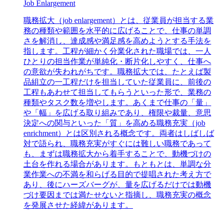
Job Enlargement
職務拡大（job enlargement）とは、従業員が担当する業
務の種類や範囲を水平的に広げることで、仕事の単調
さを解消し、達成感や満足感を高めようとする手法を
指します。工程が細かく分業化された職場では、一人
ひとりの担当作業が単純化・断片化しやすく、仕事へ
の意欲が失われがちです。職務拡大では、たとえば製
品組立の一工程だけを担当していた従業員に、前後の
工程もあわせて担当してもらうといった形で、業務の
種類やタスク数を増やします。あくまで仕事の「量」
や「幅」を広げる取り組みであり、権限や裁量、意思
決定への関与といった「質」を高める職務充実（job
enrichment）とは区別される概念です。両者はしばしば
対で語られ、職務充実がすぐには難しい職務であって
も、まずは職務拡大から着手することで、動機づけの
土台を作れる場合があります。もともとは、単調な分
業作業への不満を和らげる目的で提唱された考え方で
あり、後にハーズバーグが、量を広げるだけでは動機
づけ要因までは満たせないと指摘し、職務充実の概念
を発展させた経緯があります。