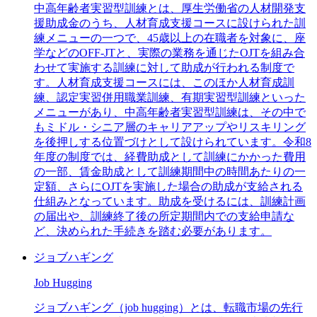
中高年齢者実習型訓練とは、厚生労働省の人材開発支
援助成金のうち、人材育成支援コースに設けられた訓
練メニューの一つで、45歳以上の在職者を対象に、座
学などのOFF-JTと、実際の業務を通じたOJTを組み合
わせて実施する訓練に対して助成が行われる制度で
す。人材育成支援コースには、このほか人材育成訓
練、認定実習併用職業訓練、有期実習型訓練といった
メニューがあり、中高年齢者実習型訓練は、その中で
もミドル・シニア層のキャリアアップやリスキリング
を後押しする位置づけとして設けられています。令和8
年度の制度では、経費助成として訓練にかかった費用
の一部、賃金助成として訓練期間中の時間あたりの一
定額、さらにOJTを実施した場合の助成が支給される
仕組みとなっています。助成を受けるには、訓練計画
の届出や、訓練終了後の所定期間内での支給申請な
ど、決められた手続きを踏む必要があります。
ジョブハギング
Job Hugging
ジョブハギング（job hugging）とは、転職市場の先行