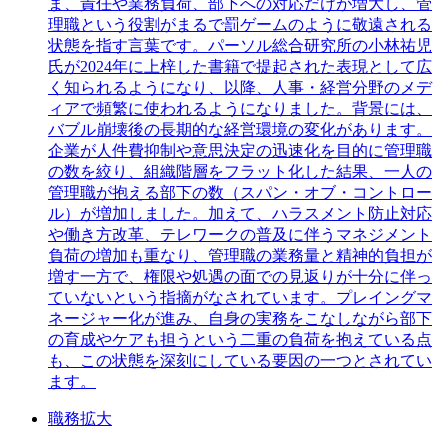
ま、責任や業務負荷、部下への対応だけが増大し、管
理職という役割がまるで罰ゲームのように敬遠される
状態を指す言葉です。パーソル総合研究所の小林祐児
氏が2024年に上梓した書籍で提起された表現として広
く知られるようになり、以降、人事・経営分野のメデ
ィアで頻繁に使われるようになりました。背景には、
バブル崩壊後の長期的な経営環境の変化があります。
企業が人件費抑制や意思決定の迅速化を目的に管理職
の数を絞り、組織階層をフラット化した結果、一人の
管理職が抱える部下の数（スパン・オブ・コントロー
ル）が増加しました。加えて、ハラスメント防止対応
や働き方改革、テレワークの普及に伴うマネジメント
負荷の増加も重なり、管理職の業務量と精神的負担が
増す一方で、権限や処遇の面での見返りが十分に伴っ
ていないという指摘がなされています。プレイングマ
ネージャー化が進み、自身の実務をこなしながら部下
の育成やケアも担うという二重の負荷を抱えている点
も、この状態を深刻にしている要因の一つとされてい
ます。
職務拡大