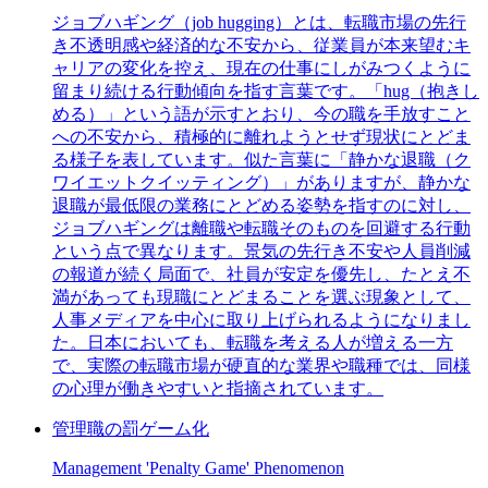
ジョブハギング（job hugging）とは、転職市場の先行
き不透明感や経済的な不安から、従業員が本来望むキ
ャリアの変化を控え、現在の仕事にしがみつくように
留まり続ける行動傾向を指す言葉です。「hug（抱きし
める）」という語が示すとおり、今の職を手放すこと
への不安から、積極的に離れようとせず現状にとどま
る様子を表しています。似た言葉に「静かな退職（ク
ワイエットクイッティング）」がありますが、静かな
退職が最低限の業務にとどめる姿勢を指すのに対し、
ジョブハギングは離職や転職そのものを回避する行動
という点で異なります。景気の先行き不安や人員削減
の報道が続く局面で、社員が安定を優先し、たとえ不
満があっても現職にとどまることを選ぶ現象として、
人事メディアを中心に取り上げられるようになりまし
た。日本においても、転職を考える人が増える一方
で、実際の転職市場が硬直的な業界や職種では、同様
の心理が働きやすいと指摘されています。
管理職の罰ゲーム化
Management 'Penalty Game' Phenomenon