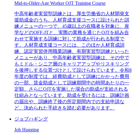
Mid-to-Older-Age Worker OJT Training Course
中高年齢者実習型訓練とは、厚生労働省の人材開発支
援助成金のうち、人材育成支援コースに設けられた訓
練メニューの一つで、45歳以上の在職者を対象に、座
学などのOFF-JTと、実際の業務を通じたOJTを組み合
わせて実施する訓練に対して助成が行われる制度で
す。人材育成支援コースには、このほか人材育成訓
練、認定実習併用職業訓練、有期実習型訓練といった
メニューがあり、中高年齢者実習型訓練は、その中で
もミドル・シニア層のキャリアアップやリスキリング
を後押しする位置づけとして設けられています。令和8
年度の制度では、経費助成として訓練にかかった費用
の一部、賃金助成として訓練期間中の時間あたりの一
定額、さらにOJTを実施した場合の助成が支給される
仕組みとなっています。助成を受けるには、訓練計画
の届出や、訓練終了後の所定期間内での支給申請な
ど、決められた手続きを踏む必要があります。
ジョブハギング
Job Hugging