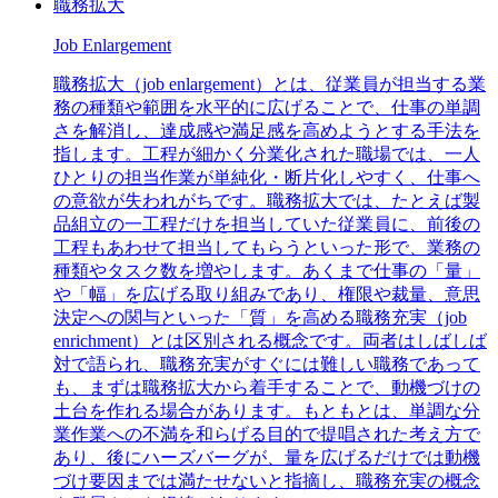
職務拡大
Job Enlargement
職務拡大（job enlargement）とは、従業員が担当する業
務の種類や範囲を水平的に広げることで、仕事の単調
さを解消し、達成感や満足感を高めようとする手法を
指します。工程が細かく分業化された職場では、一人
ひとりの担当作業が単純化・断片化しやすく、仕事へ
の意欲が失われがちです。職務拡大では、たとえば製
品組立の一工程だけを担当していた従業員に、前後の
工程もあわせて担当してもらうといった形で、業務の
種類やタスク数を増やします。あくまで仕事の「量」
や「幅」を広げる取り組みであり、権限や裁量、意思
決定への関与といった「質」を高める職務充実（job
enrichment）とは区別される概念です。両者はしばしば
対で語られ、職務充実がすぐには難しい職務であって
も、まずは職務拡大から着手することで、動機づけの
土台を作れる場合があります。もともとは、単調な分
業作業への不満を和らげる目的で提唱された考え方で
あり、後にハーズバーグが、量を広げるだけでは動機
づけ要因までは満たせないと指摘し、職務充実の概念