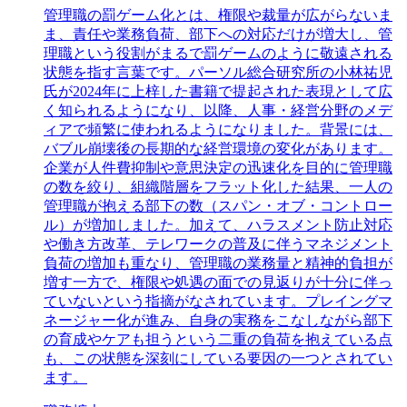
管理職の罰ゲーム化とは、権限や裁量が広がらないま
ま、責任や業務負荷、部下への対応だけが増大し、管
理職という役割がまるで罰ゲームのように敬遠される
状態を指す言葉です。パーソル総合研究所の小林祐児
氏が2024年に上梓した書籍で提起された表現として広
く知られるようになり、以降、人事・経営分野のメデ
ィアで頻繁に使われるようになりました。背景には、
バブル崩壊後の長期的な経営環境の変化があります。
企業が人件費抑制や意思決定の迅速化を目的に管理職
の数を絞り、組織階層をフラット化した結果、一人の
管理職が抱える部下の数（スパン・オブ・コントロー
ル）が増加しました。加えて、ハラスメント防止対応
や働き方改革、テレワークの普及に伴うマネジメント
負荷の増加も重なり、管理職の業務量と精神的負担が
増す一方で、権限や処遇の面での見返りが十分に伴っ
ていないという指摘がなされています。プレイングマ
ネージャー化が進み、自身の実務をこなしながら部下
の育成やケアも担うという二重の負荷を抱えている点
も、この状態を深刻にしている要因の一つとされてい
ます。