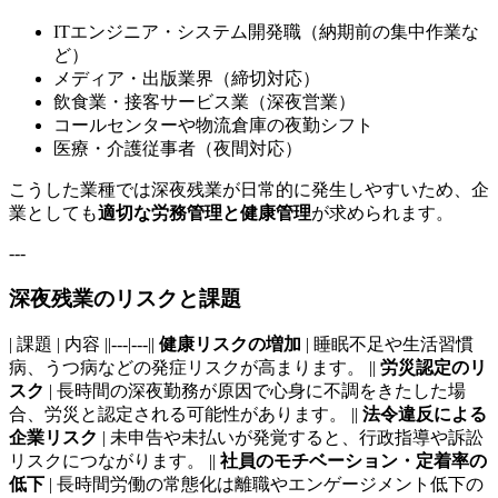
ITエンジニア・システム開発職（納期前の集中作業な
ど）
メディア・出版業界（締切対応）
飲食業・接客サービス業（深夜営業）
コールセンターや物流倉庫の夜勤シフト
医療・介護従事者（夜間対応）
こうした業種では深夜残業が日常的に発生しやすいため、企
業としても
適切な労務管理と健康管理
が求められます。
---
深夜残業のリスクと課題
| 課題 | 内容 ||---|---||
健康リスクの増加
| 睡眠不足や生活習慣
病、うつ病などの発症リスクが高まります。 ||
労災認定のリ
スク
| 長時間の深夜勤務が原因で心身に不調をきたした場
合、労災と認定される可能性があります。 ||
法令違反による
企業リスク
| 未申告や未払いが発覚すると、行政指導や訴訟
リスクにつながります。 ||
社員のモチベーション・定着率の
低下
| 長時間労働の常態化は離職やエンゲージメント低下の