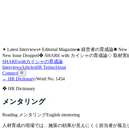
✦ Latest Interviews
⌖ Editorial Magazine
◈ 経営者の育成論
✺ New I
New Issue Dropped
❖ SHARE with カイシャの育成論
◇ 取材実績
SHARE
with
カイシャの
育成論
Interviews
Articles
HR Terms
About
Connect
← HR Dictionary
/
Word No.
1454
❖ HR Dictionary
メンタリング
Reading
メンタリング
English
mentoring
人材育成の現場では、施策の効果が見えにくく担当者が孤立