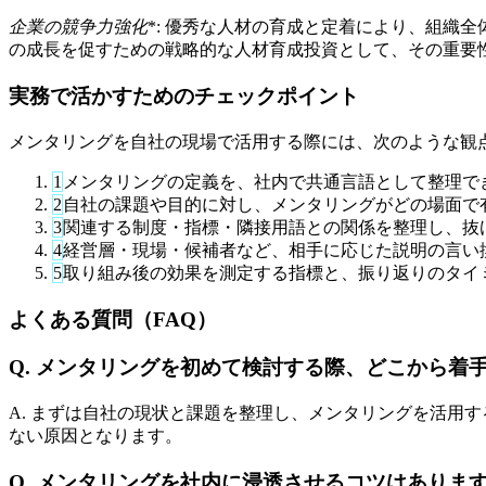
企業の競争力強化
*: 優秀な人材の育成と定着により、組織
の成長を促すための戦略的な人材育成投資として、その重要
実務で活かすためのチェックポイント
メンタリングを自社の現場で活用する際には、次のような観
1
メンタリングの定義を、社内で共通言語として整理で
2
自社の課題や目的に対し、メンタリングがどの場面で
3
関連する制度・指標・隣接用語との関係を整理し、抜
4
経営層・現場・候補者など、相手に応じた説明の言い
5
取り組み後の効果を測定する指標と、振り返りのタイ
よくある質問（FAQ）
Q. メンタリングを初めて検討する際、どこから着
A. まずは自社の現状と課題を整理し、メンタリングを活用
ない原因となります。
Q. メンタリングを社内に浸透させるコツはありま