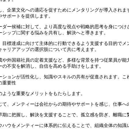
支援し、企業文化への適応を促すためにメンタリングが導入され
やサポートを提供します。
やリーダー候補に対して、より高度な視点や戦略的思考を身につ
ーシップに関する悩みを共有し、解決へと導きます。
し、目標達成に向けて主体的に行動できるよう支援する目的で
キャリアアップの選択肢について共に考えます。
の育成や外国籍社員の定着支援など、多様な背景を持つ従業員が
ーの不安を解消し、自信を高める手助けをします。
ケーションが活性化し、知識やスキルの共有が促進されます。
の重要性
のような重要なメリットをもたらします。
を通じて、メンティーは会社からの期待やサポートを感じ、仕事
が早期に把握し、解決を支援することで、孤立感を防ぎ、離職に
ノウハウをメンティーに体系的に伝えることで、組織全体の知