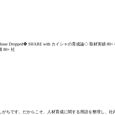
ssue Dropped
❖ SHARE with カイシャの育成論
◇ 取材実績 80+
 80+ 社
しがちです。だからこそ、人材育成に関する用語を整理し、社