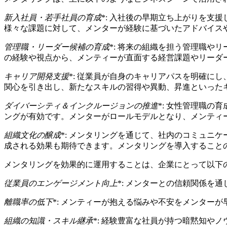
新入社員・若手社員の育成
*: 入社後の早期立ち上がりを
様々な課題に対して、メンターが経験に基づいたアドバイス
管理職・リーダー候補の育成
*: 将来の組織を担う管理職
の経験や視点から、メンティーが直面する経営課題やリーダ
キャリア開発支援
*: 従業員が自身のキャリアパスを明確に
関心を引き出し、新たなスキルの習得や異動、昇進といった
ダイバーシティ＆インクルージョンの推進
*: 女性管理職
ングが有効です。メンターがロールモデルとなり、メンティ
組織文化の醸成
*: メンタリングを通じて、社内のコミュニ
成される効果も期待できます。メンタリングを導入すること
メンタリングを効果的に運用することは、企業にとって以下
従業員のエンゲージメント向上
*: メンターとの信頼関係
離職率の低下
*: メンティーが抱える悩みや不安をメンター
組織の知識・スキル継承
*: 経験豊富な社員が持つ暗黙知や