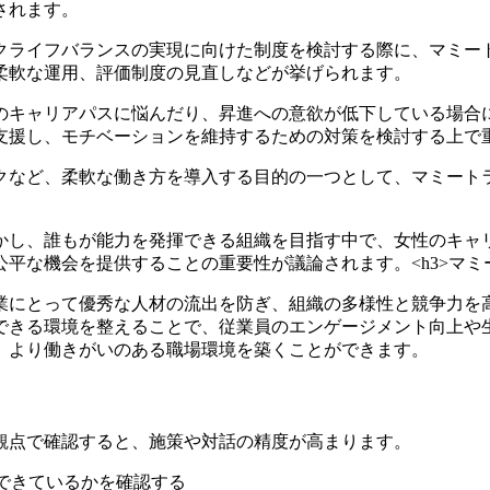
されます。
ークライフバランスの実現に向けた制度を検討する際に、マミ
柔軟な運用、評価制度の見直しなどが挙げられます。
自身のキャリアパスに悩んだり、昇進への意欲が低下している場
支援し、モチベーションを維持するための対策を検討する上で
ークなど、柔軟な働き方を導入する目的の一つとして、マミー
を活かし、誰もが能力を発揮できる組織を目指す中で、女性のキ
な機会を提供することの重要性が議論されます。<h3>マミー
業にとって優秀な人材の流出を防ぎ、組織の多様性と競争力を
できる環境を整えることで、従業員のエンゲージメント向上や
、より働きがいのある職場環境を築くことができます。
観点で確認すると、施策や対話の精度が高まります。
できているかを確認する