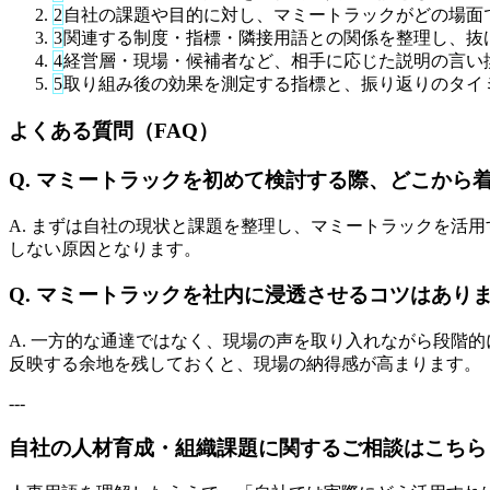
2
自社の課題や目的に対し、マミートラックがどの場面
3
関連する制度・指標・隣接用語との関係を整理し、抜
4
経営層・現場・候補者など、相手に応じた説明の言い
5
取り組み後の効果を測定する指標と、振り返りのタイ
よくある質問（FAQ）
Q. マミートラックを初めて検討する際、どこから
A. まずは自社の現状と課題を整理し、マミートラックを活
しない原因となります。
Q. マミートラックを社内に浸透させるコツはあり
A. 一方的な通達ではなく、現場の声を取り入れながら段階
反映する余地を残しておくと、現場の納得感が高まります。
---
自社の人材育成・組織課題に関するご相談はこちら