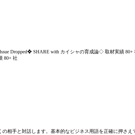
ssue Dropped
❖ SHARE with カイシャの育成論
◇ 取材実績 80+
 80+ 社
くの相手と対話します。基本的なビジネス用語を正確に押さえ