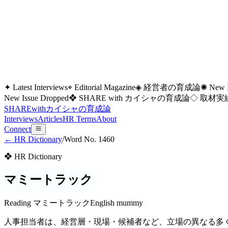
✦ Latest Interviews
⌖ Editorial Magazine
◈ 経営者の育成論
✺ New I
New Issue Dropped
❖ SHARE with カイシャの育成論
◇ 取材実績
SHARE
with
カイシャの
育成論
Interviews
Articles
HR Terms
About
Connect
← HR Dictionary
/
Word No.
1460
❖ HR Dictionary
マミートラック
Reading
マミートラック
English
mummy
人事担当者は、経営層・現場・候補者など、立場の異なる多