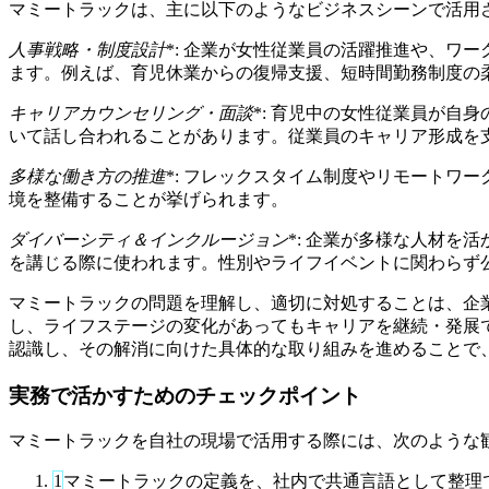
マミートラックは、主に以下のようなビジネスシーンで活用
人事戦略・制度設計
*: 企業が女性従業員の活躍推進や、ワ
ます。例えば、育児休業からの復帰支援、短時間勤務制度の
キャリアカウンセリング・面談
*: 育児中の女性従業員が
いて話し合われることがあります。従業員のキャリア形成を
多様な働き方の推進
*: フレックスタイム制度やリモートワ
境を整備することが挙げられます。
ダイバーシティ＆インクルージョン
*: 企業が多様な人材
を講じる際に使われます。性別やライフイベントに関わらず公平
マミートラックの問題を理解し、適切に対処することは、企
し、ライフステージの変化があってもキャリアを継続・発展
認識し、その解消に向けた具体的な取り組みを進めることで
実務で活かすためのチェックポイント
マミートラックを自社の現場で活用する際には、次のような
1
マミートラックの定義を、社内で共通言語として整理