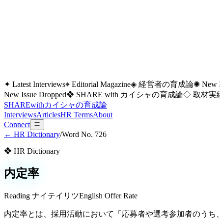
✦ Latest Interviews
⌖ Editorial Magazine
◈ 経営者の育成論
✺ New I
New Issue Dropped
❖ SHARE with カイシャの育成論
◇ 取材実績
SHARE
with
カイシャの
育成論
Interviews
Articles
HR Terms
About
Connect
← HR Dictionary
/
Word No.
726
❖ HR Dictionary
内定率
Reading
ナイテイリツ
English
Offer Rate
内定率とは、採用活動において「応募者や選考参加者のうち