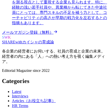
を測る視点として重視する企業も見られます。特に、
経験の浅い若手社員や、異業種から転じてきた中途社
員にとっては、専門スキルの不足を補う力として、コ
ーチャビリティの高さが早期の戦力化を左右するとの
指摘もあります。
メールマガジン登録（無料）
SWK
SHARE
with
カイシャの
育成論
各企業の経営者にお伺いする、
社員の育成と企業の未来。
経営者の内にある
「人」への熱い考え方を覗く
編集メディ
ア。
Editorial Magazine since 2022
Categories
Latest
Interviews
Articles（お役立ち記事）
HR Terms