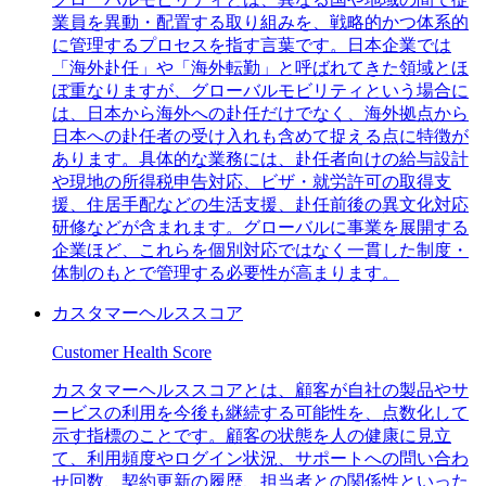
業員を異動・配置する取り組みを、戦略的かつ体系的
に管理するプロセスを指す言葉です。日本企業では
「海外赴任」や「海外転勤」と呼ばれてきた領域とほ
ぼ重なりますが、グローバルモビリティという場合に
は、日本から海外への赴任だけでなく、海外拠点から
日本への赴任者の受け入れも含めて捉える点に特徴が
あります。具体的な業務には、赴任者向けの給与設計
や現地の所得税申告対応、ビザ・就労許可の取得支
援、住居手配などの生活支援、赴任前後の異文化対応
研修などが含まれます。グローバルに事業を展開する
企業ほど、これらを個別対応ではなく一貫した制度・
体制のもとで管理する必要性が高まります。
カスタマーヘルススコア
Customer Health Score
カスタマーヘルススコアとは、顧客が自社の製品やサ
ービスの利用を今後も継続する可能性を、点数化して
示す指標のことです。顧客の状態を人の健康に見立
て、利用頻度やログイン状況、サポートへの問い合わ
せ回数、契約更新の履歴、担当者との関係性といった