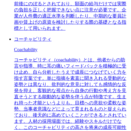
前後にのぼるとされており、額面の給与だけでは実際
の負担を正しく把握できない点に注意が必要です。企
業が人件費の適正水準を判断したり、中期的な要員計
画や賃上げの原資を検討したりする際の基礎となる指
標として用いられます。
コーチャビリティ
Coachability
コーチャビリティ（coachability）とは、他者からの助
言や指導、時に耳の痛いフィードバックを積極的に受
け止め、自ら分析したうえで成長につなげていく力を
指す言葉です。単に指摘を素直に聞き入れる受動的な
姿勢とは異なり、批判的な意見に対しても感情的な反
発を抑え、客観的な視点から自身の行動や考え方を見
直そうとする能動的な姿勢を伴う点が特徴です。生ま
れ持った才能というよりも、目標への意欲や柔軟な姿
勢、当事者意識などによって育まれるものと捉えられ
ており、後天的に高めていくことができるとされてい
ます。人材の採用場面では、経験やスキルだけでな
く、このコーチャビリティの高さを将来の成長可能性