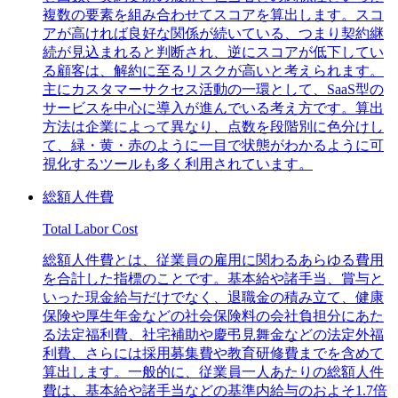
複数の要素を組み合わせてスコアを算出します。スコ
アが高ければ良好な関係が続いている、つまり契約継
続が見込まれると判断され、逆にスコアが低下してい
る顧客は、解約に至るリスクが高いと考えられます。
主にカスタマーサクセス活動の一環として、SaaS型の
サービスを中心に導入が進んでいる考え方です。算出
方法は企業によって異なり、点数を段階別に色分けし
て、緑・黄・赤のように一目で状態がわかるように可
視化するツールも多く利用されています。
総額人件費
Total Labor Cost
総額人件費とは、従業員の雇用に関わるあらゆる費用
を合計した指標のことです。基本給や諸手当、賞与と
いった現金給与だけでなく、退職金の積み立て、健康
保険や厚生年金などの社会保険料の会社負担分にあた
る法定福利費、社宅補助や慶弔見舞金などの法定外福
利費、さらには採用募集費や教育研修費までを含めて
算出します。一般的に、従業員一人あたりの総額人件
費は、基本給や諸手当などの基準内給与のおよそ1.7倍