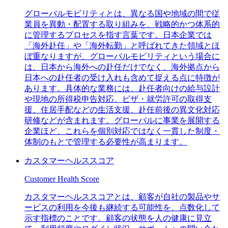
グローバルモビリティとは、異なる国や地域の間で従
業員を異動・配置する取り組みを、戦略的かつ体系的
に管理するプロセスを指す言葉です。日本企業では
「海外赴任」や「海外転勤」と呼ばれてきた領域とほ
ぼ重なりますが、グローバルモビリティという場合に
は、日本から海外への赴任だけでなく、海外拠点から
日本への赴任者の受け入れも含めて捉える点に特徴が
あります。具体的な業務には、赴任者向けの給与設計
や現地の所得税申告対応、ビザ・就労許可の取得支
援、住居手配などの生活支援、赴任前後の異文化対応
研修などが含まれます。グローバルに事業を展開する
企業ほど、これらを個別対応ではなく一貫した制度・
体制のもとで管理する必要性が高まります。
カスタマーヘルススコア
Customer Health Score
カスタマーヘルススコアとは、顧客が自社の製品やサ
ービスの利用を今後も継続する可能性を、点数化して
示す指標のことです。顧客の状態を人の健康に見立