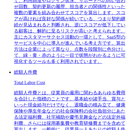
て、利用頻度やログイン状況、サポートへの問い合わ
せ回数、契約更新の履歴、担当者との関係性といった
複数の要素を組み合わせてスコアを算出します。スコ
アが高ければ良好な関係が続いている、つまり契約継
続が見込まれると判断され、逆にスコアが低下してい
る顧客は、解約に至るリスクが高いと考えられます。
主にカスタマーサクセス活動の一環として、SaaS型の
サービスを中心に導入が進んでいる考え方です。算出
方法は企業によって異なり、点数を段階別に色分けし
て、緑・黄・赤のように一目で状態がわかるように可
視化するツールも多く利用されています。
総額人件費
Total Labor Cost
総額人件費とは、従業員の雇用に関わるあらゆる費用
を合計した指標のことです。基本給や諸手当、賞与と
いった現金給与だけでなく、退職金の積み立て、健康
保険や厚生年金などの社会保険料の会社負担分にあた
る法定福利費、社宅補助や慶弔見舞金などの法定外福
利費、さらには採用募集費や教育研修費までを含めて
算出します。一般的に、従業員一人あたりの総額人件