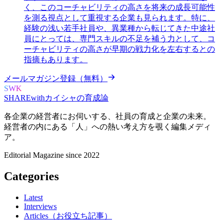
く、このコーチャビリティの高さを将来の成長可能性
を測る視点として重視する企業も見られます。特に、
経験の浅い若手社員や、異業種から転じてきた中途社
員にとっては、専門スキルの不足を補う力として、コ
ーチャビリティの高さが早期の戦力化を左右するとの
指摘もあります。
メールマガジン登録（無料）
SWK
SHARE
with
カイシャの
育成論
各企業の経営者にお伺いする、
社員の育成と企業の未来。
経営者の内にある
「人」への熱い考え方を覗く
編集メディ
ア。
Editorial Magazine since 2022
Categories
Latest
Interviews
Articles（お役立ち記事）