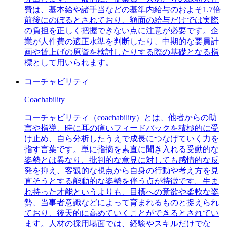
費は、基本給や諸手当などの基準内給与のおよそ1.7倍
前後にのぼるとされており、額面の給与だけでは実際
の負担を正しく把握できない点に注意が必要です。企
業が人件費の適正水準を判断したり、中期的な要員計
画や賃上げの原資を検討したりする際の基礎となる指
標として用いられます。
コーチャビリティ
Coachability
コーチャビリティ（coachability）とは、他者からの助
言や指導、時に耳の痛いフィードバックを積極的に受
け止め、自ら分析したうえで成長につなげていく力を
指す言葉です。単に指摘を素直に聞き入れる受動的な
姿勢とは異なり、批判的な意見に対しても感情的な反
発を抑え、客観的な視点から自身の行動や考え方を見
直そうとする能動的な姿勢を伴う点が特徴です。生ま
れ持った才能というよりも、目標への意欲や柔軟な姿
勢、当事者意識などによって育まれるものと捉えられ
ており、後天的に高めていくことができるとされてい
ます。人材の採用場面では、経験やスキルだけでな