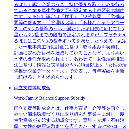
るぼし」認定企業のうち、特に優良な取り組みを行っ
ている企業を厚生労働大臣が認定する上位区分の制度
です。えるぼし認定は「採用」「継続就業」「労働時
間等の働き方」「管理職比率」「多様なキャリアコー
ス」の5つの基準のうち、満たした項目数に応じて1つ
星から3つ星までの段階で認定されますが、プラチナえ
るぼしはこの5つの基準すべてを満たしたうえで、策定
した一般事業主行動計画に基づく取り組みを実施し、
計画に定めた目標を達成していることなど、より高い
水準の要件が求められます。あわせて、女性活躍推進
法に基づく情報公表項目のうち8項目以上を「女性の活
躍推進企業データベース」で公表し、毎年実績を更新
し続けることも求められます。
両立支援等助成金
Work-Family Balance Support Subsidy
両立支援等助成金とは、仕事と育児・介護等を両立し
やすい職場環境づくりに取り組んだ事業主に対し、厚
生労働省が支給する助成金です。育児・介護・不妊治
療・女性の健康課題までを広くカバーする6つのコース