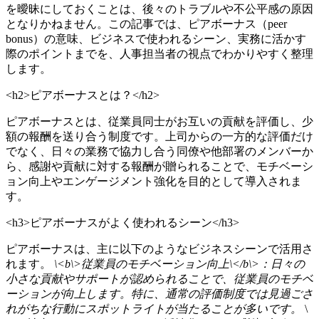
を曖昧にしておくことは、後々のトラブルや不公平感の原因
となりかねません。この記事では、ピアボーナス（peer
bonus）の意味、ビジネスで使われるシーン、実務に活かす
際のポイントまでを、人事担当者の視点でわかりやすく整理
します。
<h2>ピアボーナスとは？</h2>
ピアボーナスとは、従業員同士がお互いの貢献を評価し、少
額の報酬を送り合う制度です。上司からの一方的な評価だけ
でなく、日々の業務で協力し合う同僚や他部署のメンバーか
ら、感謝や貢献に対する報酬が贈られることで、モチベーシ
ョン向上やエンゲージメント強化を目的として導入されま
す。
<h3>ピアボーナスがよく使われるシーン</h3>
ピアボーナスは、主に以下のようなビジネスシーンで活用さ
れます。
\<b\>従業員のモチベーション向上\</b\>：日々の
小さな貢献やサポートが認められることで、従業員のモチベ
ーションが向上します。特に、通常の評価制度では見過ごさ
れがちな行動にスポットライトが当たることが多いです。
\