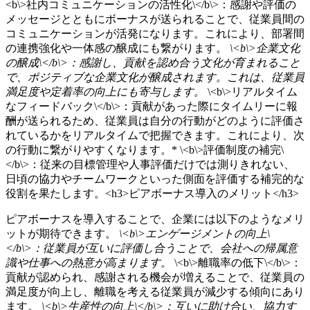
<b\>社内コミュニケーションの活性化\</b\>：感謝や評価の
メッセージとともにボーナスが送られることで、従業員間の
コミュニケーションが活発になります。これにより、部署間
の連携強化や一体感の醸成にも繋がります。
\<b\>企業文化
の醸成\</b\>：感謝し、貢献を認め合う文化が育まれること
で、ポジティブな企業文化が醸成されます。これは、従業員
満足度や定着率の向上にも寄与します。
\<b\>リアルタイム
なフィードバック\</b\>：貢献があった際にタイムリーに報
酬が送られるため、従業員は自分の行動がどのように評価さ
れているかをリアルタイムで把握できます。これにより、次
の行動に繋がりやすくなります。* \<b\>評価制度の補完\
</b\>：従来の目標管理や人事評価だけでは測りきれない、
日頃の協力やチームワークといった側面を評価する補完的な
役割を果たします。<h3>ピアボーナス導入のメリット</h3>
ピアボーナスを導入することで、企業には以下のようなメリ
ットが期待できます。
\<b\>エンゲージメントの向上\
</b\>：従業員が互いに評価し合うことで、会社への帰属意
識や仕事への熱意が高まります。
\<b\>離職率の低下\</b\>：
貢献が認められ、感謝される機会が増えることで、従業員の
満足度が向上し、離職を考える従業員が減少する傾向にあり
ます。
\<b\>生産性の向上\</b\>：互いに助け合い、協力す