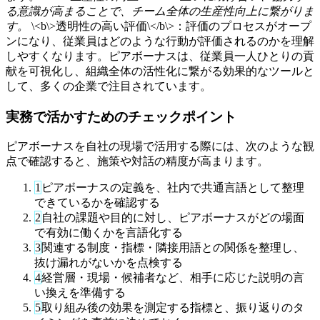
る意識が高まることで、チーム全体の生産性向上に繋がりま
す。
\<b\>透明性の高い評価\</b\>：評価のプロセスがオープ
ンになり、従業員はどのような行動が評価されるのかを理解
しやすくなります。ピアボーナスは、従業員一人ひとりの貢
献を可視化し、組織全体の活性化に繋がる効果的なツールと
して、多くの企業で注目されています。
実務で活かすためのチェックポイント
ピアボーナスを自社の現場で活用する際には、次のような観
点で確認すると、施策や対話の精度が高まります。
1
ピアボーナスの定義を、社内で共通言語として整理
できているかを確認する
2
自社の課題や目的に対し、ピアボーナスがどの場面
で有効に働くかを言語化する
3
関連する制度・指標・隣接用語との関係を整理し、
抜け漏れがないかを点検する
4
経営層・現場・候補者など、相手に応じた説明の言
い換えを準備する
5
取り組み後の効果を測定する指標と、振り返りのタ