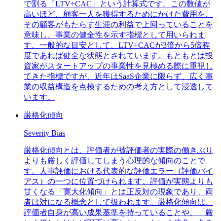
で割る「LTV÷CAC」という計算式です。この数値が
高いほど、顧客一人を獲得するためにかけた費用を、
その顧客がもたらす生涯の利益で上回っていることを
意味し、事業の健全性を示す指標として用いられま
す。一般的な目安として、LTV÷CACが3倍から5倍程
度であれば健全な状態とされています。もともとは投
資家がスタートアップの事業性を見極める際に重視し
てきた指標ですが、近年はSaaS企業に限らず、広く事
業の収益構造を点検するための考え方として浸透して
います。
厳格化傾向
Severity Bias
厳格化傾向とは、評価者が被評価者の実際の働きぶり
よりも厳しく評価してしまう心理的な傾向のことで
す。人事評価における代表的な評価エラー（評価バイ
アス）の一つに位置づけられます。評価が実態よりも
甘くなる「寛大化傾向」とは正反対の現象であり、両
者は対になる概念として扱われます。厳格化傾向は、
評価者自身が高い成果基準を持っていることや、「厳