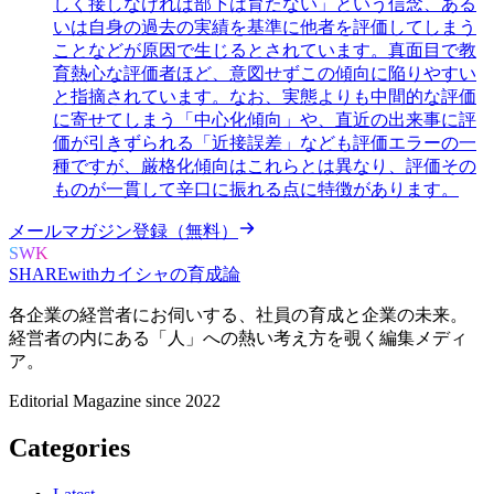
しく接しなければ部下は育たない」という信念、ある
いは自身の過去の実績を基準に他者を評価してしまう
ことなどが原因で生じるとされています。真面目で教
育熱心な評価者ほど、意図せずこの傾向に陥りやすい
と指摘されています。なお、実態よりも中間的な評価
に寄せてしまう「中心化傾向」や、直近の出来事に評
価が引きずられる「近接誤差」なども評価エラーの一
種ですが、厳格化傾向はこれらとは異なり、評価その
ものが一貫して辛口に振れる点に特徴があります。
メールマガジン登録（無料）
SWK
SHARE
with
カイシャの
育成論
各企業の経営者にお伺いする、
社員の育成と企業の未来。
経営者の内にある
「人」への熱い考え方を覗く
編集メディ
ア。
Editorial Magazine since 2022
Categories