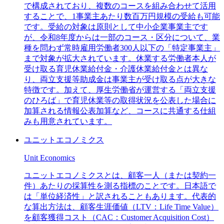
で構成されており、複数のコースを組み合わせて活用
することで、1事業主あたり数百万円規模の受給も可能
です。受給の対象は原則として中小企業事業主です
が、令和8年度からは一部のコース・区分について、業
種を問わず常時雇用労働者300人以下の「特定事業主」
まで対象が拡大されています。休業する労働者本人が
受け取る育児休業給付金・介護休業給付金とは異な
り、両立支援等助成金は事業主が受け取る点が大きな
特徴です。加えて、厚生労働省が運営する「両立支援
のひろば」で育児休業等の取得状況を公表した場合に
加算される情報公表加算など、コースに共通する仕組
みも用意されています。
ユニットエコノミクス
Unit Economics
ユニットエコノミクスとは、顧客一人（または契約一
件）あたりの採算性を測る指標のことです。日本語で
は「単位経済性」と訳されることもあります。代表的
な算出方法は、顧客生涯価値（LTV：Life Time Value）
を顧客獲得コスト（CAC：Customer Acquisition Cost）