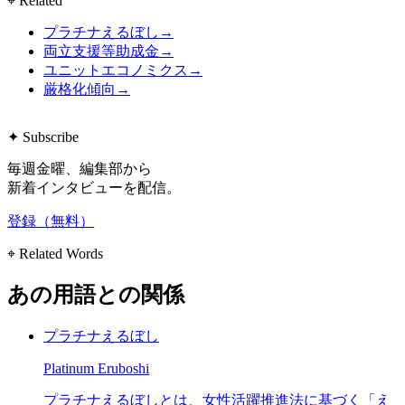
⌖ Related
プラチナえるぼし
→
両立支援等助成金
→
ユニットエコノミクス
→
厳格化傾向
→
✦ Subscribe
毎週金曜、編集部から
新着インタビューを配信。
登録（無料）
⌖ Related Words
あの用語との関係
プラチナえるぼし
Platinum Eruboshi
プラチナえるぼしとは、女性活躍推進法に基づく「え