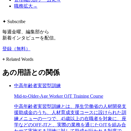
職務拡大
→
✦ Subscribe
毎週金曜、編集部から
新着インタビューを配信。
登録（無料）
⌖ Related Words
あの用語との関係
中高年齢者実習型訓練
Mid-to-Older-Age Worker OJT Training Course
中高年齢者実習型訓練とは、厚生労働省の人材開発支
援助成金のうち、人材育成支援コースに設けられた訓
練メニューの一つで、45歳以上の在職者を対象に、座
学などのOFF-JTと、実際の業務を通じたOJTを組み合
わせて実施する訓練に対して助成が行われる制度で