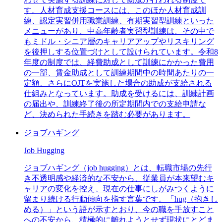
す。人材育成支援コースには、このほか人材育成訓
練、認定実習併用職業訓練、有期実習型訓練といった
メニューがあり、中高年齢者実習型訓練は、その中で
もミドル・シニア層のキャリアアップやリスキリング
を後押しする位置づけとして設けられています。令和8
年度の制度では、経費助成として訓練にかかった費用
の一部、賃金助成として訓練期間中の時間あたりの一
定額、さらにOJTを実施した場合の助成が支給される
仕組みとなっています。助成を受けるには、訓練計画
の届出や、訓練終了後の所定期間内での支給申請な
ど、決められた手続きを踏む必要があります。
ジョブハギング
Job Hugging
ジョブハギング（job hugging）とは、転職市場の先行
き不透明感や経済的な不安から、従業員が本来望むキ
ャリアの変化を控え、現在の仕事にしがみつくように
留まり続ける行動傾向を指す言葉です。「hug（抱きし
める）」という語が示すとおり、今の職を手放すこと
への不安から、積極的に離れようとせず現状にとどま