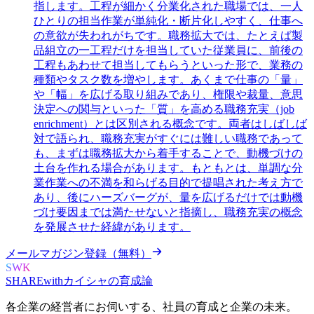
指します。工程が細かく分業化された職場では、一人
ひとりの担当作業が単純化・断片化しやすく、仕事へ
の意欲が失われがちです。職務拡大では、たとえば製
品組立の一工程だけを担当していた従業員に、前後の
工程もあわせて担当してもらうといった形で、業務の
種類やタスク数を増やします。あくまで仕事の「量」
や「幅」を広げる取り組みであり、権限や裁量、意思
決定への関与といった「質」を高める職務充実（job
enrichment）とは区別される概念です。両者はしばしば
対で語られ、職務充実がすぐには難しい職務であって
も、まずは職務拡大から着手することで、動機づけの
土台を作れる場合があります。もともとは、単調な分
業作業への不満を和らげる目的で提唱された考え方で
あり、後にハーズバーグが、量を広げるだけでは動機
づけ要因までは満たせないと指摘し、職務充実の概念
を発展させた経緯があります。
メールマガジン登録（無料）
SWK
SHARE
with
カイシャの
育成論
各企業の経営者にお伺いする、
社員の育成と企業の未来。