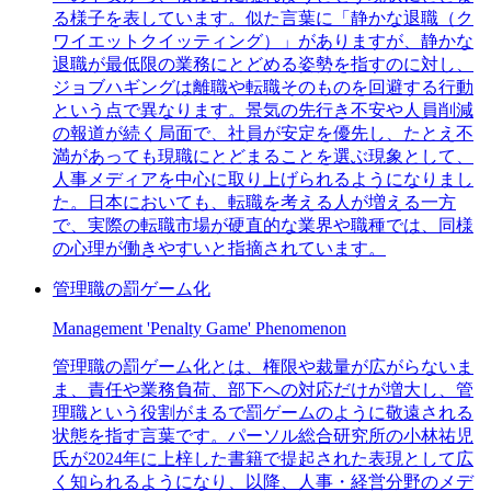
る様子を表しています。似た言葉に「静かな退職（ク
ワイエットクイッティング）」がありますが、静かな
退職が最低限の業務にとどめる姿勢を指すのに対し、
ジョブハギングは離職や転職そのものを回避する行動
という点で異なります。景気の先行き不安や人員削減
の報道が続く局面で、社員が安定を優先し、たとえ不
満があっても現職にとどまることを選ぶ現象として、
人事メディアを中心に取り上げられるようになりまし
た。日本においても、転職を考える人が増える一方
で、実際の転職市場が硬直的な業界や職種では、同様
の心理が働きやすいと指摘されています。
管理職の罰ゲーム化
Management 'Penalty Game' Phenomenon
管理職の罰ゲーム化とは、権限や裁量が広がらないま
ま、責任や業務負荷、部下への対応だけが増大し、管
理職という役割がまるで罰ゲームのように敬遠される
状態を指す言葉です。パーソル総合研究所の小林祐児
氏が2024年に上梓した書籍で提起された表現として広
く知られるようになり、以降、人事・経営分野のメデ