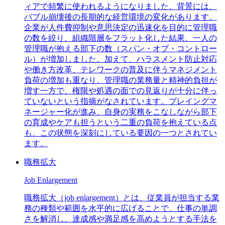
ィアで頻繁に使われるようになりました。背景には、
バブル崩壊後の長期的な経営環境の変化があります。
企業が人件費抑制や意思決定の迅速化を目的に管理職
の数を絞り、組織階層をフラット化した結果、一人の
管理職が抱える部下の数（スパン・オブ・コントロー
ル）が増加しました。加えて、ハラスメント防止対応
や働き方改革、テレワークの普及に伴うマネジメント
負荷の増加も重なり、管理職の業務量と精神的負担が
増す一方で、権限や処遇の面での見返りが十分に伴っ
ていないという指摘がなされています。プレイングマ
ネージャー化が進み、自身の実務をこなしながら部下
の育成やケアも担うという二重の負荷を抱えている点
も、この状態を深刻にしている要因の一つとされてい
ます。
職務拡大
Job Enlargement
職務拡大（job enlargement）とは、従業員が担当する業
務の種類や範囲を水平的に広げることで、仕事の単調
さを解消し、達成感や満足感を高めようとする手法を