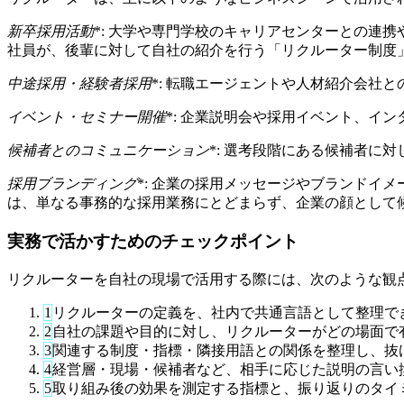
新卒採用活動
*: 大学や専門学校のキャリアセンターとの連
社員が、後輩に対して自社の紹介を行う「リクルーター制度
中途採用・経験者採用
*: 転職エージェントや人材紹介会社
イベント・セミナー開催
*: 企業説明会や採用イベント、イ
候補者とのコミュニケーション
*: 選考段階にある候補者
採用ブランディング
*: 企業の採用メッセージやブランドイ
は、単なる事務的な採用業務にとどまらず、企業の顔として
実務で活かすためのチェックポイント
リクルーターを自社の現場で活用する際には、次のような観
1
リクルーターの定義を、社内で共通言語として整理で
2
自社の課題や目的に対し、リクルーターがどの場面で
3
関連する制度・指標・隣接用語との関係を整理し、抜
4
経営層・現場・候補者など、相手に応じた説明の言い
5
取り組み後の効果を測定する指標と、振り返りのタイ