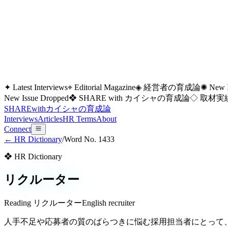
✦ Latest Interviews
⌖ Editorial Magazine
◈ 経営者の育成論
✺ New I
New Issue Dropped
❖ SHARE with カイシャの育成論
◇ 取材実績
SHARE
with
カイシャの
育成論
Interviews
Articles
HR Terms
About
Connect
← HR Dictionary
/
Word No.
1433
❖ HR Dictionary
リクルーター
Reading
リクルーター
English
recruiter
人手不足や応募者の質のばらつきに悩む採用担当者にとって