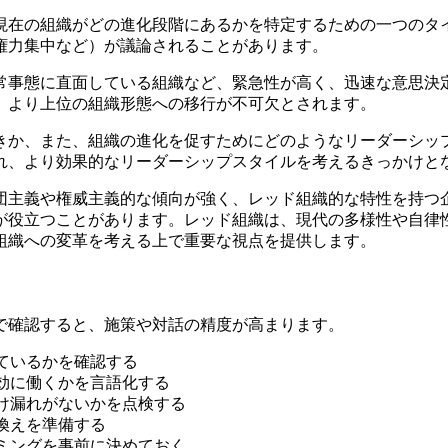
、現在の組織がどの進化段階にあるかを特定するための一つの
権力集中など）が議論されることがあります。
、非常事態に直面している組織など、緊急性が高く、迅速な意思
、より上位の組織形態への移行が不可欠とされます。
べきか、また、組織の進化を促すためにどのようなリーダーシ
れ、より効果的なリーダーシップスタイルを考えるきっかけと
、集団主義や権威主義的な傾向が強く、レッド組織的な特性を持
が役立つことがあります。レッド組織は、現代の多様性や自律
組織への変革を考える上で重要な視点を提供します。
で確認すると、施策や対話の精度が高まります。
ているかを確認する
効に働くかを言語化する
け漏れがないかを点検する
換えを準備する
ミングを事前に決めておく