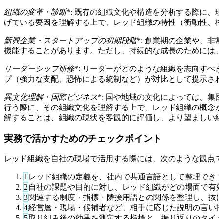
組織の変革・診断
*: 既存の組織文化や構造を分析する際に
げている要因を理解する上で、レッド組織の特性（衝動性、
新興企業・スタートアップの初期段階
*: 創業期の企業や
機能することがあります。ただし、持続的な成長のためには
リーダーシップ研修
*: リーダーがどのような組織を志向す
プ（強力な支配、恐怖による統制など）が対比として提示さ
異文化理解・国際ビジネス
*: 国や地域の文化によっては
行う際に、その組織文化を理解する上で、レッド組織の概念
解することは、組織の現状を客観的に評価し、より望ましい
実務で活かすためのチェックポイント
レッド組織を自社の現場で活用する際には、次のような観点
1
レッド組織の定義を、社内で共通言語として整理でき
2
自社の課題や目的に対し、レッド組織がどの場面で有
3
関連する制度・指標・隣接用語との関係を整理し、抜
4
経営層・現場・候補者など、相手に応じた説明の言い
5
取り組み後の効果を測定する指標と、振り返りのタイ