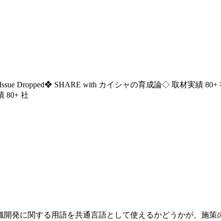
ssue Dropped
❖ SHARE with カイシャの育成論
◇ 取材実績 80+
 80+ 社
織開発に関する用語を共通言語として使えるかどうかが、施策