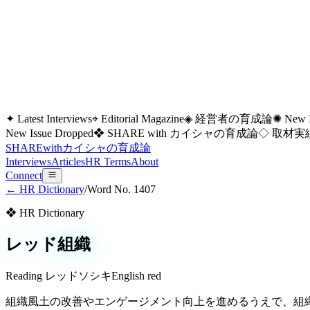
✦ Latest Interviews
⌖ Editorial Magazine
◈ 経営者の育成論
✺ New I
New Issue Dropped
❖ SHARE with カイシャの育成論
◇ 取材実績
SHARE
with
カイシャの
育成論
Interviews
Articles
HR Terms
About
Connect
← HR Dictionary
/
Word No.
1407
❖ HR Dictionary
レッド組織
Reading
レッドソシキ
English
red
組織風土の改善やエンゲージメント向上を進めるうえで、組