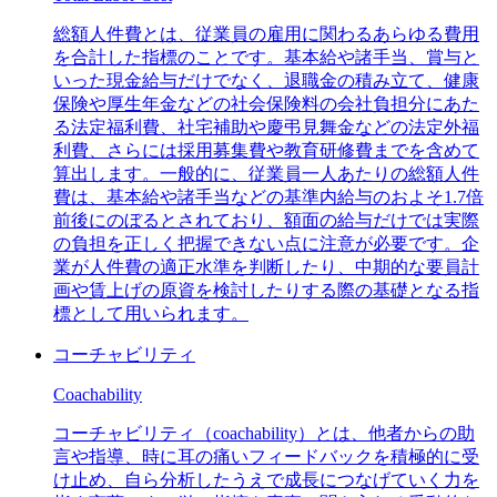
総額人件費とは、従業員の雇用に関わるあらゆる費用
を合計した指標のことです。基本給や諸手当、賞与と
いった現金給与だけでなく、退職金の積み立て、健康
保険や厚生年金などの社会保険料の会社負担分にあた
る法定福利費、社宅補助や慶弔見舞金などの法定外福
利費、さらには採用募集費や教育研修費までを含めて
算出します。一般的に、従業員一人あたりの総額人件
費は、基本給や諸手当などの基準内給与のおよそ1.7倍
前後にのぼるとされており、額面の給与だけでは実際
の負担を正しく把握できない点に注意が必要です。企
業が人件費の適正水準を判断したり、中期的な要員計
画や賃上げの原資を検討したりする際の基礎となる指
標として用いられます。
コーチャビリティ
Coachability
コーチャビリティ（coachability）とは、他者からの助
言や指導、時に耳の痛いフィードバックを積極的に受
け止め、自ら分析したうえで成長につなげていく力を