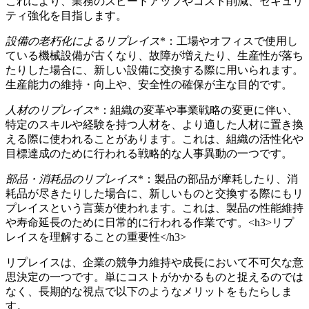
これにより、業務のスピードアップやコスト削減、セキュリ
ティ強化を目指します。
設備の老朽化によるリプレイス
*：工場やオフィスで使用し
ている機械設備が古くなり、故障が増えたり、生産性が落ち
たりした場合に、新しい設備に交換する際に用いられます。
生産能力の維持・向上や、安全性の確保が主な目的です。
人材のリプレイス
*：組織の変革や事業戦略の変更に伴い、
特定のスキルや経験を持つ人材を、より適した人材に置き換
える際に使われることがあります。これは、組織の活性化や
目標達成のために行われる戦略的な人事異動の一つです。
部品・消耗品のリプレイス
*：製品の部品が摩耗したり、消
耗品が尽きたりした場合に、新しいものと交換する際にもリ
プレイスという言葉が使われます。これは、製品の性能維持
や寿命延長のために日常的に行われる作業です。<h3>リプ
レイスを理解することの重要性</h3>
リプレイスは、企業の競争力維持や成長において不可欠な意
思決定の一つです。単にコストがかかるものと捉えるのでは
なく、長期的な視点で以下のようなメリットをもたらしま
す。