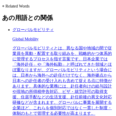
⌖ Related Words
あの用語との関係
グローバルモビリティ
Global Mobility
グローバルモビリティとは、異なる国や地域の間で従
業員を異動・配置する取り組みを、戦略的かつ体系的
に管理するプロセスを指す言葉です。日本企業では
「海外赴任」や「海外転勤」と呼ばれてきた領域とほ
ぼ重なりますが、グローバルモビリティという場合に
は、日本から海外への赴任だけでなく、海外拠点から
日本への赴任者の受け入れも含めて捉える点に特徴が
あります。具体的な業務には、赴任者向けの給与設計
や現地の所得税申告対応、ビザ・就労許可の取得支
援、住居手配などの生活支援、赴任前後の異文化対応
研修などが含まれます。グローバルに事業を展開する
企業ほど、これらを個別対応ではなく一貫した制度・
体制のもとで管理する必要性が高まります。