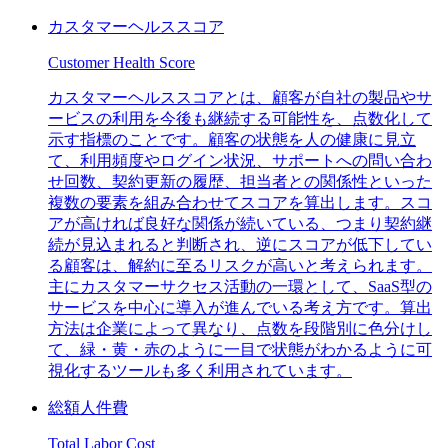
カスタマーヘルススコア
Customer Health Score
カスタマーヘルススコアとは、顧客が自社の製品やサ
ービスの利用を今後も継続する可能性を、点数化して
示す指標のことです。顧客の状態を人の健康に見立
て、利用頻度やログイン状況、サポートへの問い合わ
せ回数、契約更新の履歴、担当者との関係性といった
複数の要素を組み合わせてスコアを算出します。スコ
アが高ければ良好な関係が続いている、つまり契約継
続が見込まれると判断され、逆にスコアが低下してい
る顧客は、解約に至るリスクが高いと考えられます。
主にカスタマーサクセス活動の一環として、SaaS型の
サービスを中心に導入が進んでいる考え方です。算出
方法は企業によって異なり、点数を段階別に色分けし
て、緑・黄・赤のように一目で状態がわかるように可
視化するツールも多く利用されています。
総額人件費
Total Labor Cost