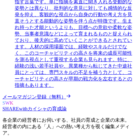
指す言葉です。単に指摘を素直に聞き入れる受動的な
姿勢とは異なり、批判的な意見に対しても感情的な反
発を抑え、客観的な視点から自身の行動や考え方を見
直そうとする能動的な姿勢を伴う点が特徴です。生ま
れ持った才能というよりも、目標への意欲や柔軟な姿
勢、当事者意識などによって育まれるものと捉えられ
ており、後天的に高めていくことができるとされてい
ます。人材の採用場面では、経験やスキルだけでな
く、このコーチャビリティの高さを将来の成長可能性
を測る視点として重視する企業も見られます。特に、
経験の浅い若手社員や、異業種から転じてきた中途社
員にとっては、専門スキルの不足を補う力として、コ
ーチャビリティの高さが早期の戦力化を左右するとの
指摘もあります。
メールマガジン登録（無料）
SWK
SHARE
with
カイシャの
育成論
各企業の経営者にお伺いする、
社員の育成と企業の未来。
経営者の内にある
「人」への熱い考え方を覗く
編集メディ
ア。