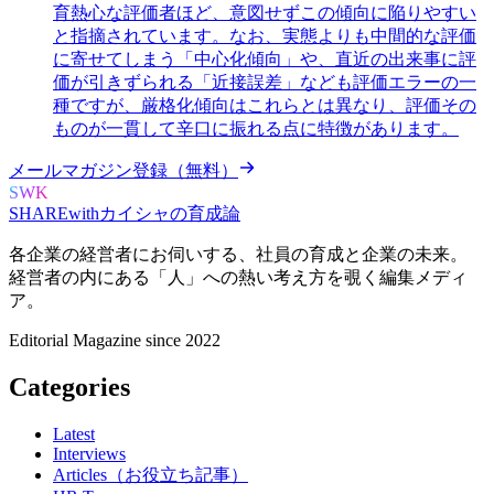
育熱心な評価者ほど、意図せずこの傾向に陥りやすい
と指摘されています。なお、実態よりも中間的な評価
に寄せてしまう「中心化傾向」や、直近の出来事に評
価が引きずられる「近接誤差」なども評価エラーの一
種ですが、厳格化傾向はこれらとは異なり、評価その
ものが一貫して辛口に振れる点に特徴があります。
メールマガジン登録（無料）
SWK
SHARE
with
カイシャの
育成論
各企業の経営者にお伺いする、
社員の育成と企業の未来。
経営者の内にある
「人」への熱い考え方を覗く
編集メディ
ア。
Editorial Magazine since 2022
Categories
Latest
Interviews
Articles（お役立ち記事）