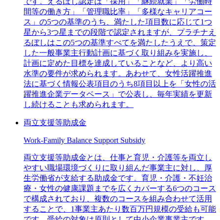
です。えるぼし認定は「採用」「継続就業」「労働時
間等の働き方」「管理職比率」「多様なキャリアコー
ス」の5つの基準のうち、満たした項目数に応じて1つ
星から3つ星までの段階で認定されますが、プラチナえ
るぼしはこの5つの基準すべてを満たしたうえで、策定
した一般事業主行動計画に基づく取り組みを実施し、
計画に定めた目標を達成していることなど、より高い
水準の要件が求められます。あわせて、女性活躍推進
法に基づく情報公表項目のうち8項目以上を「女性の活
躍推進企業データベース」で公表し、毎年実績を更新
し続けることも求められます。
両立支援等助成金
Work-Family Balance Support Subsidy
両立支援等助成金とは、仕事と育児・介護等を両立し
やすい職場環境づくりに取り組んだ事業主に対し、厚
生労働省が支給する助成金です。育児・介護・不妊治
療・女性の健康課題までを広くカバーする6つのコース
で構成されており、複数のコースを組み合わせて活用
することで、1事業主あたり数百万円規模の受給も可能
です。受給の対象は原則として中小企業事業主です