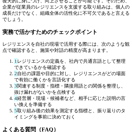
後天的に身につけ、向上させることが可能です。そのため、
企業が従業員のレジリエンスを支援する取り組みは、個人の
成長だけでなく、組織全体の活性化に不可欠であると言える
でしょう。
実務で活かすためのチェックポイント
レジリエンスを自社の現場で活用する際には、次のような観
点で確認すると、施策や対話の精度が高まります。
1
レジリエンスの定義を、社内で共通言語として整理
できているかを確認する
2
自社の課題や目的に対し、レジリエンスがどの場面
で有効に働くかを言語化する
3
関連する制度・指標・隣接用語との関係を整理し、
抜け漏れがないかを点検する
4
経営層・現場・候補者など、相手に応じた説明の言
い換えを準備する
5
取り組み後の効果を測定する指標と、振り返りのタ
イミングを事前に決めておく
よくある質問（FAQ）