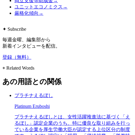
両立支援等助成金
→
ユニットエコノミクス
→
厳格化傾向
→
✦ Subscribe
毎週金曜、編集部から
新着インタビューを配信。
登録（無料）
⌖ Related Words
あの用語との関係
プラチナえるぼし
Platinum Eruboshi
プラチナえるぼしとは、女性活躍推進法に基づく「え
るぼし」認定企業のうち、特に優良な取り組みを行っ
ている企業を厚生労働大臣が認定する上位区分の制度