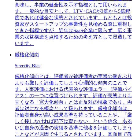
意味し、事業の健全性を示す指標として用いられま
す。一般的な目安として、LTV÷CACが3倍から5倍程
度であれば健全な状態とされています。もともとは投
資家がスタートアップの事業性を見極める際に重視し
てきた指標ですが、近年はSaaS企業に限らず、広く事
業の収益構造を点検するための考え方として浸透して
います。
厳格化傾向
Severity Bias
厳格化傾向とは、評価者が被評価者の実際の働きぶり
よりも厳しく評価してしまう心理的な傾向のことで
す。人事評価における代表的な評価エラー（評価バイ
アス）の一つに位置づけられます。評価が実態よりも
甘くなる「寛大化傾向」とは正反対の現象であり、両
者は対になる概念として扱われます。厳格化傾向は、
評価者自身が高い成果基準を持っていることや、「厳
しく接しなければ部下は育たない」という信念、ある
いは自身の過去の実績を基準に他者を評価してしまう
ことなどが原因で生じるとされています。真面目で教