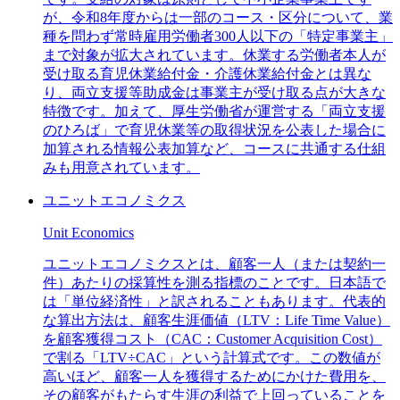
が、令和8年度からは一部のコース・区分について、業
種を問わず常時雇用労働者300人以下の「特定事業主」
まで対象が拡大されています。休業する労働者本人が
受け取る育児休業給付金・介護休業給付金とは異な
り、両立支援等助成金は事業主が受け取る点が大きな
特徴です。加えて、厚生労働省が運営する「両立支援
のひろば」で育児休業等の取得状況を公表した場合に
加算される情報公表加算など、コースに共通する仕組
みも用意されています。
ユニットエコノミクス
Unit Economics
ユニットエコノミクスとは、顧客一人（または契約一
件）あたりの採算性を測る指標のことです。日本語で
は「単位経済性」と訳されることもあります。代表的
な算出方法は、顧客生涯価値（LTV：Life Time Value）
を顧客獲得コスト（CAC：Customer Acquisition Cost）
で割る「LTV÷CAC」という計算式です。この数値が
高いほど、顧客一人を獲得するためにかけた費用を、
その顧客がもたらす生涯の利益で上回っていることを