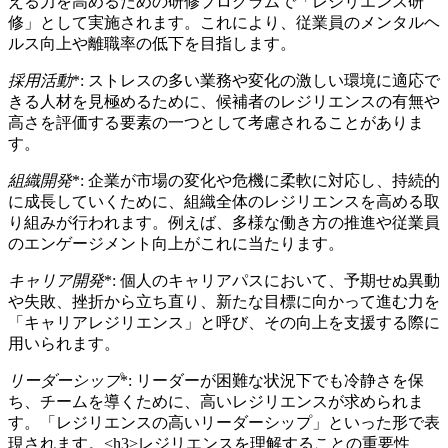
える力を高めるための研修プログラムで「レジリエンス研
修」として実施されます。これにより、従業員のメンタルヘ
ルス向上や離職率の低下を目指します。
採用活動
*: ストレスの多い業務や変化の激しい環境に適応で
きる人材を見極めるために、候補者のレジリエンスの有無や
高さを評価する要素の一つとして考慮されることがありま
す。
組織開発
*: 企業が市場の変化や危機に柔軟に対応し、持続的
に成長していくために、組織全体のレジリエンスを高める取
り組みが行われます。例えば、多様な働き方の推進や従業員
のエンゲージメント向上がこれに当たります。
キャリア開発
*: 個人のキャリアパスにおいて、予期せぬ異動
や失敗、挫折から立ち直り、新たな目標に向かって進む力を
「キャリアレジリエンス」と呼び、その向上を支援する際に
用いられます。
リーダーシップ
*: リーダーが困難な状況下でも冷静さを保
ち、チームを導くために、高いレジリエンスが求められま
す。「レジリエンスの高いリーダーシップ」といった形で表
現されます。<h3>レジリエンスを理解することの重要性