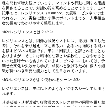
種を問わず増え続けています。マインドや行動に関する用語
を押さえることで、対話の質を高めることができます。この
記事では、レジリエンス（resilience）の意味、ビジネスで使
われるシーン、実務に活かす際のポイントまでを、人事担当
者の視点でわかりやすく整理します。
<h2>レジリエンスとは？</h2>
レジリエンスとは、困難な状況やストレス、逆境に直面した
際に、それを乗り越え、立ち直る力、あるいは適応する能力
を指すビジネス用語です。単に「回復力」と訳されることも
ありますが、そこには精神的な強さや柔軟性、しなやかさと
いった意味合いも含まれています。ビジネスにおいては、予
期せぬ変化や失敗から学び、成長へと繋げるために個人や組
織が持つべき重要な能力として注目されています。
<h3>レジリエンスがよく使われるシーン</h3>
レジリエンスは、主に以下のようなビジネスシーンで活用さ
れます。
人事研修・人材育成
*: 従業員のストレス耐性や困難を乗り越