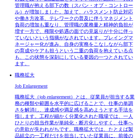
管理職が抱える部下の数（スパン・オブ・コントロー
ル）が増加しました。加えて、ハラスメント防止対応
や働き方改革、テレワークの普及に伴うマネジメント
負荷の増加も重なり、管理職の業務量と精神的負担が
増す一方で、権限や処遇の面での見返りが十分に伴っ
ていないという指摘がなされています。プレイングマ
ネージャー化が進み、自身の実務をこなしながら部下
の育成やケアも担うという二重の負荷を抱えている点
も、この状態を深刻にしている要因の一つとされてい
ます。
職務拡大
Job Enlargement
職務拡大（job enlargement）とは、従業員が担当する業
務の種類や範囲を水平的に広げることで、仕事の単調
さを解消し、達成感や満足感を高めようとする手法を
指します。工程が細かく分業化された職場では、一人
ひとりの担当作業が単純化・断片化しやすく、仕事へ
の意欲が失われがちです。職務拡大では、たとえば製
品組立の一工程だけを担当していた従業員に、前後の