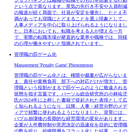
ジョブハギングは離職や転職そのものを回避する行動
という点で異なります。景気の先行き不安や人員削減
の報道が続く局面で、社員が安定を優先し、たとえ不
満があっても現職にとどまることを選ぶ現象として、
人事メディアを中心に取り上げられるようになりまし
た。日本においても、転職を考える人が増える一方
で、実際の転職市場が硬直的な業界や職種では、同様
の心理が働きやすいと指摘されています。
管理職の罰ゲーム化
Management 'Penalty Game' Phenomenon
管理職の罰ゲーム化とは、権限や裁量が広がらないま
ま、責任や業務負荷、部下への対応だけが増大し、管
理職という役割がまるで罰ゲームのように敬遠される
状態を指す言葉です。パーソル総合研究所の小林祐児
氏が2024年に上梓した書籍で提起された表現として広
く知られるようになり、以降、人事・経営分野のメデ
ィアで頻繁に使われるようになりました。背景には、
バブル崩壊後の長期的な経営環境の変化があります。
企業が人件費抑制や意思決定の迅速化を目的に管理職
の数を絞り、組織階層をフラット化した結果、一人の