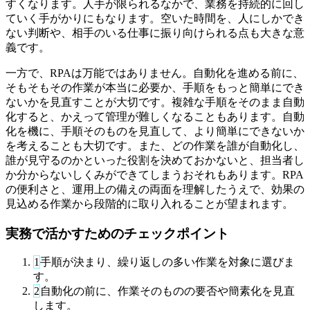
すくなります。人手が限られるなかで、業務を持続的に回し
ていく手がかりにもなります。空いた時間を、人にしかでき
ない判断や、相手のいる仕事に振り向けられる点も大きな意
義です。
一方で、RPAは万能ではありません。自動化を進める前に、
そもそもその作業が本当に必要か、手順をもっと簡単にでき
ないかを見直すことが大切です。複雑な手順をそのまま自動
化すると、かえって管理が難しくなることもあります。自動
化を機に、手順そのものを見直して、より簡単にできないか
を考えることも大切です。また、どの作業を誰が自動化し、
誰が見守るのかといった役割を決めておかないと、担当者し
か分からないしくみができてしまうおそれもあります。RPA
の便利さと、運用上の備えの両面を理解したうえで、効果の
見込める作業から段階的に取り入れることが望まれます。
実務で活かすためのチェックポイント
1
手順が決まり、繰り返しの多い作業を対象に選びま
す。
2
自動化の前に、作業そのものの要否や簡素化を見直
します。