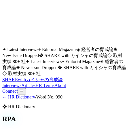
✦ Latest Interviews
⌖ Editorial Magazine
◈ 経営者の育成論
✺
New Issue Dropped
❖ SHARE with カイシャの育成論
◇ 取材
実績 80+ 社
✦ Latest Interviews
⌖ Editorial Magazine
◈ 経営者の
育成論
✺ New Issue Dropped
❖ SHARE with カイシャの育成論
◇ 取材実績 80+ 社
SHARE
with
カイシャの
育成論
Interviews
Articles
HR Terms
About
Connect
← HR Dictionary
/
Word No.
990
❖ HR Dictionary
RPA