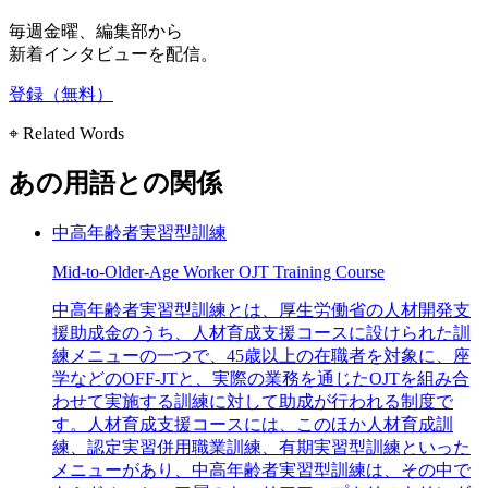
毎週金曜、編集部から
新着インタビューを配信。
登録（無料）
⌖ Related Words
あの用語との関係
中高年齢者実習型訓練
Mid-to-Older-Age Worker OJT Training Course
中高年齢者実習型訓練とは、厚生労働省の人材開発支
援助成金のうち、人材育成支援コースに設けられた訓
練メニューの一つで、45歳以上の在職者を対象に、座
学などのOFF-JTと、実際の業務を通じたOJTを組み合
わせて実施する訓練に対して助成が行われる制度で
す。人材育成支援コースには、このほか人材育成訓
練、認定実習併用職業訓練、有期実習型訓練といった
メニューがあり、中高年齢者実習型訓練は、その中で