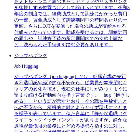
もミドル・シニア層のキャリアアップやリスキリング
を後押しする位置づけとして設けられています。令和8
年度の制度では、経費助成として訓練にかかった費用
の一部、賃金助成として訓練期間中の時間あたりの一
定額、さらにOJTを実施した場合の助成が支給される
仕組みとなっています。助成を受けるには、訓練計画
の届出や、訓練終了後の所定期間内での支給申請な
ど、決められた手続きを踏む必要があります。
ジョブハギング
Job Hugging
ジョブハギング（job hugging）とは、転職市場の先行
き不透明感や経済的な不安から、従業員が本来望むキ
ャリアの変化を控え、現在の仕事にしがみつくように
留まり続ける行動傾向を指す言葉です。「hug（抱きし
める）」という語が示すとおり、今の職を手放すこと
への不安から、積極的に離れようとせず現状にとどま
る様子を表しています。似た言葉に「静かな退職（ク
ワイエットクイッティング）」がありますが、静かな
退職が最低限の業務にとどめる姿勢を指すのに対し、