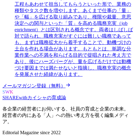
工程もあわせて担当してもらうといった形で、業務の
種類やタスク数を増やします。あくまで仕事の「量」
や「幅」を広げる取り組みであり、権限や裁量、意思
決定への関与といった「質」を高める職務充実（job
enrichment）とは区別される概念です。両者はしばしば
対で語られ、職務充実がすぐには難しい職務であって
も、まずは職務拡大から着手することで、動機づけの
土台を作れる場合があります。もともとは、単調な分
業作業への不満を和らげる目的で提唱された考え方で
あり、後にハーズバーグが、量を広げるだけでは動機
づけ要因までは満たせないと指摘し、職務充実の概念
を発展させた経緯があります。
メールマガジン登録（無料）
SWK
SHARE
with
カイシャの
育成論
各企業の経営者にお伺いする、
社員の育成と企業の未来。
経営者の内にある
「人」への熱い考え方を覗く
編集メディ
ア。
Editorial Magazine since 2022