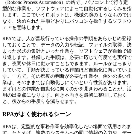
（Robotic Process Automation）の略で、パソコン上で行う定
型的な作業を、ソフトウェアによって自動化するしくみを指
します。ここでいうロボットは、機械の腕のようなものでは
なく、決められた手順どおりにパソコンを操作するソフトウ
ェアを意味します。
RPAでは、人が普段行っている操作の手順をあらかじめ登録
しておくことで、データの入力や転記、ファイルの取得、決
まった形式の集計といった作業を、ソフトウェアが自動で繰
り返します。登録した手順は、必要に応じて何度でも実行で
き、夜間や休日に動かすこともできます。ルールがはっきり
していて、手順が決まっている作業ほど自動化に向いていま
す。一方で、その都度の判断が必要な作業や、例外の多い作
業は、そのままでは自動化しにくいという性質があります。
まずはどの作業が自動化に向くのかを見きわめることが、活
用の出発点になります。向き不向きを最初に整理しておく
と、後からの手戻りを減らせます。
RPAがよく使われるシーン
RPAは、定型的な事務作業を効率化したい場面で活用されま
す。たとえば、複数のシステムへの同じ情報の入力や、デー