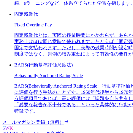
籍、eラーニングなど、体系立てられた学習を指します
固定残業代
Fixed Overtime Pay
固定残業代とは、実際の残業時間にかかわらず、あらか
実務上はほぼ同じ意味で使われます。たとえば「固定残業
固定で支払われます。ただし、実際の残業時間が設定時
制度ではなく、判例の積み重ねによって有効性の要件が
BARS(行動基準評価尺度法)
Behaviorally Anchored Rating Scale
BARS(Behaviorally Anchored Rati
に評価を行う手法のことです。1950年代後半から19
う評価項目であれば、高い評価には「課題を自ら共有し
「必要な報告が不十分である」といった具体的な行動が
特徴です。
メールマガジン登録（無料）
SWK