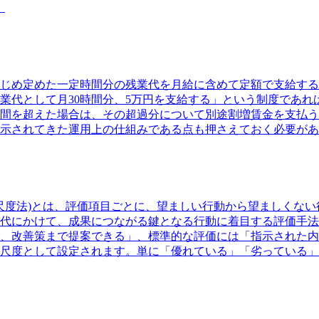
。
じめ定めた一定時間分の残業代を月給に含めて定額で支給する
代として月30時間分、5万円を支給する」という制度であれば
間を超えた場合は、その超過分について別途割増賃金を支払う
示されてきた運用上の仕組みである点も押さえておく必要があ
ng Scale、行動基準評価尺度法)とは、評価項目ごとに、望ましい行動
70年代にかけて、成果につながる鍵となる行動に着目する評価
、改善策まで提案できる」、標準的な評価には「指示された内
尺度として設定されます。単に「優れている」「劣っている」