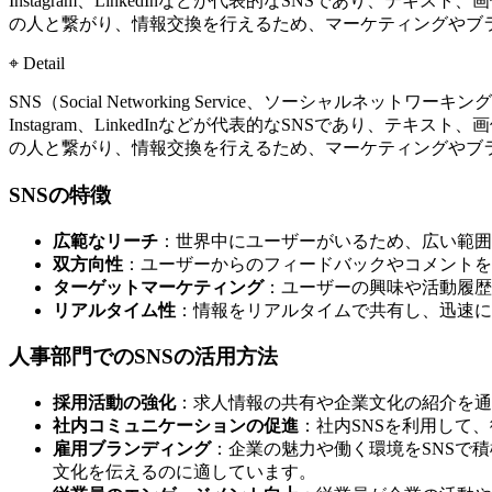
Instagram、LinkedInなどが代表的なSNSであり
の人と繋がり、情報交換を行えるため、マーケティングやブ
⌖ Detail
SNS（Social Networking Service、ソーシャル
Instagram、LinkedInなどが代表的なSNSであり
の人と繋がり、情報交換を行えるため、マーケティングやブ
SNSの特徴
広範なリーチ
：世界中にユーザーがいるため、広い範囲
双方向性
：ユーザーからのフィードバックやコメントを
ターゲットマーケティング
：ユーザーの興味や活動履歴
リアルタイム性
：情報をリアルタイムで共有し、迅速に
人事部門でのSNSの活用方法
採用活動の強化
：求人情報の共有や企業文化の紹介を通じ
社内コミュニケーションの促進
：社内SNSを利用して
雇用ブランディング
：企業の魅力や働く環境をSNSで積極
文化を伝えるのに適しています。