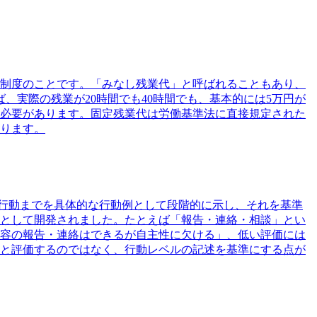
制度のことです。「みなし残業代」と呼ばれることもあり、
、実際の残業が20時間でも40時間でも、基本的には5万円が
必要があります。固定残業代は労働基準法に直接規定された
ります。
から望ましくない行動までを具体的な行動例として段階的に示し、それを基準
手法として開発されました。たとえば「報告・連絡・相談」とい
容の報告・連絡はできるが自主性に欠ける」、低い評価には
と評価するのではなく、行動レベルの記述を基準にする点が