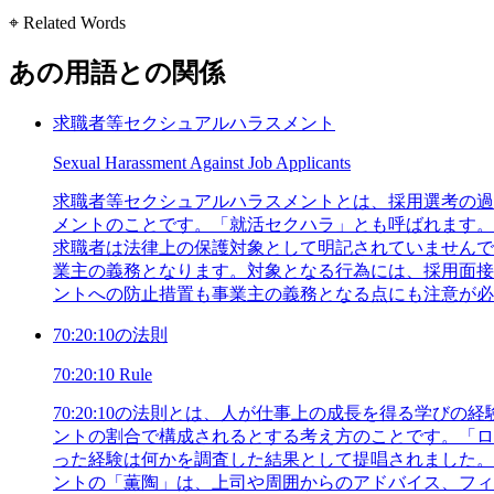
⌖ Related Words
あの用語との関係
求職者等セクシュアルハラスメント
Sexual Harassment Against Job Applicants
求職者等セクシュアルハラスメントとは、採用選考の過
メントのことです。「就活セクハラ」とも呼ばれます。
求職者は法律上の保護対象として明記されていませんでし
業主の義務となります。対象となる行為には、採用面接
ントへの防止措置も事業主の義務となる点にも注意が必
70:20:10の法則
70:20:10 Rule
70:20:10の法則とは、人が仕事上の成長を得る学び
ントの割合で構成されるとする考え方のことです。「ロ
った経験は何かを調査した結果として提唱されました。
ントの「薫陶」は、上司や周囲からのアドバイス、フィ