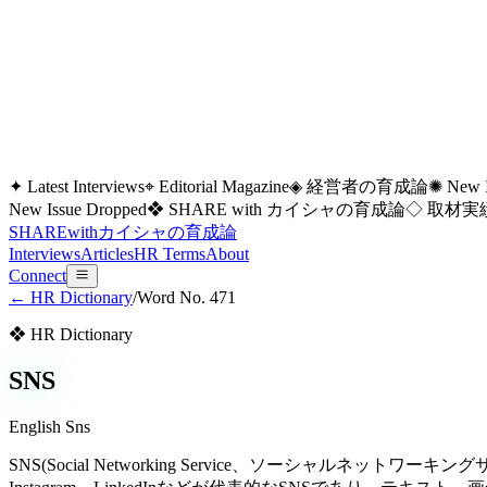
✦ Latest Interviews
⌖ Editorial Magazine
◈ 経営者の育成論
✺ New I
New Issue Dropped
❖ SHARE with カイシャの育成論
◇ 取材実績
SHARE
with
カイシャの
育成論
Interviews
Articles
HR Terms
About
Connect
← HR Dictionary
/
Word No.
471
❖ HR Dictionary
SNS
English
Sns
SNS(Social Networking Service、ソーシャルネ