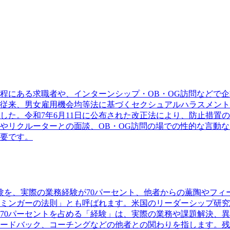
程にある求職者や、インターンシップ・OB・OG訪問などで
従来、男女雇用機会均等法に基づくセクシュアルハラスメント
た。令和7年6月11日に公布された改正法により、防止措置の対
やリクルーターとの面談、OB・OG訪問の場での性的な言動
要です。
の経験を、実際の業務経験が70パーセント、他者からの薫陶やフ
ミンガーの法則」とも呼ばれます。米国のリーダーシップ研究
70パーセントを占める「経験」は、実際の業務や課題解決、異
ードバック、コーチングなどの他者との関わりを指します。残