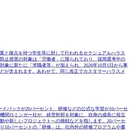
企業と接点を持つ学生等に対して行われるセクシュアルハラス
防止措置の対象は「労働者」に限られており、採用選考中の
象に新たに「求職者等」が加えられ、2026年10月1日から事
などが含まれます。あわせて、同じ改正でカスタマーハラスメ
ィードバックが20パーセント、研修などの公式な学習が10パーセ
機関ロミンガー社が、経営幹部を対象に、自身の成長に役立
動や新しいプロジェクトへの挑戦などを指します。20パーセ
り10パーセントの「研修」は、社内外の研修プログラムや書