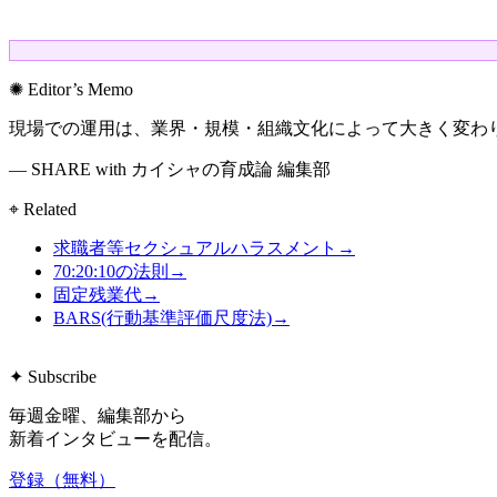
✺ Editor’s Memo
現場での運用は、業界・規模・組織文化によって大きく変わ
— SHARE with カイシャの育成論 編集部
⌖ Related
求職者等セクシュアルハラスメント
→
70:20:10の法則
→
固定残業代
→
BARS(行動基準評価尺度法)
→
✦ Subscribe
毎週金曜、編集部から
新着インタビューを配信。
登録（無料）