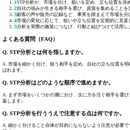
1
STP分析が、市場を分け、狙いを定め、立ち位置を決
2
自社の強みが生きる相手を選び、資源を集めることを
3
顧客の声や販売の記録など、事実を踏まえて市場を分
4
市場の変化に応じて、狙いや立ち位置を定期的に見直
5
分析を実際の施策につなげ、行動と結びつけて活用し
よくある質問（FAQ）
Q. STP分析とは何を指しますか。
A. 市場を細かく分け、狙う相手を定め、自社の立ち位置を
ばれます。
Q. STP分析はどのような順序で進めますか。
A. まず市場をいくつかの層に分け、次に力を注ぐ相手を選
返します。
Q. STP分析を行ううえで注意する点は何ですか。
A. 細かく分けること自体が目的にならないよう注意が必要