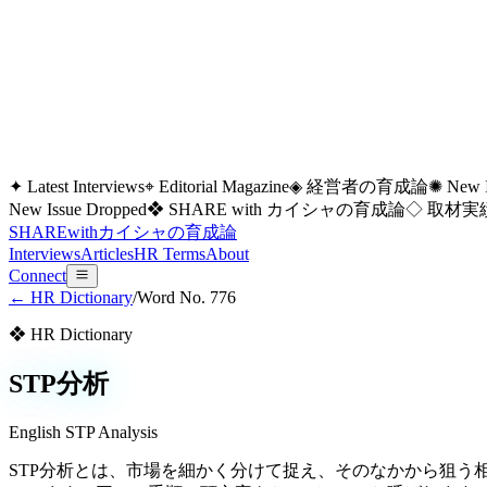
✦ Latest Interviews
⌖ Editorial Magazine
◈ 経営者の育成論
✺ New I
New Issue Dropped
❖ SHARE with カイシャの育成論
◇ 取材実績
SHARE
with
カイシャの
育成論
Interviews
Articles
HR Terms
About
Connect
← HR Dictionary
/
Word No.
776
❖ HR Dictionary
STP分析
English
STP Analysis
STP分析とは、市場を細かく分けて捉え、そのなかから狙