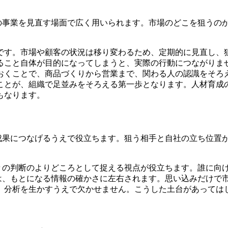
存の事業を見直す場面で広く用いられます。市場のどこを狙うの
です。市場や顧客の状況は移り変わるため、定期的に見直し、
ること自体が目的になってしまうと、実際の行動につながりませ
おくことで、商品づくりから営業まで、関わる人の認識をそろ
ことが、組織で足並みをそろえる第一歩となります。人材育成の
もなります。
、成果につなげるうえで役立ちます。狙う相手と自社の立ち位置
日々の判断のよりどころとして捉える視点が役立ちます。誰に向
質は、もとになる情報の確かさに左右されます。思い込みだけで
、分析を生かすうえで欠かせません。こうした土台があってはじ