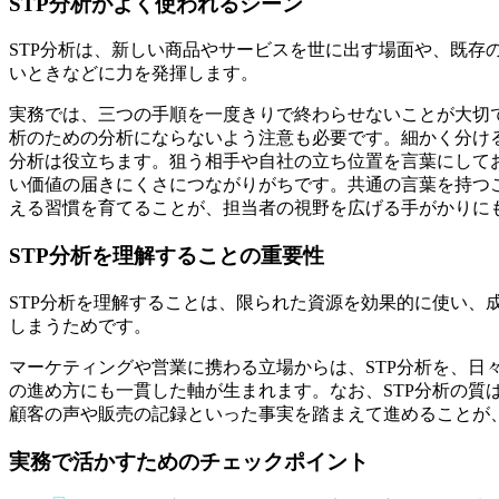
STP分析がよく使われるシーン
STP分析は、新しい商品やサービスを世に出す場面や、既
いときなどに力を発揮します。
実務では、三つの手順を一度きりで終わらせないことが大切
析のための分析にならないよう注意も必要です。細かく分け
分析は役立ちます。狙う相手や自社の立ち位置を言葉にして
い価値の届きにくさにつながりがちです。共通の言葉を持つ
える習慣を育てることが、担当者の視野を広げる手がかりに
STP分析を理解することの重要性
STP分析を理解することは、限られた資源を効果的に使い
しまうためです。
マーケティングや営業に携わる立場からは、STP分析を、
の進め方にも一貫した軸が生まれます。なお、STP分析の
顧客の声や販売の記録といった事実を踏まえて進めることが
実務で活かすためのチェックポイント