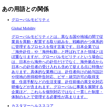
あの用語との関係
グローバルモビリティ
Global Mobility
グローバルモビリティとは、異なる国や地域の間で従
業員を異動・配置する取り組みを、戦略的かつ体系的
に管理するプロセスを指す言葉です。日本企業では
「海外赴任」や「海外転勤」と呼ばれてきた領域とほ
ぼ重なりますが、グローバルモビリティという場合に
は、日本から海外への赴任だけでなく、海外拠点から
日本への赴任者の受け入れも含めて捉える点に特徴が
あります。具体的な業務には、赴任者向けの給与設計
や現地の所得税申告対応、ビザ・就労許可の取得支
援、住居手配などの生活支援、赴任前後の異文化対応
研修などが含まれます。グローバルに事業を展開する
企業ほど、これらを個別対応ではなく一貫した制度・
体制のもとで管理する必要性が高まります。
カスタマーヘルススコア