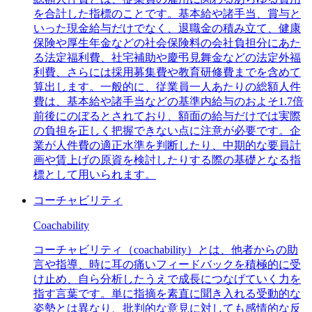
を合計した指標のことです。基本給や諸手当、賞与と
いった現金給与だけでなく、退職金の積み立て、健康
保険や厚生年金などの社会保険料の会社負担分にあた
る法定福利費、社宅補助や慶弔見舞金などの法定外福
利費、さらには採用募集費や教育研修費までを含めて
算出します。一般的に、従業員一人あたりの総額人件
費は、基本給や諸手当などの基準内給与のおよそ1.7倍
前後にのぼるとされており、額面の給与だけでは実際
の負担を正しく把握できない点に注意が必要です。企
業が人件費の適正水準を判断したり、中期的な要員計
画や賃上げの原資を検討したりする際の基礎となる指
標として用いられます。
コーチャビリティ
Coachability
コーチャビリティ（coachability）とは、他者からの助
言や指導、時に耳の痛いフィードバックを積極的に受
け止め、自ら分析したうえで成長につなげていく力を
指す言葉です。単に指摘を素直に聞き入れる受動的な
姿勢とは異なり、批判的な意見に対しても感情的な反