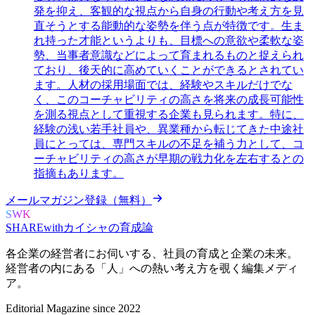
発を抑え、客観的な視点から自身の行動や考え方を見
直そうとする能動的な姿勢を伴う点が特徴です。生ま
れ持った才能というよりも、目標への意欲や柔軟な姿
勢、当事者意識などによって育まれるものと捉えられ
ており、後天的に高めていくことができるとされてい
ます。人材の採用場面では、経験やスキルだけでな
く、このコーチャビリティの高さを将来の成長可能性
を測る視点として重視する企業も見られます。特に、
経験の浅い若手社員や、異業種から転じてきた中途社
員にとっては、専門スキルの不足を補う力として、コ
ーチャビリティの高さが早期の戦力化を左右するとの
指摘もあります。
メールマガジン登録（無料）
SWK
SHARE
with
カイシャの
育成論
各企業の経営者にお伺いする、
社員の育成と企業の未来。
経営者の内にある
「人」への熱い考え方を覗く
編集メディ
ア。
Editorial Magazine since 2022