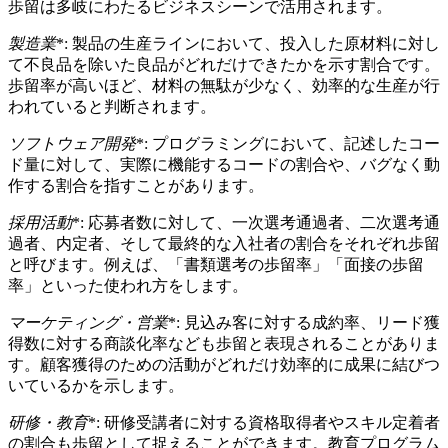
歩留は多岐にわたるビジネスシーンで活用されます。
製造業
*: 製品の生産ラインにおいて、投入した原材料に対し
て不良品を除いた良品がどれだけできたかを示す割合です。
歩留率が高いほど、材料の無駄が少なく、効率的な生産が行
われていると判断されます。
ソフトウェア開発
*: プログラミングにおいて、記述したコー
ド量に対して、実際に機能するコードの割合や、バグなく動
作する割合を指すことがあります。
採用活動
*: 応募者数に対して、一次選考通過者、二次選考通
過者、内定者、そして最終的な入社者の割合をそれぞれ歩留
と呼びます。例えば、「書類選考の歩留率」「面接の歩留
率」といった使われ方をします。
マーケティング・営業
*: 見込み客に対する成約率、リード獲
得数に対する商談化率なども歩留と表現されることがありま
す。顧客獲得のための活動がどれだけ効率的に成果に結びつ
いているかを示します。
研修・教育
*: 研修受講者に対する資格取得者やスキル定着者
の割合も歩留として捉えることができます。教育プログラム