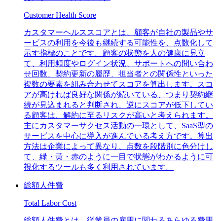
Customer Health Score
カスタマーヘルススコアとは、顧客が自社の製品やサ
ービスの利用を今後も継続する可能性を、点数化して
示す指標のことです。顧客の状態を人の健康に見立
て、利用頻度やログイン状況、サポートへの問い合わ
せ回数、契約更新の履歴、担当者との関係性といった
複数の要素を組み合わせてスコアを算出します。スコ
アが高ければ良好な関係が続いている、つまり契約継
続が見込まれると判断され、逆にスコアが低下してい
る顧客は、解約に至るリスクが高いと考えられます。
主にカスタマーサクセス活動の一環として、SaaS型の
サービスを中心に導入が進んでいる考え方です。算出
方法は企業によって異なり、点数を段階別に色分けし
て、緑・黄・赤のように一目で状態がわかるように可
視化するツールも多く利用されています。
総額人件費
Total Labor Cost
総額人件費とは、従業員の雇用に関わるあらゆる費用