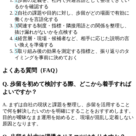
1
歩留の定義を、社内で共通言語として整理できてい
るかを確認する
2
自社の課題や目的に対し、歩留がどの場面で有効に
働くかを言語化する
3
関連する制度・指標・隣接用語との関係を整理し、
抜け漏れがないかを点検する
4
経営層・現場・候補者など、相手に応じた説明の言
い換えを準備する
5
取り組み後の効果を測定する指標と、振り返りのタ
イミングを事前に決めておく
よくある質問（FAQ）
Q. 歩留を初めて検討する際、どこから着手すれば
よいですか？
A. まずは自社の現状と課題を整理し、歩留を活用すること
で何を解決したいのかを明確にすることをおすすめします。
目的が曖昧なまま運用を始めると、現場が混乱し定着しない
原因となります。