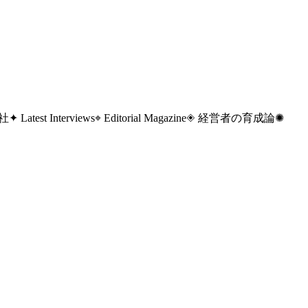
 社
✦ Latest Interviews
⌖ Editorial Magazine
◈ 経営者の育成論
✺