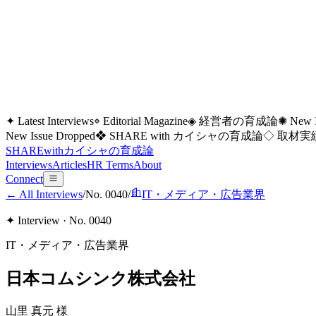
✦ Latest Interviews
⌖ Editorial Magazine
◈ 経営者の育成論
✺ New I
New Issue Dropped
❖ SHARE with カイシャの育成論
◇ 取材実績
SHARE
with
カイシャの
育成論
Interviews
Articles
HR Terms
About
Connect
← All Interviews
/
No.
0040
/
IT・メディア・広告業界
✦ Interview · No.
0040
IT・メディア・広告業界
日本コムシンク株式会社
山里 真元
様