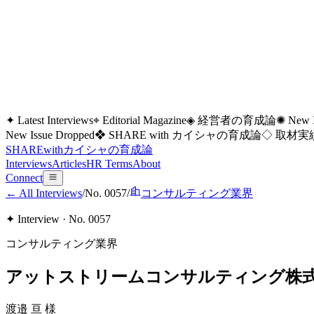
✦ Latest Interviews
⌖ Editorial Magazine
◈ 経営者の育成論
✺ New I
New Issue Dropped
❖ SHARE with カイシャの育成論
◇ 取材実績
SHARE
with
カイシャの
育成論
Interviews
Articles
HR Terms
About
Connect
← All Interviews
/
No.
0057
/
コンサルティング業界
✦ Interview · No.
0057
コンサルティング業界
アットストリームコンサルティング株
渡邉 亘
様