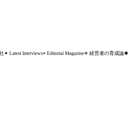
 社
✦ Latest Interviews
⌖ Editorial Magazine
◈ 経営者の育成論
✺