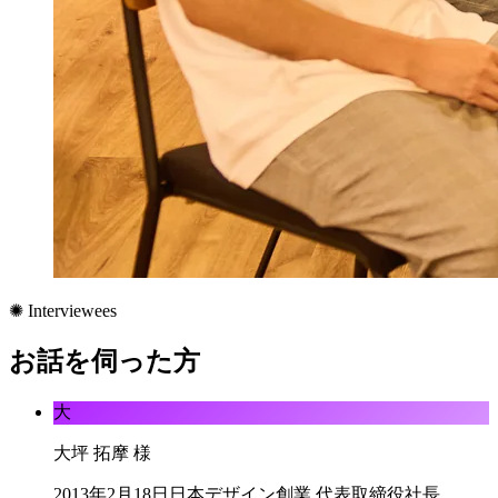
✺ Interviewees
お話を伺った方
大
大坪 拓摩
様
2013年2月18日日本デザイン創業 代表取締役社長