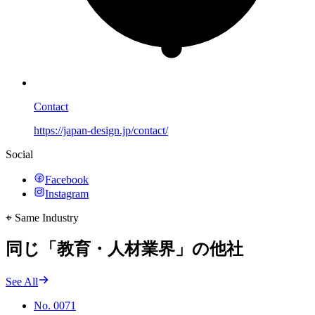
Contact
https://japan-design.jp/contact/
Social
Facebook
Instagram
⌖
Same Industry
同じ「教育・人材業界」の他社
See All
No.
0071