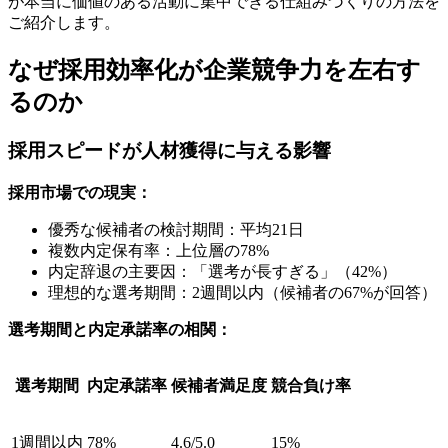
が本当に価値のある活動に集中できる仕組みづくりの方法を
ご紹介します。
なぜ採用効率化が企業競争力を左右す
るのか
採用スピードが人材獲得に与える影響
採用市場での現実：
優秀な候補者の検討期間：平均21日
複数内定保有率：上位層の78%
内定辞退の主要因：「選考が長すぎる」（42%）
理想的な選考期間：2週間以内（候補者の67%が回答）
選考期間と内定承諾率の相関：
選考期間
内定承諾率
候補者満足度
競合負け率
1週間以内
78%
4.6/5.0
15%