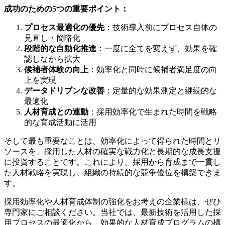
成功のための5つの重要ポイント：
プロセス最適化の優先
：技術導入前にプロセス自体の
見直し・簡略化
段階的な自動化推進
：一度に全てを変えず、効果を確
認しながら拡大
候補者体験の向上
：効率化と同時に候補者満足度の向
上を実現
データドリブンな改善
：定量的な効果測定と継続的な
最適化
人材育成との連動
：採用効率化で生まれた時間を戦略
的な育成活動に活用
そして最も重要なことは、効率化によって得られた時間とリ
ソースを、採用した人材の確実な戦力化と長期的な成長支援
に投資することです。これにより、採用から育成まで一貫し
た人材戦略を実現し、組織の持続的な競争優位を構築できま
す。
採用効率化や人材育成体制の強化をお考えの企業様は、ぜひ
専門家にご相談ください。当社では、最新技術を活用した採
用プロセスの最適化から、効果的な人材育成プログラムの構