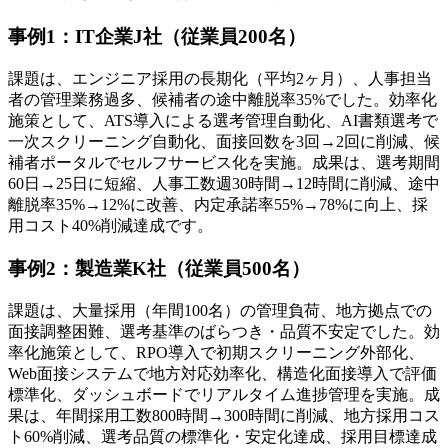
事例1：IT企業J社（従業員200名）
課題は、エンジニア採用の長期化（平均2ヶ月）、人事担当
者の管理業務過多、候補者の途中離脱率35%でした。効率化
施策として、ATS導入による選考管理自動化、AI書類選考で
一次スクリーニング自動化、面接回数を3回→2回に削減、候
補者ポータルでセルフサービス化を実施。成果は、選考期間
60日→25日に短縮、人事工数週30時間→12時間に削減、途中
離脱率35%→12%に改善、内定承諾率55%→78%に向上、採
用コスト40%削減達成です。
事例2：製造業K社（従業員500名）
課題は、大量採用（年間100名）の管理負荷、地方拠点での
面接調整困難、選考基準のばらつき・品質不安定でした。効
率化施策として、RPO導入で初期スクリーニング外部化、
Web面接システムで地方対応効率化、構造化面接導入で評価
標準化、ダッシュボードでリアルタイム進捗管理を実施。成
果は、年間採用工数800時間→300時間に削減、地方採用コス
ト60%削減、選考品質の標準化・安定化達成、採用目標達成