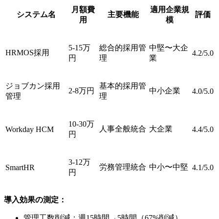
月額費
適用企業規
システム名
主要機能
評価
用
模
5-15万
総合的採用管
中堅〜大企
HRMOS採用
4.2/5.0
円
理
業
ジョブカン採用
基本的採用管
2-8万円
中小企業
4.0/5.0
管理
理
10-30万
人事全般統合
大企業
Workday HCM
4.4/5.0
円
3-12万
労務管理統合
中小〜中堅
SmartHR
4.1/5.0
円
導入効果の測定：
管理工数削減：週15時間→5時間（67%削減）