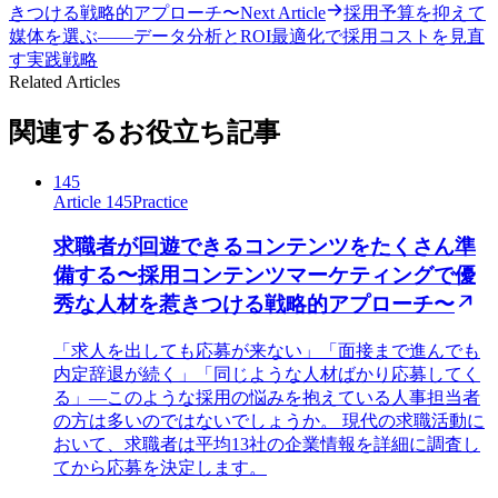
きつける戦略的アプローチ〜
Next Article
採用予算を抑えて
媒体を選ぶ——データ分析とROI最適化で採用コストを見直
す実践戦略
Related Articles
関連するお役立ち記事
145
Article 145
Practice
求職者が回遊できるコンテンツをたくさん準
備する〜採用コンテンツマーケティングで優
秀な人材を惹きつける戦略的アプローチ〜
「求人を出しても応募が来ない」「面接まで進んでも
内定辞退が続く」「同じような人材ばかり応募してく
る」—このような採用の悩みを抱えている人事担当者
の方は多いのではないでしょうか。 現代の求職活動に
おいて、求職者は平均13社の企業情報を詳細に調査し
てから応募を決定します。