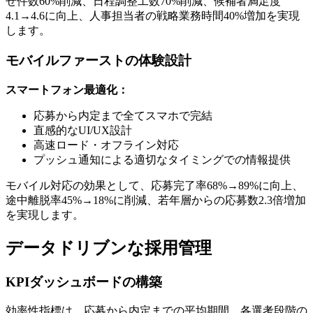
せ件数60%削減、日程調整工数70%削減、候補者満足度
4.1→4.6に向上、人事担当者の戦略業務時間40%増加を実現
します。
モバイルファーストの体験設計
スマートフォン最適化：
応募から内定まで全てスマホで完結
直感的なUI/UX設計
高速ロード・オフライン対応
プッシュ通知による適切なタイミングでの情報提供
モバイル対応の効果として、応募完了率68%→89%に向上、
途中離脱率45%→18%に削減、若年層からの応募数2.3倍増加
を実現します。
データドリブンな採用管理
KPIダッシュボードの構築
効率性指標は、応募から内定までの平均期間、各選考段階の