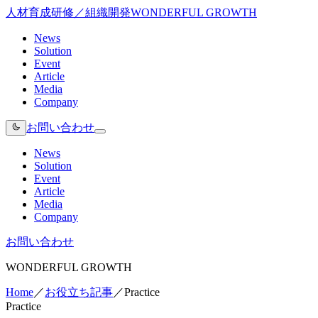
人材育成研修／組織開発
WONDERFUL GROWTH
News
Solution
Event
Article
Media
Company
お問い合わせ
News
Solution
Event
Article
Media
Company
お問い合わせ
WONDERFUL GROWTH
Home
／
お役立ち記事
／
Practice
Practice