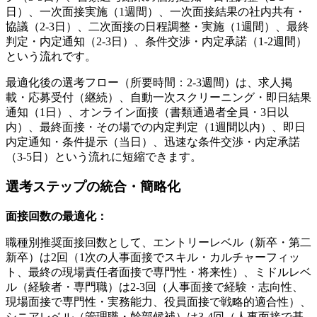
日）、一次面接実施（1週間）、一次面接結果の社内共有・
協議（2-3日）、二次面接の日程調整・実施（1週間）、最終
判定・内定通知（2-3日）、条件交渉・内定承諾（1-2週間）
という流れです。
最適化後の選考フロー（所要時間：2-3週間）は、求人掲
載・応募受付（継続）、自動一次スクリーニング・即日結果
通知（1日）、オンライン面接（書類通過者全員・3日以
内）、最終面接・その場での内定判定（1週間以内）、即日
内定通知・条件提示（当日）、迅速な条件交渉・内定承諾
（3-5日）という流れに短縮できます。
選考ステップの統合・簡略化
面接回数の最適化：
職種別推奨面接回数として、エントリーレベル（新卒・第二
新卒）は2回（1次の人事面接でスキル・カルチャーフィッ
ト、最終の現場責任者面接で専門性・将来性）、ミドルレベ
ル（経験者・専門職）は2-3回（人事面接で経験・志向性、
現場面接で専門性・実務能力、役員面接で戦略的適合性）、
シニアレベル（管理職・幹部候補）は3-4回（人事面接で基