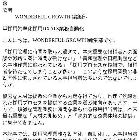
著者
WONDERFUL GROWTH 編集部
採用効率化
採用DX
ATS
業務自動化
こんにちは。WONDERFUL GROWTH編集部です。
「採用管理に時間を取られ過ぎて、本来重要な候補者との面
談や戦略立案に時間が割けない」「書類整理や日程調整など
の事務作業に追われている」「採用プロセスが複雑で、候補
者を待たせてしまうことが多い」—このような採用業務の非
効率性に悩まされている人事担当者は多いのではないでしょ
うか。
優秀な人材は複数の企業から内定を得ており、迅速で洗練さ
れた採用プロセスを提供する企業を選ぶ傾向があります。一
方で、煩雑な管理業務に時間を取られる採用担当者は、本来
最も重要な「人材の見極め」と「魅力的な企業体験の提供」
に集中できません。
本記事では、採用管理業務を効率化・自動化し、人事担当者