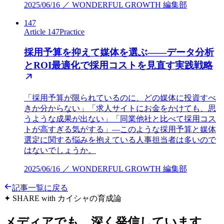
2025/06/16 ／ WONDERFUL GROWTH 編集部
147
Article 147
Practice
採用予算を抑えて媒体を選ぶ——データ分析
とROI最適化で採用コストを見直す実践戦略
「採用予算が限られているのに、どの媒体に投資すべ
きか分からない」「求人サイトにお金をかけても、思
うような成果が出ない」「同業他社と比べて採用コス
トが高すぎる気がする」—このような採用予算と媒体
選定に関する悩みを抱えている人事担当者は多いので
はないでしょうか。
2025/06/16 ／ WONDERFUL GROWTH 編集部
記事一覧に戻る
✦ SHARE with カイシャの育成論
メディアでも、深く発信しています。