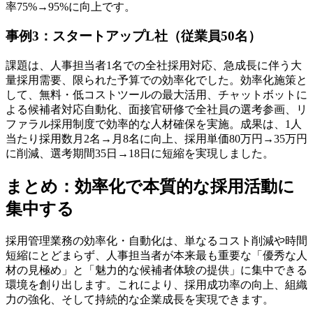
率75%→95%に向上です。
事例3：スタートアップL社（従業員50名）
課題は、人事担当者1名での全社採用対応、急成長に伴う大
量採用需要、限られた予算での効率化でした。効率化施策と
して、無料・低コストツールの最大活用、チャットボットに
よる候補者対応自動化、面接官研修で全社員の選考参画、リ
ファラル採用制度で効率的な人材確保を実施。成果は、1人
当たり採用数月2名→月8名に向上、採用単価80万円→35万円
に削減、選考期間35日→18日に短縮を実現しました。
まとめ：効率化で本質的な採用活動に
集中する
採用管理業務の効率化・自動化は、単なるコスト削減や時間
短縮にとどまらず、人事担当者が本来最も重要な「優秀な人
材の見極め」と「魅力的な候補者体験の提供」に集中できる
環境を創り出します。これにより、採用成功率の向上、組織
力の強化、そして持続的な企業成長を実現できます。