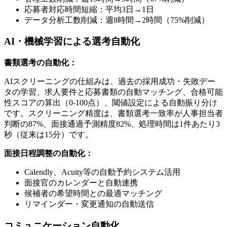
応募者対応時間短縮：平均3日→1日
データ分析工数削減：週8時間→2時間（75%削減）
AI・機械学習による選考自動化
書類選考の自動化：
AIスクリーニングの仕組みは、過去の採用成功・失敗デー
タの学習、求人要件と応募書類の自動マッチング、合格可能
性スコアの算出（0-100点）、閾値設定による自動振り分け
です。スクリーニング精度は、書類選考一致率が人事担当者
判断の87%、面接通過予測精度82%、処理時間は1件あたり3
秒（従来は15分）です。
面接日程調整の自動化：
Calendly、Acuity等の自動予約システム活用
面接官のカレンダーと自動連携
候補者の希望時間との最適マッチング
リマインダー・変更通知の自動送信
コミュニケーション自動化