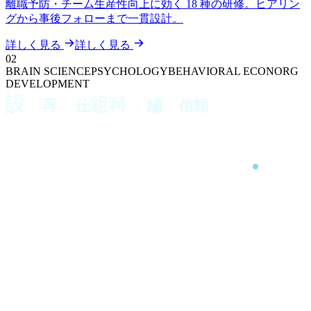
離職予防・チーム生産性向上に効く 18 種の研修。ヒアリン
グから事後フォローまで一貫設計。
詳しく見る
詳しく見る
02
BRAIN SCIENCE
PSYCHOLOGY
BEHAVIORAL ECON
ORG
DEVELOPMENT
設
学
組
現
科
計
集
再
編
頼
仕
信