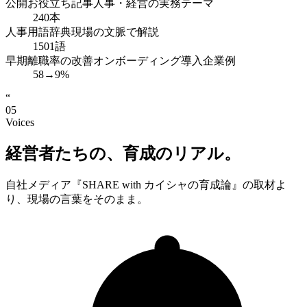
公開お役立ち記事
人事・経営の実務テーマ
240
本
人事用語辞典
現場の文脈で解説
1501
語
早期離職率の改善
オンボーディング導入企業例
58→9
%
“
05
Voices
経営者たちの、育成のリアル。
自社メディア『SHARE with カイシャの育成論』の取材よ
り、現場の言葉をそのまま。