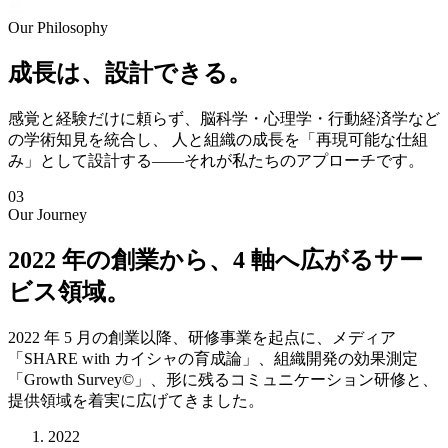
成
Our Philosophy
成
長
は
、
設
計
で
き
る
。
感覚と経験だけに頼らず、脳科学・心理学・行動経済学など
の学術知見を統合し、 人と組織の成長を「再現可能な仕組
み」として設計する——それが私たちのアプローチです。
03
Our Journey
2022 年の創業から、4 軸へ広がるサー
ビス領域。
2022 年 5 月の創業以降、研修事業を起点に、メディア
「SHARE with カイシャの育成論」、組織開発の効果測定
「Growth Survey©」、形に残るコミュニケーション研修と、
提供領域を着実に広げてきました。
2022