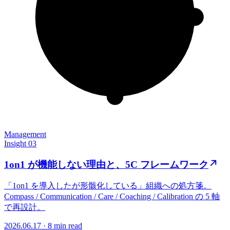
Management
Insight 03
1on1 が機能しない理由と、5C フレームワーク
「1on1 を導入したが形骸化している」組織への処方箋。
Compass / Communication / Care / Coaching / Calibration の 5 軸
で再設計。
2026.06.17 · 8 min read