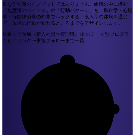
単なる知識のインプットではありません。組織の中に潜む
「無意識のバイアス」や「行動パターン」を、脳科学・心理
学・行動経済学の知見でハックする。没入型の体験を通じ
て、現場の行動が変わるところまでをデザインします。
対象：全階層（新入社員〜管理職）
18 のテーマ別プログラ
ム
ヒアリング〜事後フォローまで一貫