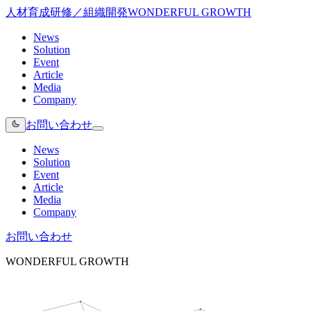
人材育成研修／組織開発
WONDERFUL GROWTH
News
Solution
Event
Article
Media
Company
お問い合わせ
News
Solution
Event
Article
Media
Company
お問い合わせ
WONDERFUL GROWTH