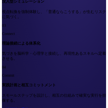
没入型シミュレーション
視点転換を強制体験し、「普通ならこうする」が生むリスク
に気づく。
03
Connect
理論接続による体系化
気づきを脳科学・心理学と接続し、再現性あるスキルへ定着
させる。
04
Commit
実践計画と相互コミットメント
スモールステップを設計し、相互の仕組みで確実な実行を担
保する。