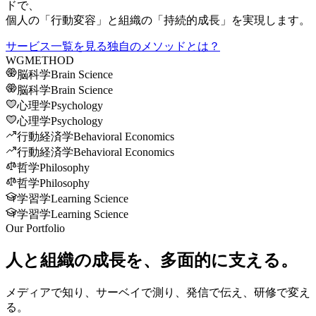
ドで、
個人の「行動変容」と組織の「持続的成長」を実現します。
サービス一覧を見る
独自のメソッドとは？
WG
METHOD
脳科学
Brain Science
脳科学
Brain Science
心理学
Psychology
心理学
Psychology
行動経済学
Behavioral Economics
行動経済学
Behavioral Economics
哲学
Philosophy
哲学
Philosophy
学習学
Learning Science
学習学
Learning Science
Our Portfolio
人と組織の成長を、
多面的に
支える。
メディアで知り、サーベイで測り、発信で伝え、研修で変え
る。