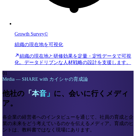
Growth Survey©
組織の現在地を可視化
組織の現在地と研修効果を定量・定性データで可視
化。データドリブンな人材戦略の設計を支援します。
01
Media — SHARE with カイシャの育成論
他社の
「本音」
に、会いに行くメディ
ア。
各企業の経営者へのインタビューを通じて、社員の育成と企
業の未来をどう考えているのかを伝えるメディア。育成のヒ
ントは、教科書ではなく現場にあります。