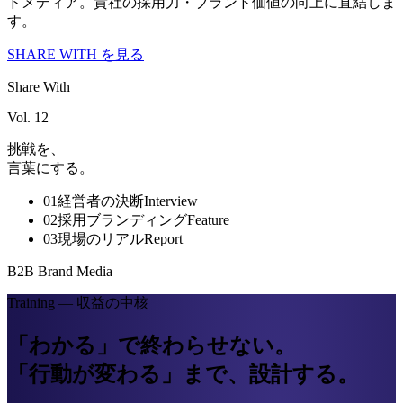
ドメディア。貴社の採用力・ブランド価値の向上に直結しま
す。
SHARE WITH を見る
Share With
Vol. 12
挑戦を、
言葉にする。
01
経営者の決断
Interview
02
採用ブランディング
Feature
03
現場のリアル
Report
B2B Brand Media
Training — 収益の中核
「わかる」で終わらせない。
「行動が変わる」まで、設計する。