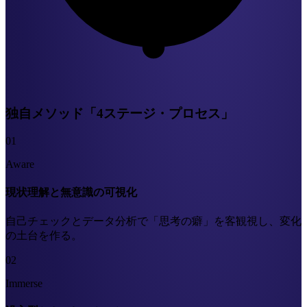
独自メソッド「4ステージ・プロセス」
01
Aware
現状理解と無意識の可視化
自己チェックとデータ分析で「思考の癖」を客観視し、変化
の土台を作る。
02
Immerse