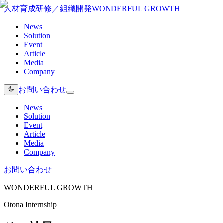
人材育成研修／組織開発
WONDERFUL GROWTH
News
Solution
Event
Article
Media
Company
お問い合わせ
News
Solution
Event
Article
Media
Company
お問い合わせ
WONDERFUL GROWTH
Otona Internship