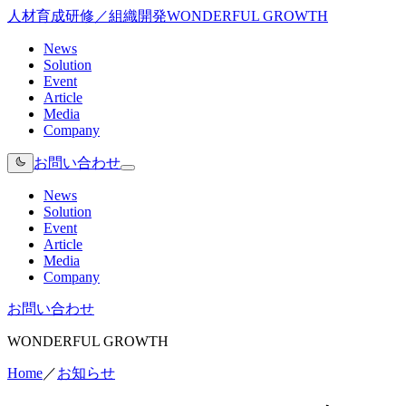
人材育成研修／組織開発
WONDERFUL GROWTH
News
Solution
Event
Article
Media
Company
お問い合わせ
News
Solution
Event
Article
Media
Company
お問い合わせ
WONDERFUL GROWTH
Home
／
お知らせ