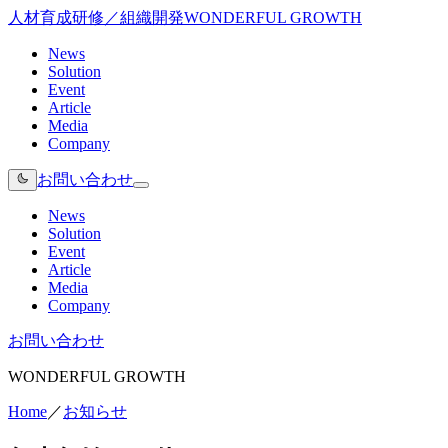
人材育成研修／組織開発
WONDERFUL GROWTH
News
Solution
Event
Article
Media
Company
お問い合わせ
News
Solution
Event
Article
Media
Company
お問い合わせ
WONDERFUL GROWTH
Home
／
お知らせ