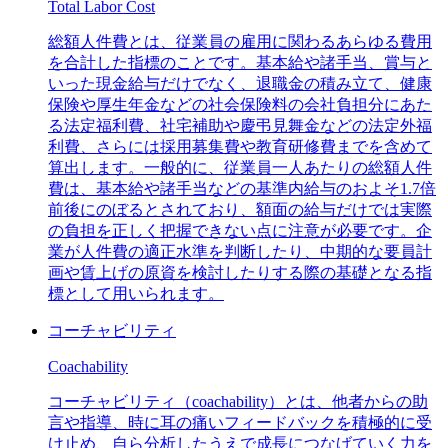
Total Labor Cost
総額人件費とは、従業員の雇用に関わるあらゆる費用
を合計した指標のことです。基本給や諸手当、賞与と
いった現金給与だけでなく、退職金の積み立て、健康
保険や厚生年金などの社会保険料の会社負担分にあた
る法定福利費、社宅補助や慶弔見舞金などの法定外福
利費、さらには採用募集費や教育研修費までを含めて
算出します。一般的に、従業員一人あたりの総額人件
費は、基本給や諸手当などの基準内給与のおよそ1.7倍
前後にのぼるとされており、額面の給与だけでは実際
の負担を正しく把握できない点に注意が必要です。企
業が人件費の適正水準を判断したり、中期的な要員計
画や賃上げの原資を検討したりする際の基礎となる指
標として用いられます。
コーチャビリティ
Coachability
コーチャビリティ（coachability）とは、他者からの助
言や指導、時に耳の痛いフィードバックを積極的に受
け止め、自ら分析したうえで成長につなげていく力を