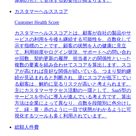
体制のもとで管理する必要性が高まります。
カスタマーヘルススコア
Customer Health Score
カスタマーヘルススコアとは、顧客が自社の製品やサ
ービスの利用を今後も継続する可能性を、点数化して
示す指標のことです。顧客の状態を人の健康に見立
て、利用頻度やログイン状況、サポートへの問い合わ
せ回数、契約更新の履歴、担当者との関係性といった
複数の要素を組み合わせてスコアを算出します。スコ
アが高ければ良好な関係が続いている、つまり契約継
続が見込まれると判断され、逆にスコアが低下してい
る顧客は、解約に至るリスクが高いと考えられます。
主にカスタマーサクセス活動の一環として、SaaS型の
サービスを中心に導入が進んでいる考え方です。算出
方法は企業によって異なり、点数を段階別に色分けし
て、緑・黄・赤のように一目で状態がわかるように可
視化するツールも多く利用されています。
総額人件費