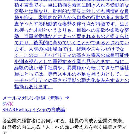
指す言葉です。単に指摘を素直に聞き入れる受動的な
姿勢とは異なり、批判的な意見に対しても感情的な反
発を抑え、客観的な視点から自身の行動や考え方を見
直そうとする能動的な姿勢を伴う点が特徴です。生ま
れ持った才能というよりも、目標への意欲や柔軟な姿
勢、当事者意識などによって育まれるものと捉えられ
ており、後天的に高めていくことができるとされてい
ます。人材の採用場面では、経験やスキルだけでな
く、このコーチャビリティの高さを将来の成長可能性
を測る視点として重視する企業も見られます。特に、
経験の浅い若手社員や、異業種から転じてきた中途社
員にとっては、専門スキルの不足を補う力として、コ
ーチャビリティの高さが早期の戦力化を左右するとの
指摘もあります。
メールマガジン登録（無料）
SWK
SHARE
with
カイシャの
育成論
各企業の経営者にお伺いする、
社員の育成と企業の未来。
経営者の内にある
「人」への熱い考え方を覗く
編集メディ
ア。