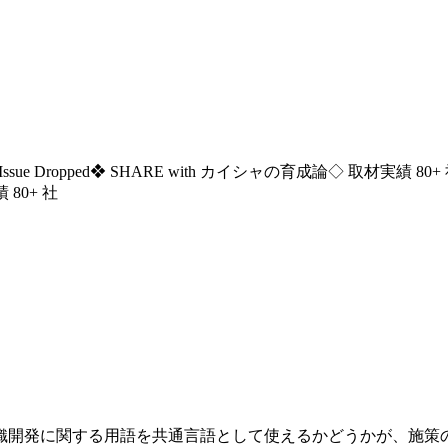
ssue Dropped
❖ SHARE with カイシャの育成論
◇ 取材実績 80+
 80+ 社
織開発に関する用語を共通言語として使えるかどうかが、施策