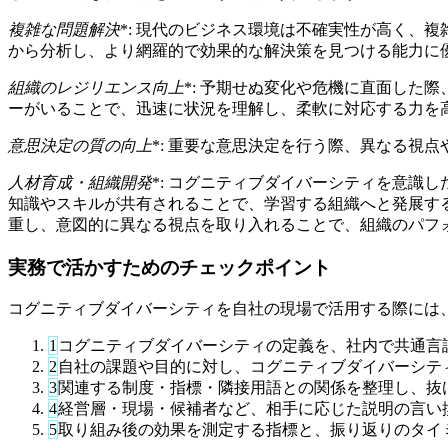
複雑な問題解決
*: 現代のビジネス環境は不確実性が高く、
から分析し、より網羅的で効果的な解決策を見つける能力に
組織のレジリエンス向上
*: 予期せぬ変化や危機に直面し
ーがいることで、迅速に状況を理解し、柔軟に対応する力を
意思決定の質の向上
*: 重要な意思決定を行う際、異なる視
人材育成・組織開発
*: コグニティブダイバーシティを意識
知識やスキルが共有されることで、学習する組織へと発展す
重し、意図的に異なる視点を取り入れることで、組織のパフ
実務で活かすためのチェックポイント
コグニティブダイバーシティを自社の現場で活用する際には
1
コグニティブダイバーシティの定義を、社内で共通言
2
自社の課題や目的に対し、コグニティブダイバーシテ
3
関連する制度・指標・隣接用語との関係を整理し、抜
4
経営層・現場・候補者など、相手に応じた説明の言い
5
取り組み後の効果を測定する指標と、振り返りのタイ