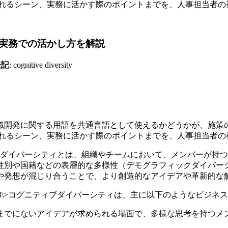
ビジネスで使われるシーン、実務に活かす際のポイントまでを、人事担
実務での活かし方を解説
表記
: cognitive diversity
織開発に関する用語を共通言語として使えるかどうかが、施策
ビジネスで使われるシーン、実務に活かす際のポイントまでを、人事担
グニティブダイバーシティとは、組織やチームにおいて、メンバー
性別や国籍などの表層的な多様性（デモグラフィックダイバー
や発想が混じり合うことで、より創造的なアイデアや革新的な
</h3\>コグニティブダイバーシティは、主に以下のようなビジ
これまでにないアイデアが求められる場面で、多様な思考を持つ