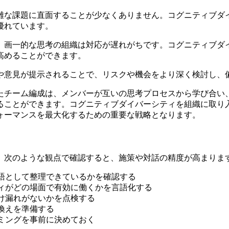
複雑な課題に直面することが少なくありません。コグニティブ
優れています。
た際、画一的な思考の組織は対応が遅れがちです。コグニティブ
高めることができます。
点や意見が提示されることで、リスクや機会をより深く検討し
したチーム編成は、メンバーが互いの思考プロセスから学び合
ることができます。コグニティブダイバーシティを組織に取り
ォーマンスを最大化するための重要な戦略となります。
、次のような観点で確認すると、施策や対話の精度が高まりま
語として整理できているかを確認する
ィがどの場面で有効に働くかを言語化する
け漏れがないかを点検する
換えを準備する
ミングを事前に決めておく