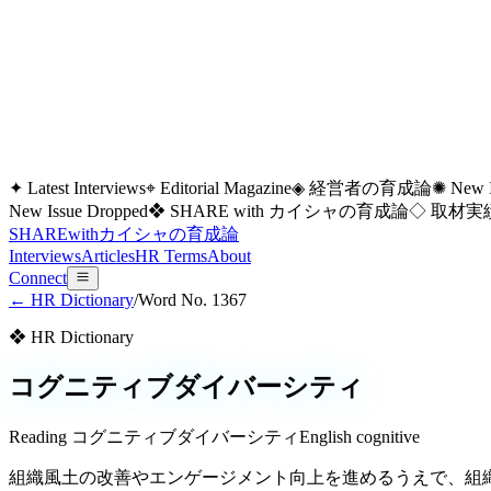
✦ Latest Interviews
⌖ Editorial Magazine
◈ 経営者の育成論
✺ New I
New Issue Dropped
❖ SHARE with カイシャの育成論
◇ 取材実績
SHARE
with
カイシャの
育成論
Interviews
Articles
HR Terms
About
Connect
← HR Dictionary
/
Word No.
1367
❖ HR Dictionary
コグニティブダイバーシティ
Reading
コグニティブダイバーシティ
English
cognitive
組織風土の改善やエンゲージメント向上を進めるうえで、組