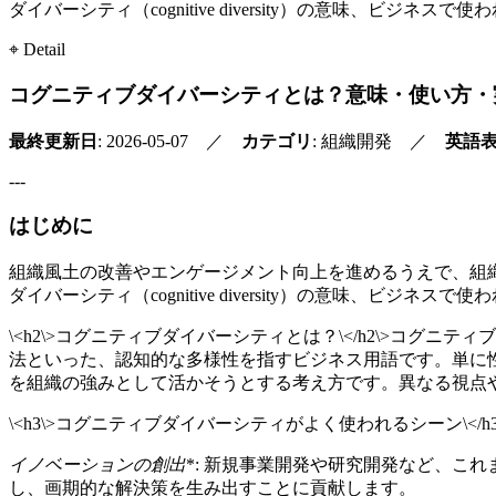
ダイバーシティ（cognitive diversity）の意味、
⌖ Detail
コグニティブダイバーシティとは？意味・使い方・
最終更新日
: 2026-05-07 ／
カテゴリ
: 組織開発 ／
英語
---
はじめに
組織風土の改善やエンゲージメント向上を進めるうえで、組
ダイバーシティ（cognitive diversity）の意味、
\<h2\>コグニティブダイバーシティとは？\</h2\>コ
法といった、認知的な多様性を指すビジネス用語です。単に
を組織の強みとして活かそうとする考え方です。異なる視点
\<h3\>コグニティブダイバーシティがよく使われるシーン\
イノベーションの創出
*: 新規事業開発や研究開発など、
し、画期的な解決策を生み出すことに貢献します。