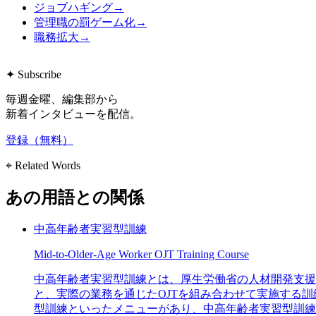
ジョブハギング
→
管理職の罰ゲーム化
→
職務拡大
→
✦ Subscribe
毎週金曜、編集部から
新着インタビューを配信。
登録（無料）
⌖ Related Words
あの用語との関係
中高年齢者実習型訓練
Mid-to-Older-Age Worker OJT Training Course
中高年齢者実習型訓練とは、厚生労働省の人材開発支援助
と、実際の業務を通じたOJTを組み合わせて実施する
型訓練といったメニューがあり、中高年齢者実習型訓練