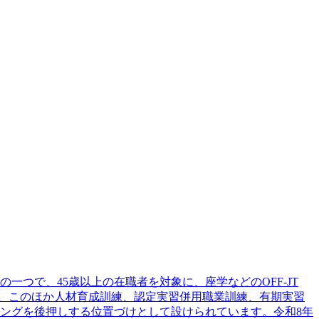
つで、45歳以上の在職者を対象に、座学などのOFF-JT
は、このほか人材育成訓練、認定実習併用職業訓練、有期実習
ングを後押しする位置づけとして設けられています。令和8年