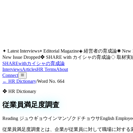
✦ Latest Interviews
⌖ Editorial Magazine
◈ 経営者の育成論
✺ New I
New Issue Dropped
❖ SHARE with カイシャの育成論
◇ 取材実績
SHARE
with
カイシャの
育成論
Interviews
Articles
HR Terms
About
Connect
← HR Dictionary
/
Word No.
664
❖ HR Dictionary
従業員満足度調査
Reading
ジュウギョウインマンゾクドチョウサ
English
Employee
従業員満足度調査とは、企業が従業員に対して職場に対する