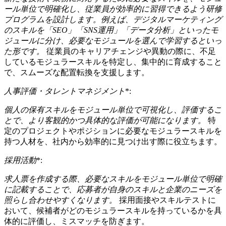
ール単位で明確化し、従業員が効率的に習得できるよう研修
プログラムを設計します。例えば、デジタルマーケティング
のスキルを「SEO」「SNS運用」「データ分析」といったモ
ジュールに分け、必要なモジュールを選んで学習するといっ
た形です。
従業員のキャリアチェンジや異動の際に、不足
しているモジュラースキルを特定し、集中的に育成すること
で、スムーズな配置転換を支援します。
人事評価・タレントマネジメント
*:
個人の保有スキルをモジュール単位で可視化し、評価するこ
とで、より客観的かつ具体的な評価が可能になります。
特
定のプロジェクトやポジションに必要なモジュラースキルを
持つ人材を、社内から効率的に見つけ出す際に役立ちます。
採用活動
*:
求人票を作成する際、必要なスキルをモジュール単位で明確
に記載することで、応募者が自身のスキルと企業のニーズを
照らし合わせやすくなります。
採用面接やスキルテストに
おいて、候補者がどのモジュラースキルを持っているかを具
体的に評価し、ミスマッチを防ぎます。