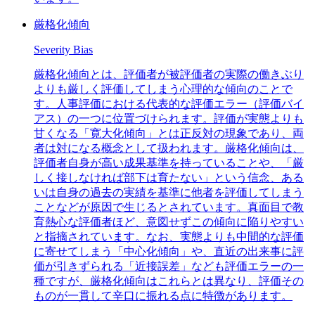
厳格化傾向
Severity Bias
厳格化傾向とは、評価者が被評価者の実際の働きぶり
よりも厳しく評価してしまう心理的な傾向のことで
す。人事評価における代表的な評価エラー（評価バイ
アス）の一つに位置づけられます。評価が実態よりも
甘くなる「寛大化傾向」とは正反対の現象であり、両
者は対になる概念として扱われます。厳格化傾向は、
評価者自身が高い成果基準を持っていることや、「厳
しく接しなければ部下は育たない」という信念、ある
いは自身の過去の実績を基準に他者を評価してしまう
ことなどが原因で生じるとされています。真面目で教
育熱心な評価者ほど、意図せずこの傾向に陥りやすい
と指摘されています。なお、実態よりも中間的な評価
に寄せてしまう「中心化傾向」や、直近の出来事に評
価が引きずられる「近接誤差」なども評価エラーの一
種ですが、厳格化傾向はこれらとは異なり、評価その
ものが一貫して辛口に振れる点に特徴があります。