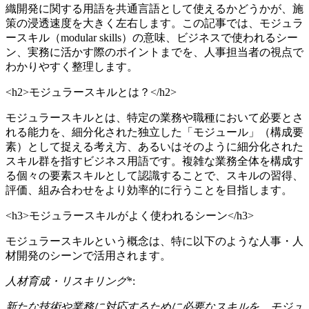
織開発に関する用語を共通言語として使えるかどうかが、施
策の浸透速度を大きく左右します。この記事では、モジュラ
ースキル（modular skills）の意味、ビジネスで使われるシー
ン、実務に活かす際のポイントまでを、人事担当者の視点で
わかりやすく整理します。
<h2>モジュラースキルとは？</h2>
モジュラースキルとは、特定の業務や職種において必要とさ
れる能力を、細分化された独立した「モジュール」（構成要
素）として捉える考え方、あるいはそのように細分化された
スキル群を指すビジネス用語です。複雑な業務全体を構成す
る個々の要素スキルとして認識することで、スキルの習得、
評価、組み合わせをより効率的に行うことを目指します。
<h3>モジュラースキルがよく使われるシーン</h3>
モジュラースキルという概念は、特に以下のような人事・人
材開発のシーンで活用されます。
人材育成・リスキリング
*:
新たな技術や業務に対応するために必要なスキルを、モジュ