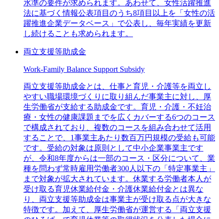
水準の要件が求められます。あわせて、女性活躍推進
法に基づく情報公表項目のうち8項目以上を「女性の活
躍推進企業データベース」で公表し、毎年実績を更新
し続けることも求められます。
両立支援等助成金
Work-Family Balance Support Subsidy
両立支援等助成金とは、仕事と育児・介護等を両立し
やすい職場環境づくりに取り組んだ事業主に対し、厚
生労働省が支給する助成金です。育児・介護・不妊治
療・女性の健康課題までを広くカバーする6つのコース
で構成されており、複数のコースを組み合わせて活用
することで、1事業主あたり数百万円規模の受給も可能
です。受給の対象は原則として中小企業事業主です
が、令和8年度からは一部のコース・区分について、業
種を問わず常時雇用労働者300人以下の「特定事業主」
まで対象が拡大されています。休業する労働者本人が
受け取る育児休業給付金・介護休業給付金とは異な
り、両立支援等助成金は事業主が受け取る点が大きな
特徴です。加えて、厚生労働省が運営する「両立支援