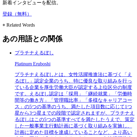
新着インタビューを配信。
登録（無料）
⌖ Related Words
あの用語との関係
プラチナえるぼし
Platinum Eruboshi
プラチナえるぼしとは、女性活躍推進法に基づく「え
るぼし」認定企業のうち、特に優良な取り組みを行っ
ている企業を厚生労働大臣が認定する上位区分の制度
です。えるぼし認定は「採用」「継続就業」「労働時
間等の働き方」「管理職比率」「多様なキャリアコー
ス」の5つの基準のうち、満たした項目数に応じて1つ
星から3つ星までの段階で認定されますが、プラチナえ
るぼしはこの5つの基準すべてを満たしたうえで、策定
した一般事業主行動計画に基づく取り組みを実施し、
計画に定めた目標を達成していることなど、より高い