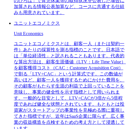
のひろば」で育児休業等の取得状況を公表した場合に
加算される情報公表加算など、コースに共通する仕組
みも用意されています。
ユニットエコノミクス
Unit Economics
ユニットエコノミクスとは、顧客一人（または契約一
件）あたりの採算性を測る指標のことです。日本語で
は「単位経済性」と訳されることもあります。代表的
な算出方法は、顧客生涯価値（LTV：Life Time Value）
を顧客獲得コスト（CAC：Customer Acquisition Cost）
で割る「LTV÷CAC」という計算式です。この数値が
高いほど、顧客一人を獲得するためにかけた費用を、
その顧客がもたらす生涯の利益で上回っていることを
意味し、事業の健全性を示す指標として用いられま
す。一般的な目安として、LTV÷CACが3倍から5倍程
度であれば健全な状態とされています。もともとは投
資家がスタートアップの事業性を見極める際に重視し
てきた指標ですが、近年はSaaS企業に限らず、広く事
業の収益構造を点検するための考え方として浸透して
います。