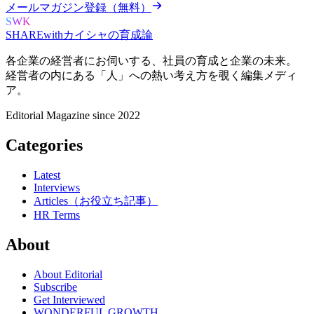
メールマガジン登録（無料）
SWK
SHARE
with
カイシャの
育成論
各企業の経営者にお伺いする、
社員の育成と企業の未来。
経営者の内にある
「人」への熱い考え方を覗く
編集メディ
ア。
Editorial Magazine since 2022
Categories
Latest
Interviews
Articles（お役立ち記事）
HR Terms
About
About Editorial
Subscribe
Get Interviewed
WONDERFUL GROWTH