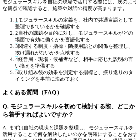
モジュラースキルを自社の現場で活用する際には、次のよう
な観点で確認すると、施策や対話の精度が高まります。
1
モジュラースキルの定義を、社内で共通言語として
整理できているかを確認する
2
自社の課題や目的に対し、モジュラースキルがどの
場面で有効に働くかを言語化する
3
関連する制度・指標・隣接用語との関係を整理し、
抜け漏れがないかを点検する
4
経営層・現場・候補者など、相手に応じた説明の言
い換えを準備する
5
取り組み後の効果を測定する指標と、振り返りのタ
イミングを事前に決めておく
よくある質問（FAQ）
Q. モジュラースキルを初めて検討する際、どこか
ら着手すればよいですか？
A. まずは自社の現状と課題を整理し、モジュラースキルを
活用することで何を解決したいのかを明確にすることをおす