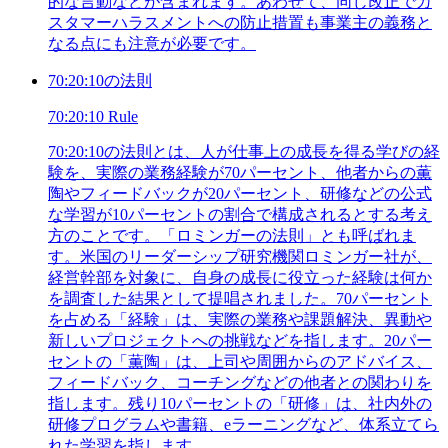
的な言動などが含まれます。あわせて、同じ改正でカ
スタマーハラスメントへの防止措置も事業主の義務と
なる点にも注意が必要です。
70:20:10の法則
70:20:10 Rule
70:20:10の法則とは、人が仕事上の成長を得る学びの経
験を、実際の業務経験が70パーセント、他者からの薫
陶やフィードバックが20パーセント、研修などの公式
な学習が10パーセントの割合で構成されるとする考え
方のことです。「ロミンガーの法則」とも呼ばれま
す。米国のリーダーシップ研究機関ロミンガー社が、
経営幹部を対象に、自身の成長に役立った経験は何か
を調査した結果として提唱されました。70パーセント
を占める「経験」は、実際の業務や課題解決、異動や
新しいプロジェクトへの挑戦などを指します。20パー
セントの「薫陶」は、上司や周囲からのアドバイス、
フィードバック、コーチングなどの他者との関わりを
指します。残り10パーセントの「研修」は、社内外の
研修プログラムや書籍、eラーニングなど、体系立てら
れた学習を指します。