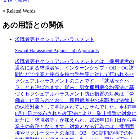
⌖ Related Words
あの用語との関係
求職者等セクシュアルハラスメント
Sexual Harassment Against Job Applicants
求職者等セクシュアルハラスメントとは、採用選考の
過程にある求職者や、インターンシップ・OB・OG訪
問などで企業と接点を持つ学生等に対して行われるセ
クシュアルハラスメントのことです。「就活セクハ
ラ」とも呼ばれます。従来、男女雇用機会均等法に基
づくセクシュアルハラスメント防止措置の対象は「労
働者」に限られており、採用選考中の求職者は法律上
の保護対象として明記されていませんでした。令和7年
6月11日に公布された改正法により、防止措置の対象に
新たに「求職者等」が加えられ、2026年10月1日から事
業主の義務となります。対象となる行為には、採用面
接やリクルーターとの面談、OB・OG訪問の場での性