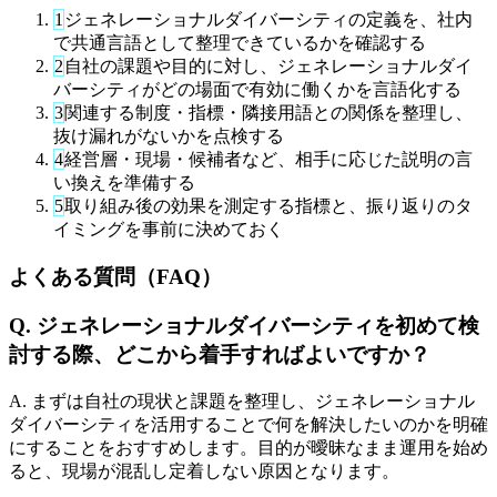
1
ジェネレーショナルダイバーシティの定義を、社内
で共通言語として整理できているかを確認する
2
自社の課題や目的に対し、ジェネレーショナルダイ
バーシティがどの場面で有効に働くかを言語化する
3
関連する制度・指標・隣接用語との関係を整理し、
抜け漏れがないかを点検する
4
経営層・現場・候補者など、相手に応じた説明の言
い換えを準備する
5
取り組み後の効果を測定する指標と、振り返りのタ
イミングを事前に決めておく
よくある質問（FAQ）
Q. ジェネレーショナルダイバーシティを初めて検
討する際、どこから着手すればよいですか？
A. まずは自社の現状と課題を整理し、ジェネレーショナル
ダイバーシティを活用することで何を解決したいのかを明確
にすることをおすすめします。目的が曖昧なまま運用を始め
ると、現場が混乱し定着しない原因となります。