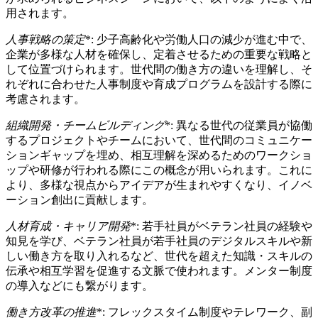
用されます。
人事戦略の策定
*: 少子高齢化や労働人口の減少が進む中で、
企業が多様な人材を確保し、定着させるための重要な戦略と
して位置づけられます。世代間の働き方の違いを理解し、そ
れぞれに合わせた人事制度や育成プログラムを設計する際に
考慮されます。
組織開発・チームビルディング
*: 異なる世代の従業員が協働
するプロジェクトやチームにおいて、世代間のコミュニケー
ションギャップを埋め、相互理解を深めるためのワークショ
ップや研修が行われる際にこの概念が用いられます。これに
より、多様な視点からアイデアが生まれやすくなり、イノベ
ーション創出に貢献します。
人材育成・キャリア開発
*: 若手社員がベテラン社員の経験や
知見を学び、ベテラン社員が若手社員のデジタルスキルや新
しい働き方を取り入れるなど、世代を超えた知識・スキルの
伝承や相互学習を促進する文脈で使われます。メンター制度
の導入などにも繋がります。
働き方改革の推進
*: フレックスタイム制度やテレワーク、副