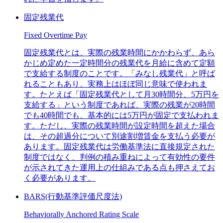
固定残業代
Fixed Overtime Pay
固定残業代とは、実際の残業時間にかかわらず、あら
かじめ定めた一定時間分の残業代を月給に含めて定額
で支給する制度のことです。「みなし残業代」と呼ば
れることもあり、実務上はほぼ同じ意味で使われま
す。たとえば「固定残業代として月30時間分、5万円を
支給する」という制度であれば、実際の残業が20時間
でも40時間でも、基本的には5万円が固定で支払われま
す。ただし、実際の残業時間が設定時間を超えた場合
は、その超過分について別途割増賃金を支払う必要が
あります。固定残業代は労働基準法に直接規定された
制度ではなく、判例の積み重ねによって有効性の要件
が示されてきた運用上の仕組みである点も押さえてお
く必要があります。
BARS(行動基準評価尺度法)
Behaviorally Anchored Rating Scale