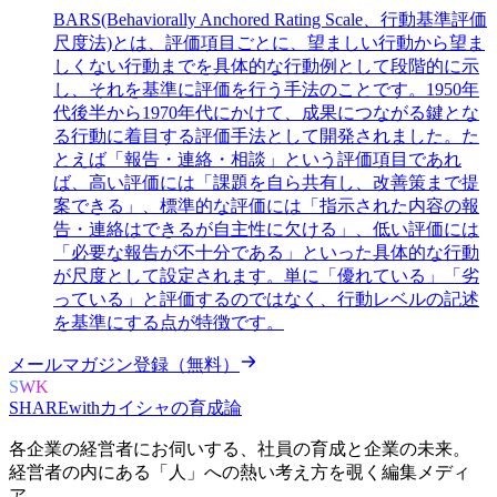
BARS(Behaviorally Anchored Rating Scale、行動基準評価
尺度法)とは、評価項目ごとに、望ましい行動から望ま
しくない行動までを具体的な行動例として段階的に示
し、それを基準に評価を行う手法のことです。1950年
代後半から1970年代にかけて、成果につながる鍵とな
る行動に着目する評価手法として開発されました。た
とえば「報告・連絡・相談」という評価項目であれ
ば、高い評価には「課題を自ら共有し、改善策まで提
案できる」、標準的な評価には「指示された内容の報
告・連絡はできるが自主性に欠ける」、低い評価には
「必要な報告が不十分である」といった具体的な行動
が尺度として設定されます。単に「優れている」「劣
っている」と評価するのではなく、行動レベルの記述
を基準にする点が特徴です。
メールマガジン登録（無料）
SWK
SHARE
with
カイシャの
育成論
各企業の経営者にお伺いする、
社員の育成と企業の未来。
経営者の内にある
「人」への熱い考え方を覗く
編集メディ
ア。