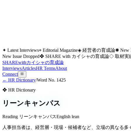
✦ Latest Interviews
⌖ Editorial Magazine
◈ 経営者の育成論
✺ New I
New Issue Dropped
❖ SHARE with カイシャの育成論
◇ 取材実績
SHARE
with
カイシャの
育成論
Interviews
Articles
HR Terms
About
Connect
← HR Dictionary
/
Word No.
1425
❖ HR Dictionary
リーンキャンパス
Reading
リーンキャンパス
English
lean
人事担当者は、経営層・現場・候補者など、立場の異なる多