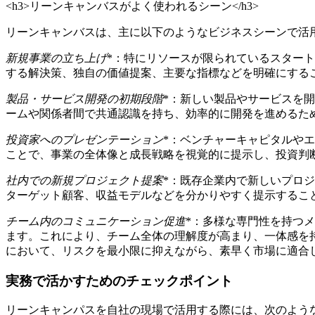
<h3>リーンキャンバスがよく使われるシーン</h3>
リーンキャンバスは、主に以下のようなビジネスシーンで活
新規事業の立ち上げ
*：特にリソースが限られているスター
する解決策、独自の価値提案、主要な指標などを明確にする
製品・サービス開発の初期段階
*：新しい製品やサービスを
ームや関係者間で共通認識を持ち、効率的に開発を進めるた
投資家へのプレゼンテーション
*：ベンチャーキャピタルや
ことで、事業の全体像と成長戦略を視覚的に提示し、投資判
社内での新規プロジェクト提案
*：既存企業内で新しいプロ
ターゲット顧客、収益モデルなどを分かりやすく提示するこ
チーム内のコミュニケーション促進
*：多様な専門性を持つ
ます。これにより、チーム全体の理解度が高まり、一体感を
において、リスクを最小限に抑えながら、素早く市場に適合
実務で活かすためのチェックポイント
リーンキャンパスを自社の現場で活用する際には、次のよう