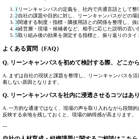
1
リーンキャンパスの定義を、社内で共通言語として整
2
自社の課題や目的に対し、リーンキャンパスがどの場
3
関連する制度・指標・隣接用語との関係を整理し、抜
4
経営層・現場・候補者など、相手に応じた説明の言い
5
取り組み後の効果を測定する指標と、振り返りのタイ
よくある質問（FAQ）
Q. リーンキャンパスを初めて検討する際、どこか
A. まずは自社の現状と課題を整理し、リーンキャンパスを
着しない原因となります。
Q. リーンキャンパスを社内に浸透させるコツはあ
A. 一方的な通達ではなく、現場の声を取り入れながら段階
反映する余地を残しておくと、現場の納得感が高まります。
---
自社の人材育成・組織課題に関するご相談はこちら