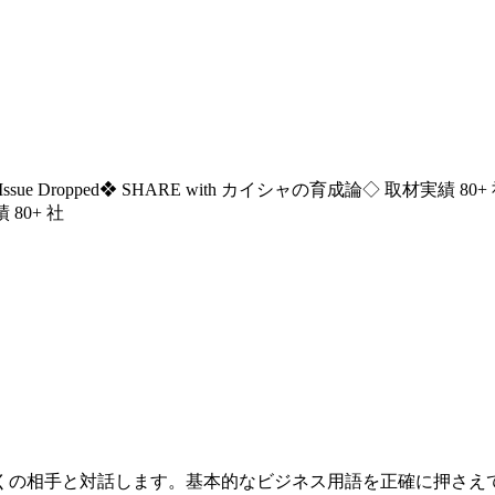
ssue Dropped
❖ SHARE with カイシャの育成論
◇ 取材実績 80+
 80+ 社
くの相手と対話します。基本的なビジネス用語を正確に押さえ