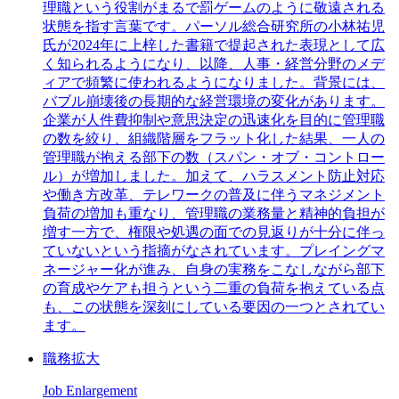
理職という役割がまるで罰ゲームのように敬遠される
状態を指す言葉です。パーソル総合研究所の小林祐児
氏が2024年に上梓した書籍で提起された表現として広
く知られるようになり、以降、人事・経営分野のメデ
ィアで頻繁に使われるようになりました。背景には、
バブル崩壊後の長期的な経営環境の変化があります。
企業が人件費抑制や意思決定の迅速化を目的に管理職
の数を絞り、組織階層をフラット化した結果、一人の
管理職が抱える部下の数（スパン・オブ・コントロー
ル）が増加しました。加えて、ハラスメント防止対応
や働き方改革、テレワークの普及に伴うマネジメント
負荷の増加も重なり、管理職の業務量と精神的負担が
増す一方で、権限や処遇の面での見返りが十分に伴っ
ていないという指摘がなされています。プレイングマ
ネージャー化が進み、自身の実務をこなしながら部下
の育成やケアも担うという二重の負荷を抱えている点
も、この状態を深刻にしている要因の一つとされてい
ます。
職務拡大
Job Enlargement