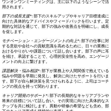
ワンオンワンミーティングは、主に以下のようなシーンで活
用されます。
部下の成長支援
*: 部下のスキルアップやキャリア目標達成に
向けた具体的なアドバイスやフィードバックを行います。定
期的な対話を通じて、部下の強みや改善点を明確にし、成長
を促します。
モチベーション・エンゲージメントの向上
*: 部下の仕事に対
する意欲や会社への貢献意識を高めるために、日々の業務に
おけるやりがいや課題について話し合います。部下の声に耳
を傾け、承認することで、心理的安全性を高め、エンゲージ
メントの向上に繋げます。
課題解決・悩み相談
*: 部下が業務上や人間関係で抱えている
悩みや問題を早期に発見し、解決に向けたサポートを行いま
す。部下が自ら解決策を見つけられるように、上司はコーチ
ングの視点を持って関わります。
キャリア開発のサポート
*: 部下の長期的なキャリアプランや
将来の目標について話し合い、その実現に向けた具体的なス
テップを共に検討します。異動や研修の希望なども含め、部