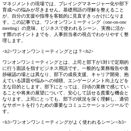
マネジメントの現場では、プレイングマネージャー化や部下
育成への悩みが尽きません。基礎用語の理解を整えること
が、自分の支援や指導を客観的に見直すきっかけになりま
す。この記事では、ワンオンワンミーティング（one-on-one
meeting）の意味、ビジネスで使われるシーン、実務に活か
す際のポイントまでを、人事担当者の視点でわかりやすく整
理します。
<h2>ワンオンワンミーティングとは？</h2>
ワンオンワンミーティングとは、上司と部下が1対1で定期的
に行う面談を指すビジネス用語です。一般的な業務報告や進
捗確認の場とは異なり、部下の成長支援、キャリア開発、抱
えている課題や悩みへの傾聴、エンゲージメント向上などを
主な目的とします。部下にとっては、日頃の業務で感じてい
ることや将来の展望について、安心して話せる貴重な機会と
なります。上司にとっても、部下の状況を深く理解し、適切
なサポートを行うための重要なコミュニケーションツールで
す。
<h3>ワンオンワンミーティングがよく使われるシーン</h3>