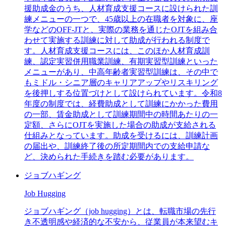
援助成金のうち、人材育成支援コースに設けられた訓
練メニューの一つで、45歳以上の在職者を対象に、座
学などのOFF-JTと、実際の業務を通じたOJTを組み合
わせて実施する訓練に対して助成が行われる制度で
す。人材育成支援コースには、このほか人材育成訓
練、認定実習併用職業訓練、有期実習型訓練といった
メニューがあり、中高年齢者実習型訓練は、その中で
もミドル・シニア層のキャリアアップやリスキリング
を後押しする位置づけとして設けられています。令和8
年度の制度では、経費助成として訓練にかかった費用
の一部、賃金助成として訓練期間中の時間あたりの一
定額、さらにOJTを実施した場合の助成が支給される
仕組みとなっています。助成を受けるには、訓練計画
の届出や、訓練終了後の所定期間内での支給申請な
ど、決められた手続きを踏む必要があります。
ジョブハギング
Job Hugging
ジョブハギング（job hugging）とは、転職市場の先行
き不透明感や経済的な不安から、従業員が本来望むキ