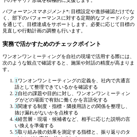
下のキャリア形成を積極的に支援します。
パフォーマンスマネジメント
*: 目標設定や進捗確認だけでな
く、部下のパフォーマンスに対する定期的なフィードバック
を通じて、目標達成をサポートします。必要に応じて目標の
見直しや行動計画の調整も行います。
実務で活かすためのチェックポイント
ワンオンワンミーティングを自社の現場で活用する際には、
次のような観点で確認すると、施策や対話の精度が高まりま
す。
1
ワンオンワンミーティングの定義を、社内で共通言
語として整理できているかを確認する
2
自社の課題や目的に対し、ワンオンワンミーティン
グがどの場面で有効に働くかを言語化する
3
関連する制度・指標・隣接用語との関係を整理し、
抜け漏れがないかを点検する
4
経営層・現場・候補者など、相手に応じた説明の言
い換えを準備する
5
取り組み後の効果を測定する指標と、振り返りのタ