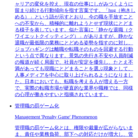
ャリアの変化を控え、現在の仕事にしがみつくように
留まり続ける行動傾向を指す言葉です。「hug（抱きし
める）」という語が示すとおり、今の職を手放すこと
への不安から、積極的に離れようとせず現状にとどま
る様子を表しています。似た言葉に「静かな退職（ク
ワイエットクイッティング）」がありますが、静かな
退職が最低限の業務にとどめる姿勢を指すのに対し、
ジョブハギングは離職や転職そのものを回避する行動
という点で異なります。景気の先行き不安や人員削減
の報道が続く局面で、社員が安定を優先し、たとえ不
満があっても現職にとどまることを選ぶ現象として、
人事メディアを中心に取り上げられるようになりまし
た。日本においても、転職を考える人が増える一方
で、実際の転職市場が硬直的な業界や職種では、同様
の心理が働きやすいと指摘されています。
管理職の罰ゲーム化
Management 'Penalty Game' Phenomenon
管理職の罰ゲーム化とは、権限や裁量が広がらないま
ま、責任や業務負荷、部下への対応だけが増大し、管