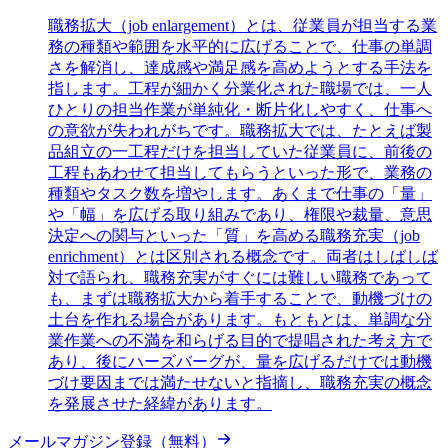
職務拡大（job enlargement）とは、従業員が担当する業
務の種類や範囲を水平的に広げることで、仕事の単調
さを解消し、達成感や満足感を高めようとする手法を
指します。工程が細かく分業化された職場では、一人
ひとりの担当作業が単純化・断片化しやすく、仕事へ
の意欲が失われがちです。職務拡大では、たとえば製
品組立の一工程だけを担当していた従業員に、前後の
工程もあわせて担当してもらうといった形で、業務の
種類やタスク数を増やします。あくまで仕事の「量」
や「幅」を広げる取り組みであり、権限や裁量、意思
決定への関与といった「質」を高める職務充実（job
enrichment）とは区別される概念です。両者はしばしば
対で語られ、職務充実がすぐには難しい職務であって
も、まずは職務拡大から着手することで、動機づけの
土台を作れる場合があります。もともとは、単調な分
業作業への不満を和らげる目的で提唱された考え方で
あり、後にハーズバーグが、量を広げるだけでは動機
づけ要因までは満たせないと指摘し、職務充実の概念
を発展させた経緯があります。
メールマガジン登録（無料）